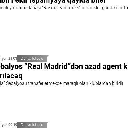
bil Fekir İspaniyaya qayıda bilər
nsalı yarımmüdafiəçi “Rasinq Santander”in transfer gündəmində
 İyun 21:01
Dünya futbolu
balyos “Real Madrid”dən azad agent k
rılacaq
is” Sebalyosu transfer etməkdə maraqlı olan klublardan biridir
 İyun 00:19
Dünya futbolu