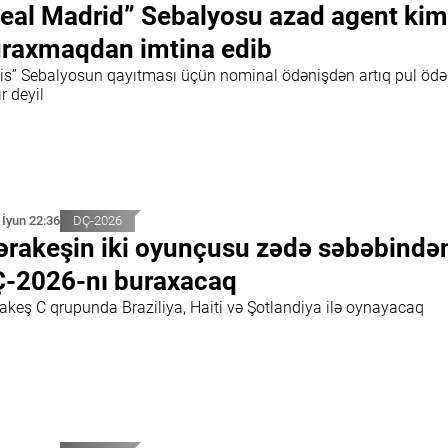
eal Madrid” Sebalyosu azad agent kim
raxmaqdan imtina edib
tis” Sebalyosun qayıtması üçün nominal ödənişdən artıq pul öd
r deyil
 İyun 22:36
DÇ-2026
rakeşin iki oyunçusu zədə səbəbində
-2026-nı buraxacaq
akeş C qrupunda Braziliya, Haiti və Şotlandiya ilə oynayacaq