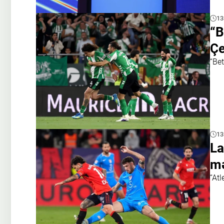
13
“B
Çe
“Bet
13
La
mə
“Atl