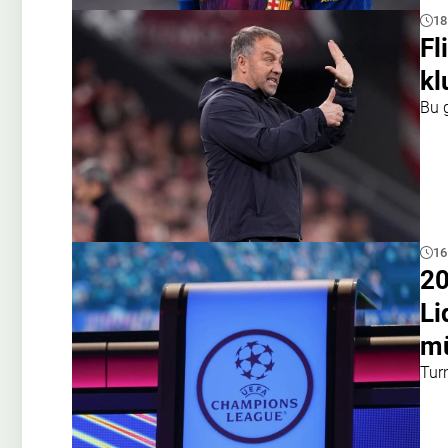
18
Fl
kl
Bu 
16
2
Li
mü
Tur