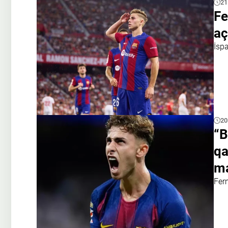
21
Fe
aç
İsp
20
“B
qa
ma
Fer