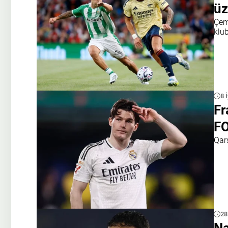
üz
Çemp
klu
8 
Fr
F
Qars
28