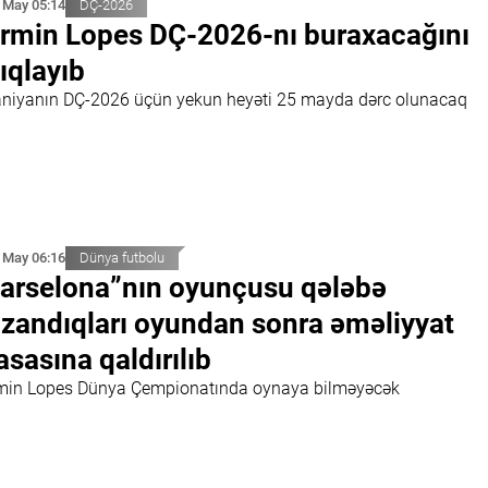
 May 05:14
DÇ-2026
rmin Lopes DÇ-2026-nı buraxacağını
ıqlayıb
aniyanın DÇ-2026 üçün yekun heyəti 25 mayda dərc olunacaq
 May 06:16
Dünya futbolu
arselona”nın oyunçusu qələbə
zandıqları oyundan sonra əməliyyat
sasına qaldırılıb
min Lopes Dünya Çempionatında oynaya bilməyəcək