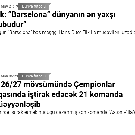
 May 21:19
Dünya futbolu
ik: “Barselona” dünyanın ən yaxşı
ubudur”
gün “Barselona” baş məşqçi Hans-Diter Flik ilə müqaviləni uzadı
 May 06:23
Dünya futbolu
026/27 mövsümündə Çempionlar
qasında iştirak edəcək 21 komanda
əyyənləşib
nirdə iştirak etmək hüququ qazanmış son komanda “Aston Villa”