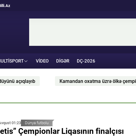
illi.Az
ULTISPORT
VIDEO
DIGƏR
DÇ-2026
amandan oxatma üzrə ölkə çempionatı və kubokuna start verili
Avqust 01:23
Dünya futbolu
etis” Çempionlar Liqasının finalçısı