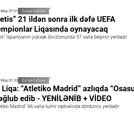
 May 07:21
Dünya futbolu
etis” 21 ildən sonra ilk dəfə UEFA
mpionlar Liqasında oynayacaq
is” İspaniyanın yüksək divizionunda 57 xalla beşinci yerdədir
 May 01:33
Dünya futbolu
 Liqa: “Atletiko Madrid” azlıqda “Osas
ğlub edib - YENİLƏNİB + VİDEO
etiko Madrid” 66 xalla turnir cədvəlində dördüncü yerdədir