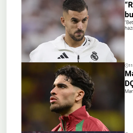
“R
bu
“Be
hazı
11
Mə
DÇ
Mər