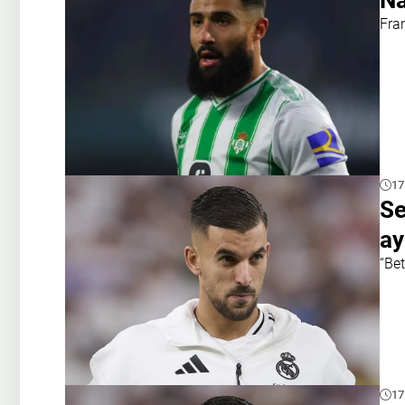
Na
Fra
17
Se
ay
“Bet
17