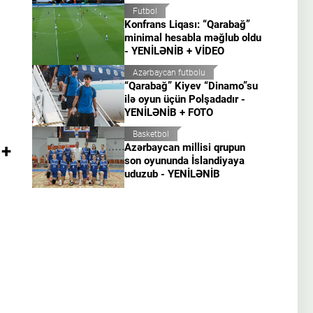
Futbol
Konfrans Liqası: “Qarabağ”
minimal hesabla məğlub oldu
- YENİLƏNİB + VİDEO
Azərbaycan futbolu
“Qarabağ” Kiyev “Dinamo”su
ilə oyun üçün Polşadadır -
YENİLƏNİB + FOTO
Basketbol
 +
Azərbaycan millisi qrupun
son oyununda İslandiyaya
uduzub - YENİLƏNİB