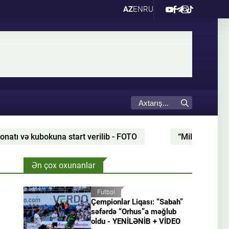
AZ
EN
RU
b - FOTO
“Milan” 2026/27 mövsümü üçün üçüncü for
Ən çox oxunanlar
Futbol
Çempionlar Liqası: “Sabah”
səfərdə “Orhus”a məğlub
oldu - YENİLƏNİB + VİDEO