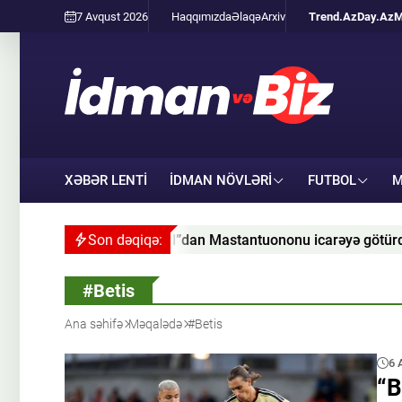
7 Avqust 2026
Haqqımızda
Əlaqə
Arxiv
Trend.Az
Day.Az
M
XƏBƏR LENTİ
İDMAN NÖVLƏRI
FUTBOL
M
”dan Mastantuononu icarəyə götürdüyünü açıqlayıb
Son dəqiqə:
K
#Betis
Ana səhifə
Məqalədə
#Betis
6 
“B