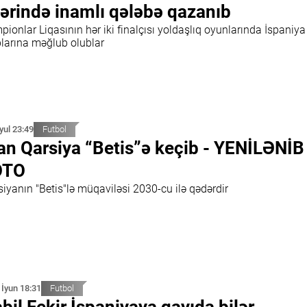
ərində inamlı qələbə qazanıb
ionlar Liqasının hər iki finalçısı yoldaşlıq oyunlarında İspaniya
blarına məğlub olublar
İyul 23:49
Futbol
an Qarsiya “Betis”ə keçib - YENİLƏNİB
OTO
iyanın "Betis"lə müqaviləsi 2030-cu ilə qədərdir
 İyun 18:31
Futbol