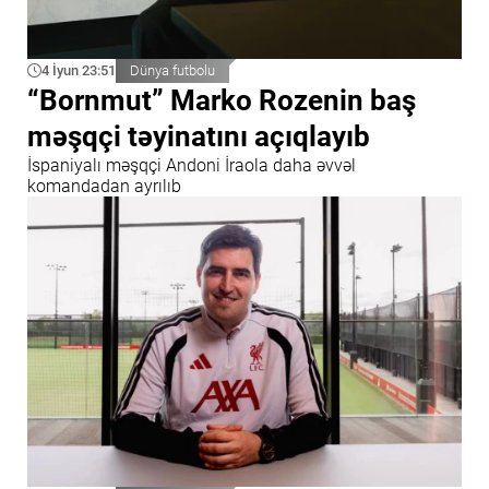
4 İyun 23:51
Dünya futbolu
“Bornmut” Marko Rozenin baş
məşqçi təyinatını açıqlayıb
İspaniyalı məşqçi Andoni İraola daha əvvəl
komandadan ayrılıb