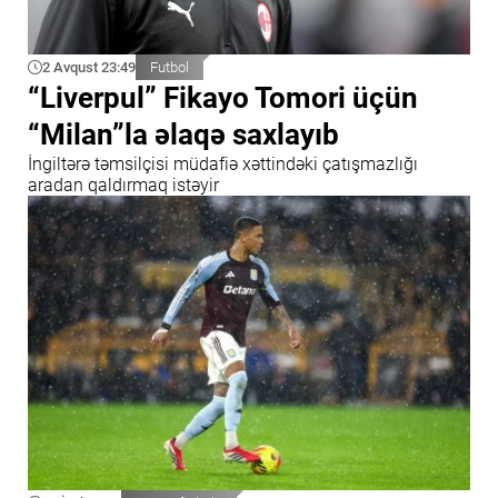
2 Avqust 23:49
Futbol
“Liverpul” Fikayo Tomori üçün
“Milan”la əlaqə saxlayıb
İngiltərə təmsilçisi müdafiə xəttindəki çatışmazlığı
aradan qaldırmaq istəyir