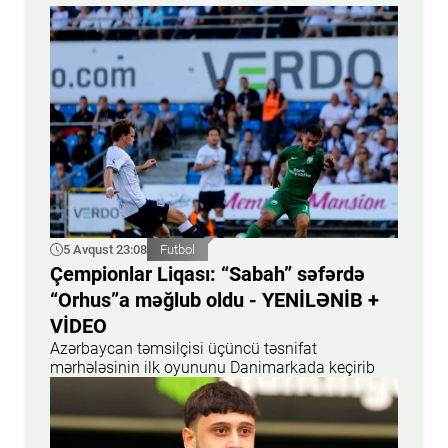
5 Avqust 23:08
Futbol
Çempionlar Liqası: “Sabah” səfərdə
“Orhus”a məğlub oldu - YENİLƏNİB +
VİDEO
Azərbaycan təmsilçisi üçüncü təsnifat
mərhələsinin ilk oyununu Danimarkada keçirib