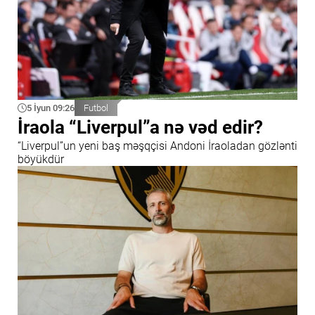
5 İyun 09:26
Futbol
İraola “Liverpul”a nə vəd edir?
“Liverpul”un yeni baş məşqçisi Andoni İraoladan gözlənti
böyükdür