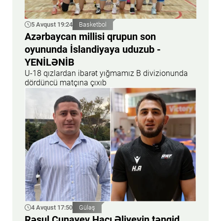
5 Avqust 19:24
Basketbol
Azərbaycan millisi qrupun son
oyununda İslandiyaya uduzub -
YENİLƏNİB
U-18 qızlardan ibarət yığmamız B divizionunda
dördüncü matçına çıxıb
4 Avqust 17:50
Güləş
Rəsul Çunayev Hacı Əliyevin tənqid