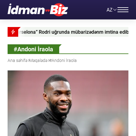
AZ
unda mübarizədənm imtina edib
Konor Makqreqor diz 
#Andoni İraola
Ana səhifə
Məqalədə
#Andoni İraola