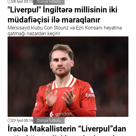
28 İyul 20:15
Dünya futbolu
"Liverpul" İngiltərə millisinin iki
müdafiəçisi ilə maraqlanır
Mersisayd klubu Con Stounz və Ezri Konsanı heyətinə
qatmağı nəzərdən keçirir
23 İyul 05:16
Dünya futbolu
İraola Makallisterin “Liverpul”dan