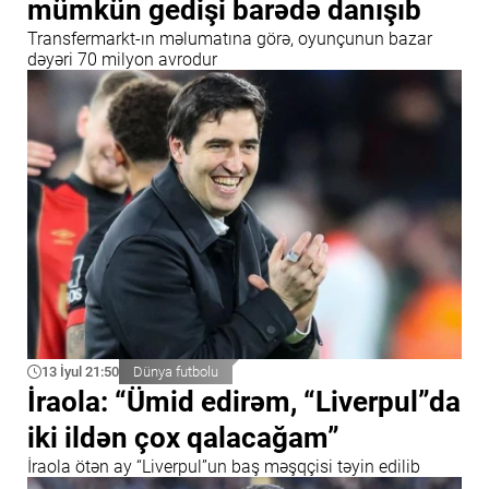
mümkün gedişi barədə danışıb
Transfermarkt-ın məlumatına görə, oyunçunun bazar
dəyəri 70 milyon avrodur
13 İyul 21:50
Dünya futbolu
İraola: “Ümid edirəm, “Liverpul”da
iki ildən çox qalacağam”
İraola ötən ay “Liverpul”un baş məşqçisi təyin edilib