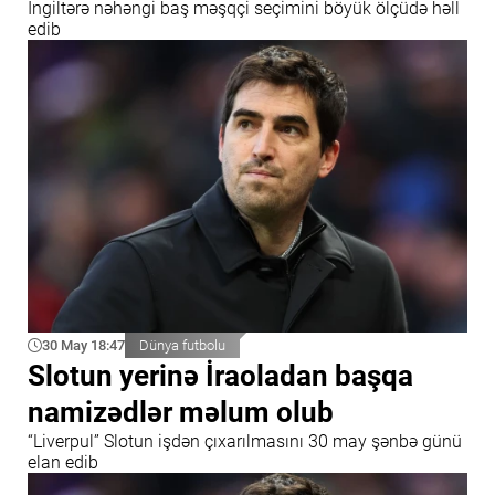
İngiltərə nəhəngi baş məşqçi seçimini böyük ölçüdə həll
edib
30 May 18:47
Dünya futbolu
Slotun yerinə İraoladan başqa
namizədlər məlum olub
“Liverpul” Slotun işdən çıxarılmasını 30 may şənbə günü
elan edib