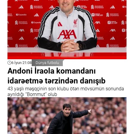
6 İyun 21:08
Dünya futbolu
Andoni İraola komandanı
idarəetmə tərzindən danışıb
43 yaşlı məşqçinin son klubu ötən mövsümün sonunda
ayrıldığı “Bornmut” olub