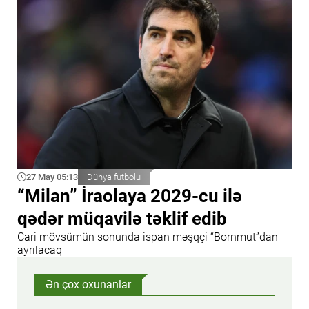
27 May 05:13
Dünya futbolu
“Milan” İraolaya 2029-cu ilə
qədər müqavilə təklif edib
Cari mövsümün sonunda ispan məşqçi “Bornmut”dan
ayrılacaq
Ən çox oxunanlar