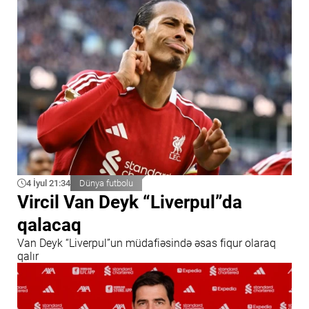
4 İyul 21:34
Dünya futbolu
Vircil Van Deyk “Liverpul”da
qalacaq
Van Deyk “Liverpul”un müdafiəsində əsas fiqur olaraq
qalır