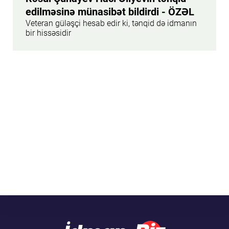
edilməsinə münasibət bildirdi - ÖZƏL
Veteran güləşçi hesab edir ki, tənqid də idmanın
bir hissəsidir