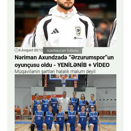
4 Avqust 00:12
Azərbaycan futbolu
Nəriman Axundzadə “Ərzurumspor”un
oyunçusu oldu - YENİLƏNİB + VİDEO
Müqavilənin şərtləri hələlik məlum deyil