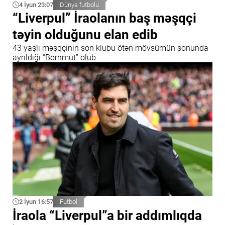
4 İyun 23:07
Dünya futbolu
“Liverpul” İraolanın baş məşqçi
təyin olduğunu elan edib
43 yaşlı məşqçinin son klubu ötən mövsümün sonunda
ayrıldığı “Bornmut” olub
2 İyun 16:57
Futbol
İraola “Liverpul”a bir addımlıqda