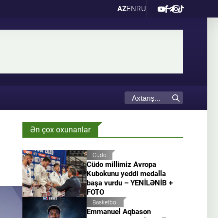
AZ
EN
RU
Ən çox oxunanlar
Cüdo
Cüdo millimiz Avropa
Kubokunu yeddi medalla
başa vurdu – YENİLƏNİB +
FOTO
Basketbol
Emmanuel Aqbason