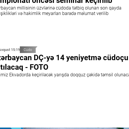
mpionatı öncəsi seminar keçirilib
rbaycan millisinin üzvlərinə cüdoda tətbiq olunan son qayda
şiklikləri və hakimlik meyarları barədə məlumat verilib
Avqust 15:19
Cüdo
ərbaycan DÇ-yə 14 yeniyetmə cüdoçu 
tılacaq - FOTO
limiz Ekvadorda keçiriləcək yarışda doqquz çəkidə təmsil oluna