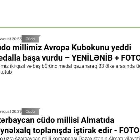
Avqust 20:55
Cüdo
do millimiz Avropa Kubokunu yeddi
dalla başa vurdu – YENİLƏNİB + FOT
limiz iki qızıl və beş bürünc medal qazanaraq 33 ölkə arasında 
 tutub
Avqust 20:39
Cüdo
ərbaycan cüdo millisi Almatıda
ynəlxalq toplanışda iştirak edir - FOTO
o üzrə Azərbaycan milli komandası Qazaxıstanın Almatı vilayət