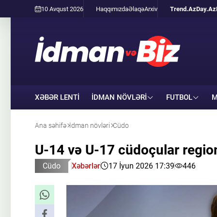
10 Avqust 2026
Haqqımızda
Əlaqə
Arxiv
Trend.Az
Day.Az
XƏBƏR LENTİ
İDMAN NÖVLƏRI
FUTBOL
M
Ana səhifə
İdman növləri
Cüdo
U-14 və U-17 cüdoçular region
Cüdo
Xəbərlər
17 İyun 2026 17:39
446