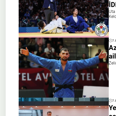
İD
Uta
Kel
7 
Az
ai
Zeli
7 
Ye