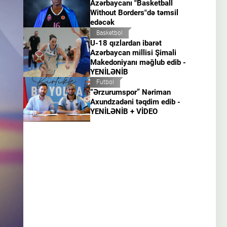
Azərbaycanı "Basketball
Without Borders"də təmsil
edəcək
Basketbol
U-18 qızlardan ibarət
Azərbaycan millisi Şimali
Makedoniyanı məğlub edib -
YENİLƏNİB
Futbol
“Ərzurumspor” Nəriman
Axundzadəni təqdim edib -
YENİLƏNİB + VİDEO