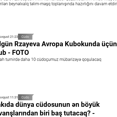
rilən beynəlxalq təlim-məşq toplanışında hazırlığını davam etdir
Avqust 21:23
Cüdo
lgün Rzayeva Avropa Kubokunda üçü
ub - FOTO
ah turnirdə daha 10 cüdoçumuz mübarizəyə qoşulacaq
Avqust 11:31
Cüdo
kıda dünya cüdosunun ən böyük
vanşlarından biri baş tutacaq? -