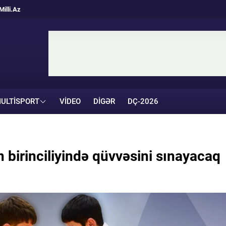
Milli.Az
ULTISPORT
VIDEO
DIGƏR
DÇ-2026
 birinciliyində qüvvəsini sınayacaq