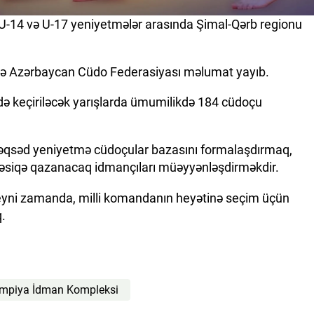
ə U-14 və U-17 yeniyetmələr arasında Şimal-Qərb regionu
ədə Azərbaycan Cüdo Federasiyası məlumat yayıb.
 keçiriləcək yarışlarda ümumilikdə 184 cüdoçu
 məqsəd yeniyetmə cüdoçular bazasını formalaşdırmaq,
ə vəsiqə qazanacaq idmançıları müəyyənləşdirməkdir.
, eyni zamanda, milli komandanın heyətinə seçim üçün
q.
impiya İdman Kompleksi