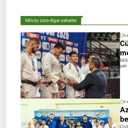
Mövzu üzrə digər xəbərlər
9 
Cü
me
Mil
yeri
9 
Az
be
Cüd