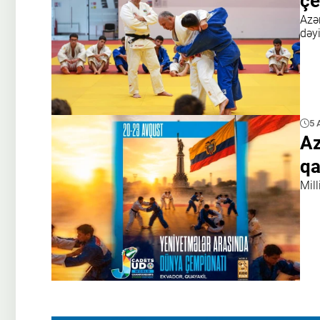
çe
Azə
dəyi
5 
Az
qa
Mil