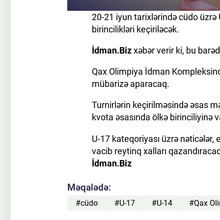
20-21 iyun tarixlərində cüdo üzr
birincilikləri keçiriləcək.
İdman.Biz
xəbər verir ki, bu bar
Qax Olimpiya İdman Kompleksində
mübarizə aparacaq.
Turnirlərin keçirilməsində əsas
kvota əsasında ölkə birinciliyin
U-17 kateqoriyası üzrə nəticələr
vacib reytinq xalları qazandıraca
İdman.Biz
Məqalədə:
#cüdo
#U-17
#U-14
#Qax Ol