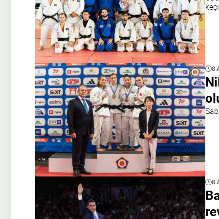
keçi
8 
Ni
ol
Sab
8 
Ba
re