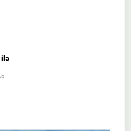
ilə
caq