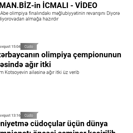
MAN.BİZ-in İCMALI - VİDEO
 Abe olimpiya finalındakı məğlubiyyətinin revanşını Diyorə
diyorovadan almağa hazırdır
Avqust 15:04
Cüdo
ərbaycanın olimpiya çempionunun
ləsində ağır itki
m Kotsoyevin ailəsinə ağır itki üz verib
Avqust 13:16
Cüdo
niyetmə cüdoçular üçün dünya