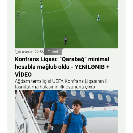
6 Avqust 22:56
Futbol
Konfrans Liqası: “Qarabağ” minimal
hesabla məğlub oldu - YENİLƏNİB +
VİDEO
Ağdam təmsilçisi UEFA Konfrans Liqasının III
təsnifat mərhələsinin ilk oyununa çıxıb