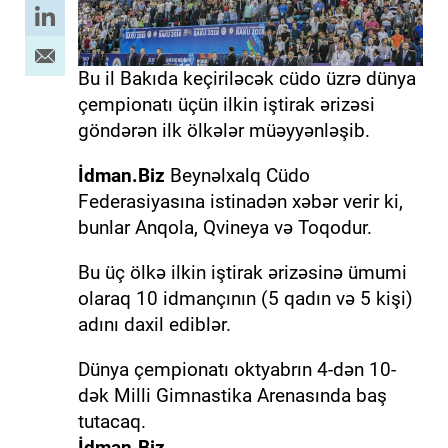
Bu il Bakıda keçiriləcək cüdo üzrə dünya
çempionatı üçün ilkin iştirak ərizəsi
göndərən ilk ölkələr müəyyənləşib.
İdman.Biz
Beynəlxalq Cüdo
Federasiyasına istinadən xəbər verir ki,
bunlar Anqola, Qvineya və Toqodur.
Bu üç ölkə ilkin iştirak ərizəsinə ümumi
olaraq 10 idmançının (5 qadın və 5 kişi)
adını daxil ediblər.
Dünya çempionatı oktyabrın 4-dən 10-
dək Milli Gimnastika Arenasında baş
tutacaq.
İdman.Biz