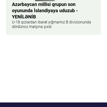
Azərbaycan millisi qrupun son
oyununda İslandiyaya uduzub -
YENİLƏNİB
U-18 qızlardan ibarət yığmamız B divizionunda
dördüncü matçına çıxıb