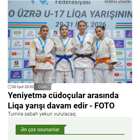
30 İyul 20:02
Cüdo
Yeniyetmə cüdoçular arasında
Liqa yarışı davam edir - FOTO
Turnirə sabah yekun vurulacaq
Ən çox oxunanlar