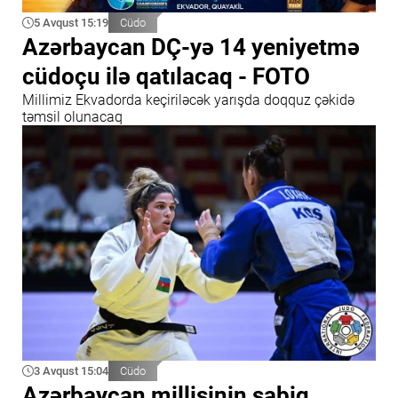
5 Avqust 15:19
Cüdo
Azərbaycan DÇ-yə 14 yeniyetmə
cüdoçu ilə qatılacaq - FOTO
Millimiz Ekvadorda keçiriləcək yarışda doqquz çəkidə
təmsil olunacaq
3 Avqust 15:04
Cüdo
Azərbaycan millisinin sabiq