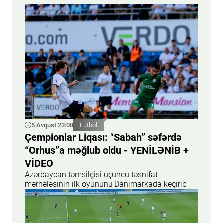
5 Avqust 23:08
Futbol
Çempionlar Liqası: “Sabah” səfərdə
“Orhus”a məğlub oldu - YENİLƏNİB +
VİDEO
Azərbaycan təmsilçisi üçüncü təsnifat
mərhələsinin ilk oyununu Danimarkada keçirib