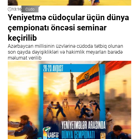
13:16
Cüdo
Yeniyetmə cüdoçular üçün dünya
çempionatı öncəsi seminar
keçirilib
Azərbaycan millisinin üzvlərinə cüdoda tətbiq olunan
son qayda dəyişiklikləri və hakimlik meyarları barədə
məlumat verilib