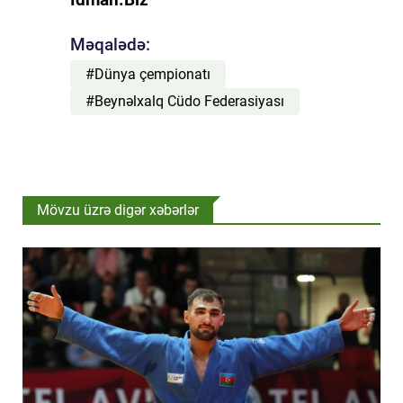
Məqalədə:
#Dünya çempionatı
#Beynəlxalq Cüdo Federasiyası
Mövzu üzrə digər xəbərlər