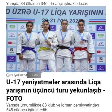
Yarışda 34 ölkədən 346 idmançı iştirak edəcək
31 İyul 20:51
Cüdo
U-17 yeniyetmələr arasında Liqa
yarışının üçüncü turu yekunlaşıb -
FOTO
Yarışda ümumilikdə 83 klub və idman cəmiyyətindən
548 cüdoçu iştirak edib