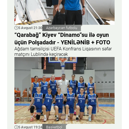
5 Avqust 21:30
Azərbaycan futbolu
“Qarabağ” Kiyev “Dinamo”su ilə oyun
üçün Polşadadır - YENİLƏNİB + FOTO
Ağdam təmsilçisi UEFA Konfrans Liqasının səfər
matçını Lublində keçirəcək
5 Avqust 19:24
Basketbol