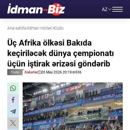
AZ
Ana səhifə
İdman növləri
Cüdo
Üç Afrika ölkəsi Bakıda
keçiriləcək dünya çempionatı
üçün iştirak ərizəsi göndərib
Cüdo
Xəbərlər
20 May 2026 20:19
536