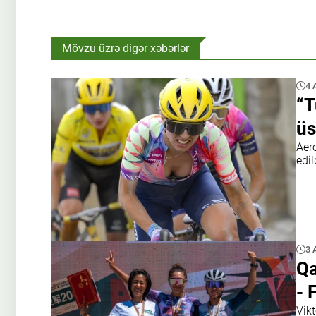
Mövzu üzrə digər xəbərlər
4 
“T
üs
Aer
edild
3 
Qa
- 
Vikt