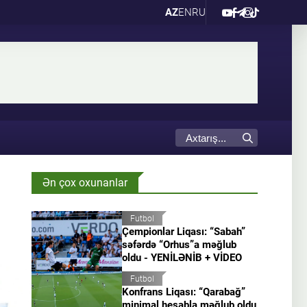
AZ
EN
RU
Ən çox oxunanlar
Futbol
Çempionlar Liqası: “Sabah”
səfərdə “Orhus”a məğlub
oldu - YENİLƏNİB + VİDEO
Futbol
Konfrans Liqası: “Qarabağ”
minimal hesabla məğlub oldu