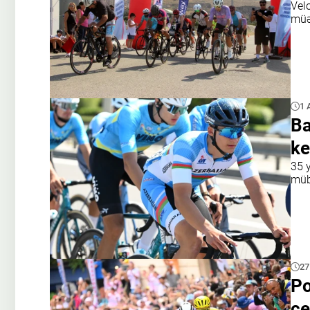
Vel
müə
1 
Ba
ke
35 y
müb
27
Po
çe