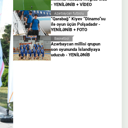
- YENİLƏNİB + VİDEO
Azərbaycan futbolu
“Qarabağ” Kiyev “Dinamo”su
ilə oyun üçün Polşadadır -
YENİLƏNİB + FOTO
Basketbol
Azərbaycan millisi qrupun
son oyununda İslandiyaya
uduzub - YENİLƏNİB