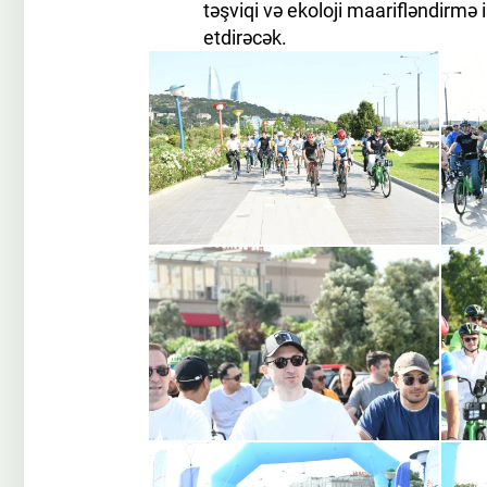
təşviqi və ekoloji maarifləndirmə
etdirəcək.