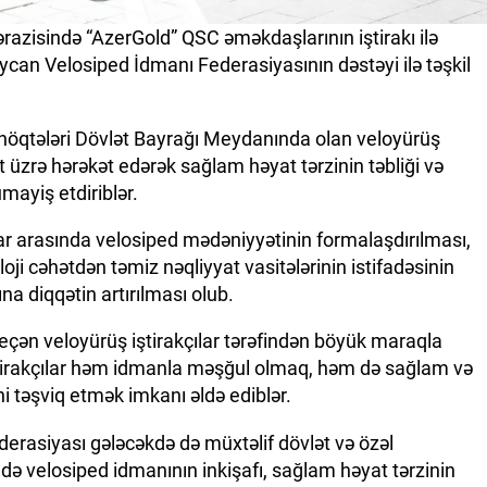
razisində “AzerGold” QSC əməkdaşlarının iştirakı ilə
aycan Velosiped İdmanı Federasiyasının dəstəyi ilə təşkil
niş nöqtələri Dövlət Bayrağı Meydanında olan veloyürüş
t üzrə hərəkət edərək sağlam həyat tərzinin təbliği və
ümayiş etdiriblər.
r arasında velosiped mədəniyyətinin formalaşdırılması,
loji cəhətdən təmiz nəqliyyat vasitələrinin istifadəsinin
na diqqətin artırılması olub.
eçən veloyürüş iştirakçılar tərəfindən böyük maraqla
iştirakçılar həm idmanla məşğul olmaq, həm də sağlam və
ni təşviq etmək imkanı əldə ediblər.
rasiyası gələcəkdə də müxtəlif dövlət və özəl
ə velosiped idmanının inkişafı, sağlam həyat tərzinin