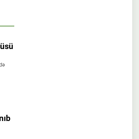
çüsü
də
nıb