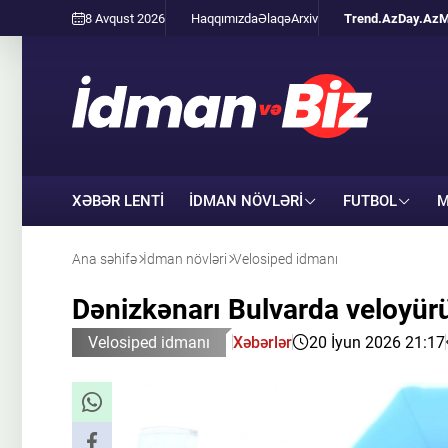
8 Avqust 2026
Haqqımızda
Əlaqə
Arxiv
Trend.Az
Day.Az
M
XƏBƏR LENTİ
İDMAN NÖVLƏRI
FUTBOL
M
Ana səhifə
İdman növləri
Velosiped idmanı
Dənizkənarı Bulvarda veloyürü
Velosiped idmanı
Xəbərlər
20 İyun 2026 21:17