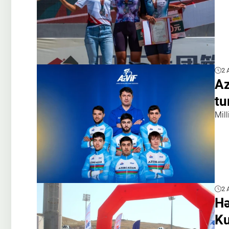
2 
Az
tu
Mill
2 
Hə
Ku