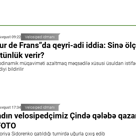
Avqust 09:22
Velosiped idmanı
ur de Frans”da qeyri-adi iddia: Sinə öl
tünlük verir?
odinamik müqaviməti azaltmaq məqsədilə xüsusi üsuldan istifa
iyi bildirilir
Avqust 17:34
Velosiped idmanı
dın velosipedçimiz Çində qələbə qaza
FOTO
oriya Sidorenko qatıldığı turnirdə uğurla çıxış edib