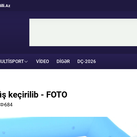
illi.Az
ULTISPORT
VIDEO
DIGƏR
DÇ-2026
ş keçirilib - FOTO
684