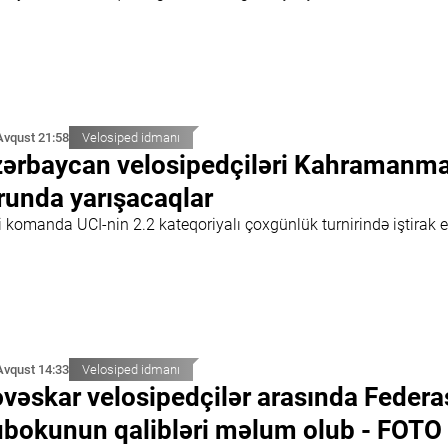
Avqust 21:58
Velosiped idmanı
ərbaycan velosipedçiləri Kahramanm
runda yarışacaqlar
i komanda UCI-nin 2.2 kateqoriyalı çoxgünlük turnirində iştirak 
Avqust 14:33
Velosiped idmanı
vəskar velosipedçilər arasında Federa
bokunun qalibləri məlum olub - FOTO