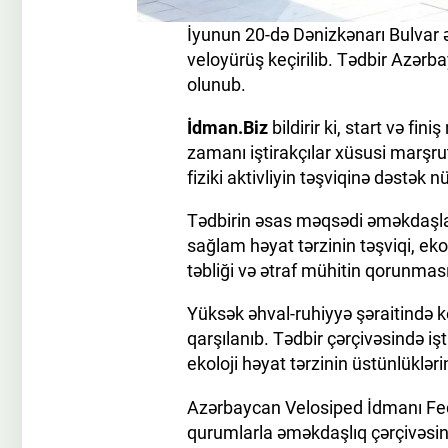
İyunun 20-də Dənizkənarı Bulvar ə
veloyürüş keçirilib. Tədbir Azərb
olunub.
İdman.Biz
bildirir ki, start və fi
zamanı iştirakçılar xüsusi marşru
fiziki aktivliyin təşviqinə dəstək n
Tədbirin əsas məqsədi əməkdaşla
sağlam həyat tərzinin təşviqi, eko
təbliği və ətraf mühitin qorunması
Yüksək əhval-ruhiyyə şəraitində k
qarşılanıb. Tədbir çərçivəsində 
ekoloji həyat tərzinin üstünlükləri
Azərbaycan Velosiped İdmanı Fede
qurumlarla əməkdaşlıq çərçivəsind