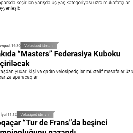
oparkda keçirilən yarışda üç yaş kateqoriyası üzrə mükafatçılar
yyənləşib
Avqust 16:30
Velosiped idmanı
kıda “Masters” Federasiya Kuboku
çiriləcək
aşdan yuxarı kişi və qadın velosipedçilər müxtəlif məsafələr üzr
arizə aparacaqlar
 İyul 11:12
Velosiped idmanı
qaçar “Tur de Frans”da beşinci
mpionluğunu qazandı