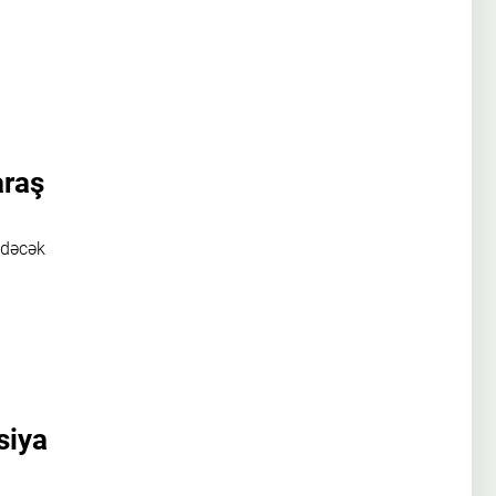
araş
edəcək
siya