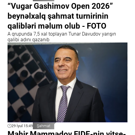
“Vugar Gashimov Open 2026”
beynəlxalq şahmat turnirinin
qalibləri məlum olub - FOTO
A qrupunda 7,5 xal toplayan Tunar Davudov yarışın
qalibi adını qazanıb
29 İyul 15:49
Şahmat
Mahir Məmmədov FIDE-nin vitse-