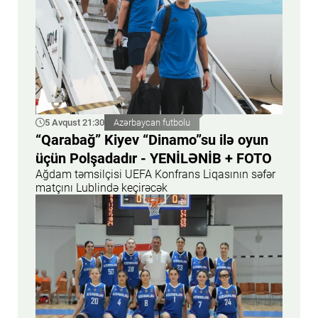
5 Avqust 21:30
Azərbaycan futbolu
“Qarabağ” Kiyev “Dinamo”su ilə oyun
üçün Polşadadır - YENİLƏNİB + FOTO
Ağdam təmsilçisi UEFA Konfrans Liqasının səfər
matçını Lublində keçirəcək