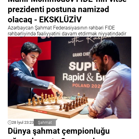
prezidenti postuna namizəd
olacaq - EKSKLÜZİV
Azərbaycan Şahmat Federasiyasının rəhbəri FIDE
rəhbərliyində fəaliyyətini davam etdirmək niyyətindədir
28 İyul 23:23
Şahmat
Dünya şahmat çempionluğu