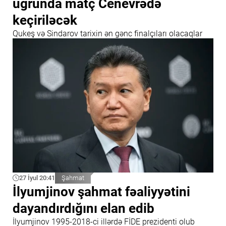
uğrunda matç Cenevrədə
keçiriləcək
Qukeş və Sindarov tarixin ən gənc finalçıları olacaqlar
27 İyul 20:41
Şahmat
İlyumjinov şahmat fəaliyyətini
dayandırdığını elan edib
İlyumjinov 1995-2018-ci illərdə FİDE prezidenti olub