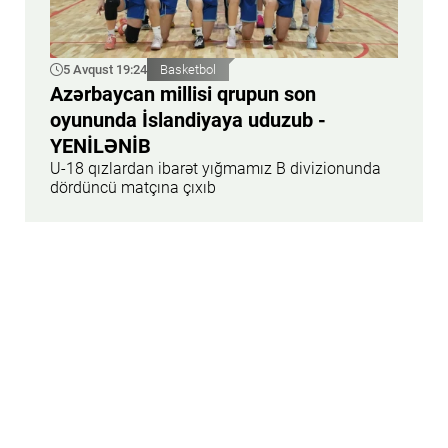
5 Avqust 19:24
Basketbol
Azərbaycan millisi qrupun son
oyununda İslandiyaya uduzub -
YENİLƏNİB
U-18 qızlardan ibarət yığmamız B divizionunda
dördüncü matçına çıxıb