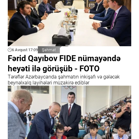
6 Avqust 17:09
Şahmat
Fərid Qayıbov FIDE nümayəndə
heyəti ilə görüşüb - FOTO
Tərəflər Azərbaycanda şahmatın inkişafı və gələcək
beynəlxalq layihələri müzakirə ediblər