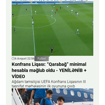
6 Avqust 22:56
Futbol
Konfrans Liqası: “Qarabağ” minimal
hesabla məğlub oldu - YENİLƏNİB +
VİDEO
Ağdam təmsilçisi UEFA Konfrans Liqasının III
təsnifat mərhələsinin ilk oyununa çıxıb