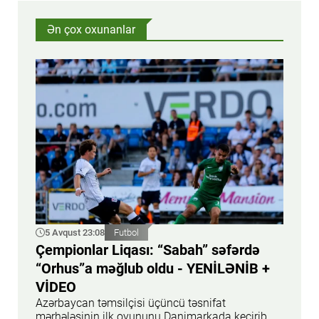
Ən çox oxunanlar
5 Avqust 23:08
Futbol
Çempionlar Liqası: “Sabah” səfərdə
“Orhus”a məğlub oldu - YENİLƏNİB +
VİDEO
Azərbaycan təmsilçisi üçüncü təsnifat
mərhələsinin ilk oyununu Danimarkada keçirib