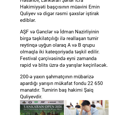
Həsənov, Lənkəran Şəhər İcra
Hakimiyyəti başçısının müavini Emin
Quliyev və digər rəsmi şəxslər iştirak
ediblər.
AŞF və Gənclər və İdman Nazirliyinin
birgə təşkilatçılığı ilə reallaşan turnir
reytinqə uyğun olaraq A və B qrupu
olmaqla iki kateqoriyada təşkil edilir.
Festival çərçivəsində eyni zamanda
rapid və blits üzrə də yarışlar keçiriləcək.
200-ə yaxın şahmatçının mübarizə
apardığı yarışın mükafat fondu 22 650
manatdır. Turnirin baş hakimi Şaiq
Quliyevdir.