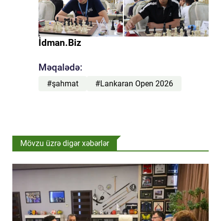
İdman.Biz
Məqalədə:
#şahmat
#Lankaran Open 2026
Mövzu üzrə digər xəbərlər