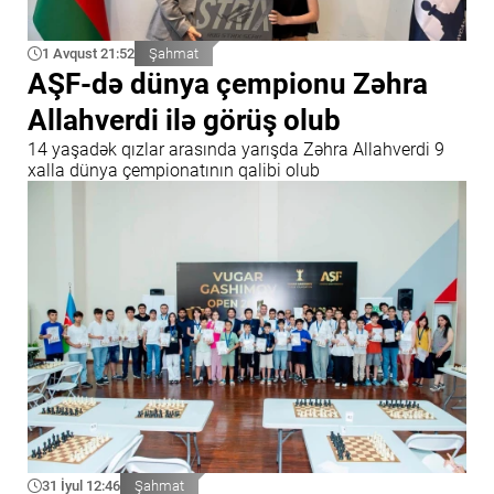
1 Avqust 21:52
Şahmat
AŞF-də dünya çempionu Zəhra
Allahverdi ilə görüş olub
14 yaşadək qızlar arasında yarışda Zəhra Allahverdi 9
xalla dünya çempionatının qalibi olub
31 İyul 12:46
Şahmat