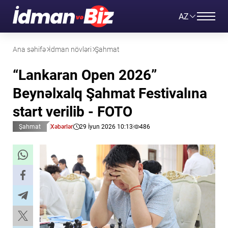
AZ
Ana səhifə
İdman növləri
Şahmat
“Lankaran Open 2026”
Beynəlxalq Şahmat Festivalına
start verilib - FOTO
Şahmat
Xəbərlər
29 İyun 2026 10:13
486