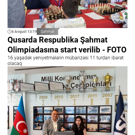
4 Avqust 13:19
Şahmat
Qusarda Respublika Şahmat
Olimpiadasına start verilib - FOTO
16 yaşadək yeniyetmələrin mübarizəsi 11 turdan ibarət
olacaq