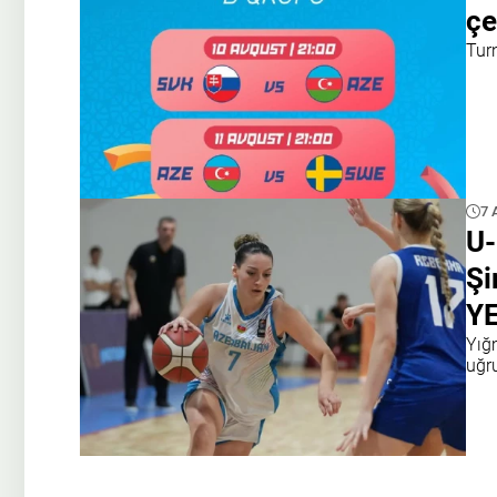
çe
Tur
7 
U-
Şi
Y
Yığ
uğr