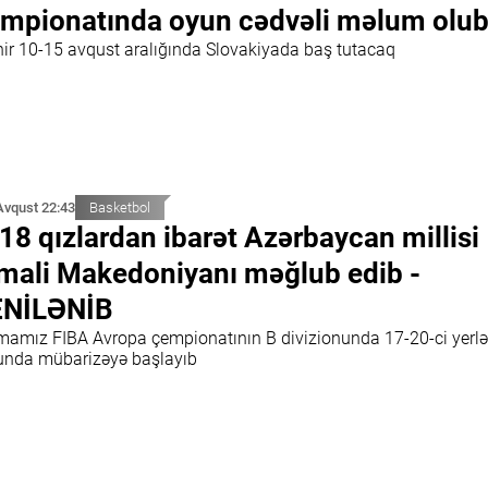
mpionatında oyun cədvəli məlum olu
nir 10-15 avqust aralığında Slovakiyada baş tutacaq
Avqust 22:43
Basketbol
18 qızlardan ibarət Azərbaycan millisi
mali Makedoniyanı məğlub edib -
ENİLƏNİB
mamız FIBA Avropa çempionatının B divizionunda 17-20-ci yerlə
unda mübarizəyə başlayıb