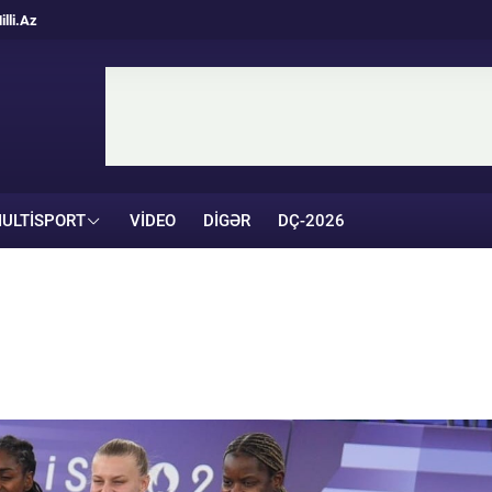
illi.Az
ULTISPORT
VIDEO
DIGƏR
DÇ-2026