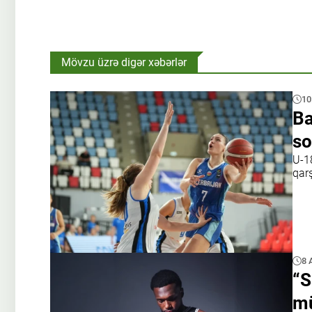
Mövzu üzrə digər xəbərlər
10
Ba
so
U-1
qar
8 
“S
mü