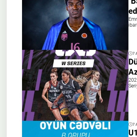
"B
e
Emm
iba
7 
Dü
Az
202
Ser
7 
U1