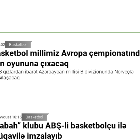
:02
Basketbol
sketbol millimiz Avropa çempionatın
n oyununa çıxacaq
8 qızlardan ibarət Azərbaycan millisi B divizionunda Norveçlə
şılaşacaq
Avqust 18:15
Basketbol
abah” klubu ABŞ-li basketbolçu ilə
qavilə imzalayıb