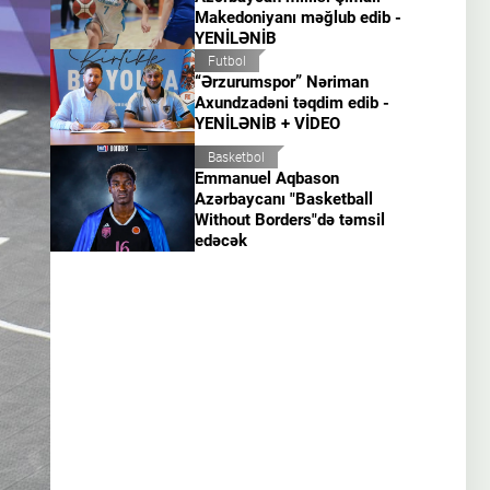
Makedoniyanı məğlub edib -
YENİLƏNİB
Futbol
“Ərzurumspor” Nəriman
Axundzadəni təqdim edib -
YENİLƏNİB + VİDEO
Basketbol
Emmanuel Aqbason
Azərbaycanı "Basketball
Without Borders"də təmsil
edəcək