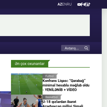
AZ
EN
RU
Ən çox oxunanlar
Futbol
Konfrans Liqası: “Qarabağ”
minimal hesabla məğlub oldu
- YENİLƏNİB + VİDEO
Basketbol
U-18 qızlardan ibarət
Azərbaycan millisi Şimali