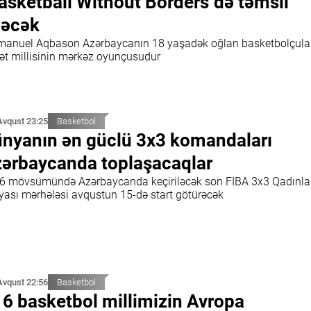
asketball Without Borders"də təmsil
dəcək
anuel Aqbason Azərbaycanın 18 yaşadək oğlan basketbolçula
rət millisinin mərkəz oyunçusudur
Avqust 23:25
Basketbol
nyanın ən güclü 3x3 komandaları
ərbaycanda toplaşacaqlar
6 mövsümündə Azərbaycanda keçiriləcək son FIBA 3x3 Qadınla
iyası mərhələsi avqustun 15-də start götürəcək
Avqust 22:56
Basketbol
6 basketbol millimizin Avropa