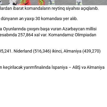
ardan ibarət komandaların reytinq siyahısı açıqlanıb.
ə dünyanın ən yaxşı 30 komandası yer alıb.
iya Oyunlarında çıxışını başa vuran Azərbaycan millisi
esabında 257,864 xal var. Komandamız Olimpiadan
05,241. Niderland (516,346) ikinci, Almaniya (439,270)
n keçiriləcək yarımfinalında İspaniya – ABŞ və Almaniya