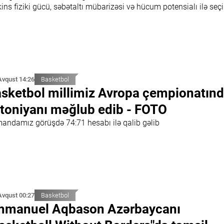
ins fiziki gücü, səbətaltı mübarizəsi və hücum potensialı ilə seçil
Avqust 14:26
Basketbol
sketbol millimiz Avropa çempionatın
toniyanı məğlub edib - FOTO
andamız görüşdə 74:71 hesabı ilə qalib gəlib
Avqust 00:27
Basketbol
manuel Aqbason Azərbaycanı