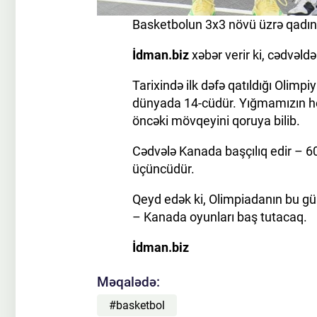
Basketbolun 3x3 növü üzrə qadınl
İdman.biz
xəbər verir ki, cədvəld
Tarixində ilk dəfə qatıldığı Olimp
dünyada 14-cüdür. Yığmamızın h
öncəki mövqeyini qoruya bilib.
Cədvələ Kanada başçılıq edir – 6
üçüncüdür.
Qeyd edək ki, Olimpiadanın bu gü
– Kanada oyunları baş tutacaq.
İdman.biz
Məqalədə:
#basketbol