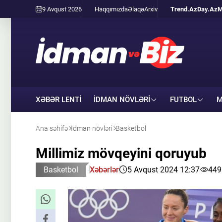
9 Avqust 2026
Haqqımızda
Əlaqə
Arxiv
Trend.Az
Day.Az
M
XƏBƏR LENTİ
İDMAN NÖVLƏRI
FUTBOL
M
Ana səhifə
İdman növləri
Basketbol
Millimiz mövqeyini qoruyub
Basketbol
Xəbərlər
5 Avqust 2024 12:37
449