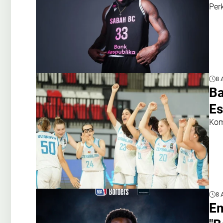
Perk
8 
Ba
Es
Kom
8 
Em