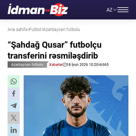
AZ
Ana səhifə
Futbol
Azərbaycan futbolu
“Şahdağ Qusar” futbolçu
transferini rəsmiləşdirib
Azərbaycan futbolu
Xəbərlər
18 İyun 2026 10:20
365