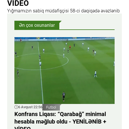
VİDEO
Yığmamızın sabiq müdafişçisi 58-ci dəqiqədə əvəzlənib
Ən çox oxunanlar
6 Avqust 22:56
Futbol
Konfrans Liqası: “Qarabağ” minimal
hesabla məğlub oldu - YENİLƏNİB +