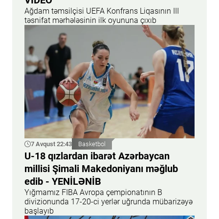
VİDEO
Ağdam təmsilçisi UEFA Konfrans Liqasının III
təsnifat mərhələsinin ilk oyununa çıxıb
7 Avqust 22:43
Basketbol
U-18 qızlardan ibarət Azərbaycan
millisi Şimali Makedoniyanı məğlub
edib - YENİLƏNİB
Yığmamız FIBA Avropa çempionatının B
divizionunda 17-20-ci yerlər uğrunda mübarizəyə
başlayıb