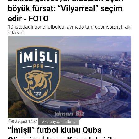
böyük fürsət: “Vilyarreal” seçim
edir - FOTO
10 istedadlı gənc futbolçu layihədə tam ödənişsiz iştirak
edəcək
8 Avqust 14:31
Azərbaycan futbolu
“İmişli” futbol klubu Quba