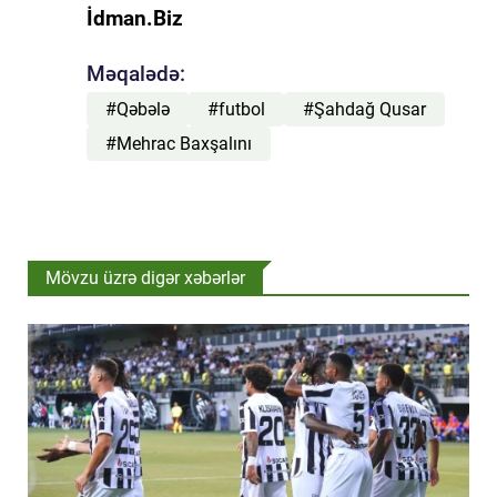
İdman.Biz
Məqalədə:
#Qəbələ
#futbol
#Şahdağ Qusar
#Mehrac Baxşalını
Mövzu üzrə digər xəbərlər