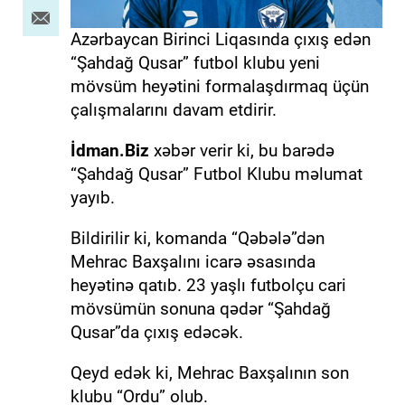
Azərbaycan Birinci Liqasında çıxış edən
“Şahdağ Qusar” futbol klubu yeni
mövsüm heyətini formalaşdırmaq üçün
çalışmalarını davam etdirir.
İdman.Biz
xəbər verir ki, bu barədə
“Şahdağ Qusar” Futbol Klubu məlumat
yayıb.
Bildirilir ki, komanda “Qəbələ”dən
Mehrac Baxşalını icarə əsasında
heyətinə qatıb. 23 yaşlı futbolçu cari
mövsümün sonuna qədər “Şahdağ
Qusar”da çıxış edəcək.
Qeyd edək ki, Mehrac Baxşalının son
klubu “Ordu” olub.