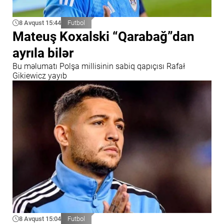
8 Avqust 15:44
Futbol
Mateuş Koxalski “Qarabağ”dan
ayrıla bilər
Bu məlumatı Polşa millisinin sabiq qapıçısı Rafał
Gikiewicz yayıb
8 Avqust 15:04
Futbol