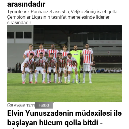
arasındadır
Tymoteusz Puchacz 3 assistlə, Veljko Simiç isə 4 qolla
Çempionlar Liqasının təsnifat mərhələsində liderlər
sırasındadır
8 Avqust 13:11
Futbol
Elvin Yunuszadənin müdəxiləsi ilə
başlayan hücum qolla bitdi -