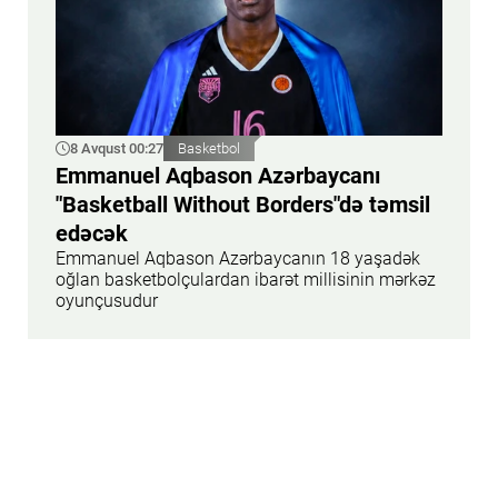
8 Avqust 00:27
Basketbol
Emmanuel Aqbason Azərbaycanı
"Basketball Without Borders"də təmsil
edəcək
Emmanuel Aqbason Azərbaycanın 18 yaşadək
oğlan basketbolçulardan ibarət millisinin mərkəz
oyunçusudur