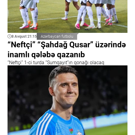
8 Avqust 21:15
Azərbaycan futbolu
“Neftçi” “Şahdağ Qusar” üzərində
inamlı qələbə qazanıb
“Neftçi” 1-ci turda “Sumqayıt”ın qonağı olacaq