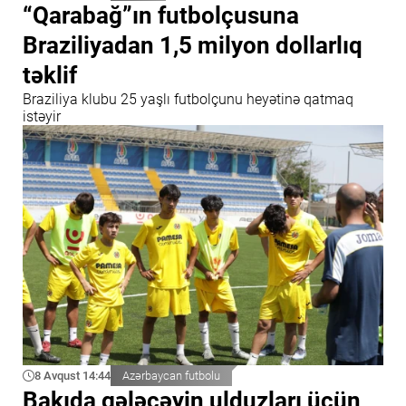
“Qarabağ”ın futbolçusuna
Braziliyadan 1,5 milyon dollarlıq
təklif
Braziliya klubu 25 yaşlı futbolçunu heyətinə qatmaq
istəyir
8 Avqust 14:44
Azərbaycan futbolu
Bakıda gələcəyin ulduzları üçün