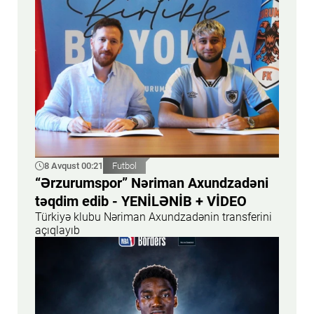
8 Avqust 00:21
Futbol
“Ərzurumspor” Nəriman Axundzadəni
təqdim edib - YENİLƏNİB + VİDEO
Türkiyə klubu Nəriman Axundzadənin transferini
açıqlayıb