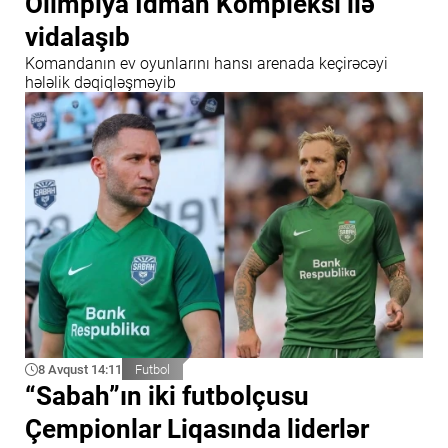
Olimpiya İdman Kompleksi ilə
vidalaşıb
Komandanın ev oyunlarını hansı arenada keçirəcəyi
hələlik dəqiqləşməyib
8 Avqust 14:11
Futbol
“Sabah”ın iki futbolçusu
Çempionlar Liqasında liderlər