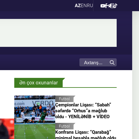
AZ
EN
RU
Ən çox oxunanlar
Futbol
Çempionlar Liqası: “Sabah”
səfərdə “Orhus”a məğlub
oldu - YENİLƏNİB + VİDEO
Futbol
Konfrans Liqası: “Qarabağ”
minimal hesabla məğlub oldu