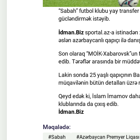
“Sabah” futbol klubu yay transfe
gücləndirmək istəyib.
İdman.Biz
sportal.az-a istinadən
əslən azərbaycanlı qapıçı ilə danış
Son olaraq “MOİK-Xabarovsk”un f
edib. Tərəflər arasında bir müdd
Lakin sonda 25 yaşlı qapıçının Ba
müqavilənin bütün detalları üzrə 
Qeyd edək ki, İslam İmamov daha
klublarında da çıxış edib.
İdman.Biz
Məqalədə:
#Sabah
#Azərbaycan Premyer Liqası