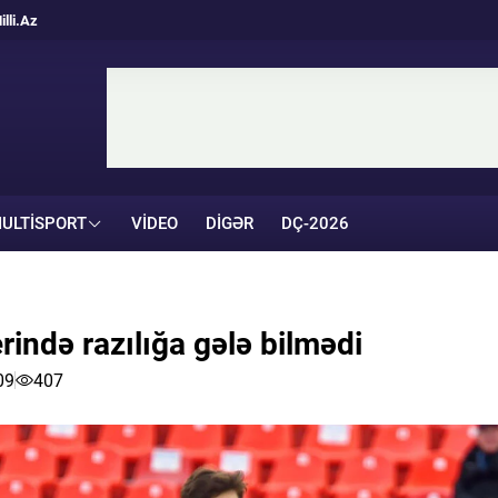
illi.Az
ULTISPORT
VIDEO
DIGƏR
DÇ-2026
ində razılığa gələ bilmədi
09
407