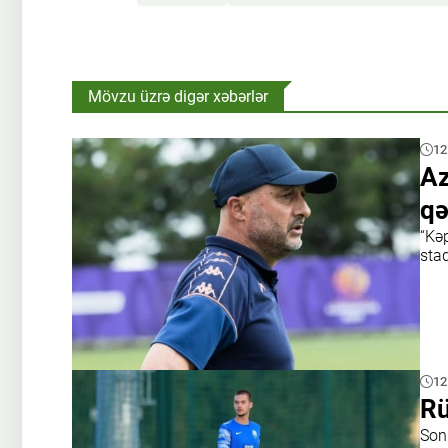
Mövzu üzrə digər xəbərlər
12
Az
qə
“Kə
sta
12
Rü
Son