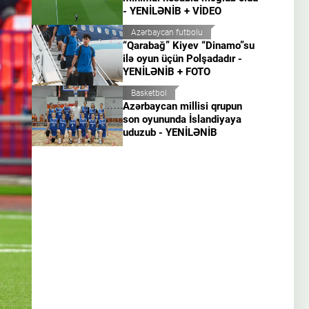
- YENİLƏNİB + VİDEO
Azərbaycan futbolu
“Qarabağ” Kiyev “Dinamo”su
ilə oyun üçün Polşadadır -
YENİLƏNİB + FOTO
Basketbol
Azərbaycan millisi qrupun
son oyununda İslandiyaya
uduzub - YENİLƏNİB