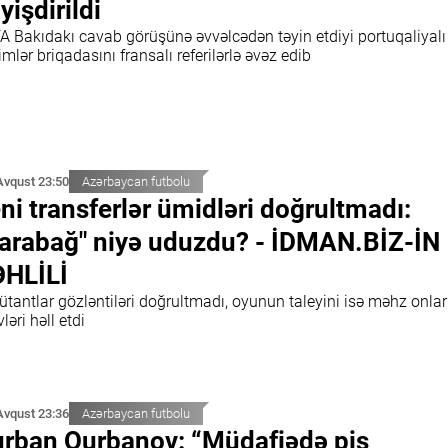
yişdirildi
A Bakıdakı cavab görüşünə əvvəlcədən təyin etdiyi portuqaliyalı
mlər briqadasını fransalı referilərlə əvəz edib
Avqust 23:50
Azərbaycan futbolu
ni transferlər ümidləri doğrultmadı:
arabağ" niyə uduzdu? - İDMAN.BİZ-İN
HLİLİ
tantlar gözləntiləri doğrultmadı, oyunun taleyini isə məhz onlar
ləri həll etdi
Avqust 23:36
Azərbaycan futbolu
rban Qurbanov: “Müdafiədə pis