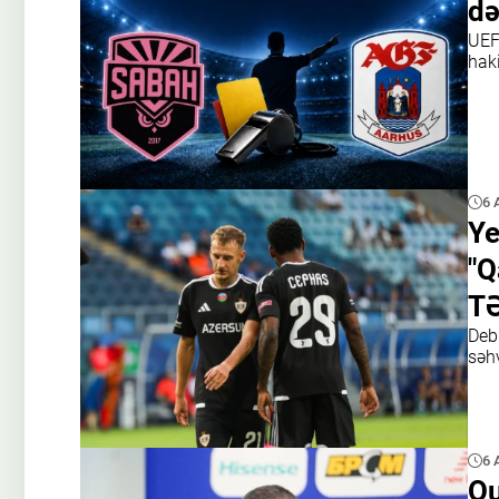
də
UEF
haki
6 
Ye
"Q
TƏ
Debü
səhv
6 
Qu