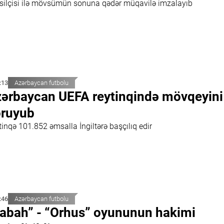
silçisi ilə mövsümün sonuna qədər müqavilə imzalayıb
:13
Azərbaycan futbolu
ərbaycan UEFA reytinqində mövqeyini
ruyub
inqə 101.852 əmsalla İngiltərə başçılıq edir
:46
Azərbaycan futbolu
abah” - “Orhus” oyununun hakimi