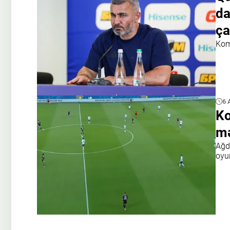
da
ça
Kom
6 
Ko
mə
Ağda
oyu