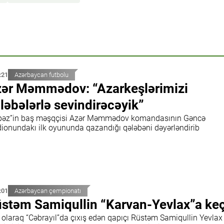
:21
Azərbaycan futbolu
ər Məmmədov: “Azarkeşlərimizi
ləbələrlə sevindirəcəyik”
pəz”in baş məşqçisi Azər Məmmədov komandasının Gəncə
dionundakı ilk oyununda qazandığı qələbəni dəyərləndirib
:01
Azərbaycan çempionatı
stəm Samiqullin “Karvan-Yevlax”a ke
 olaraq “Cəbrayıl”da çıxış edən qapıçı Rüstəm Samiqullin Yevlax