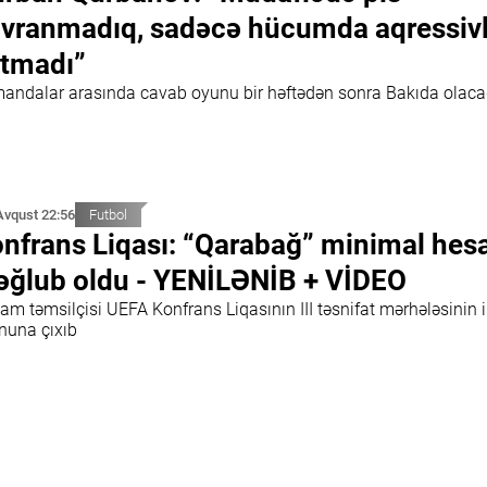
vranmadıq, sadəcə hücumda aqressivl
tmadı”
andalar arasında cavab oyunu bir həftədən sonra Bakıda olac
Avqust 22:56
Futbol
nfrans Liqası: “Qarabağ” minimal hes
ğlub oldu - YENİLƏNİB + VİDEO
m təmsilçisi UEFA Konfrans Liqasının III təsnifat mərhələsinin i
nuna çıxıb