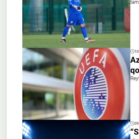
təm
10
Az
qo
Reyt
09
“S