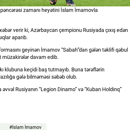
r pəncərəsi zamanı heyətini İslam İmamovla
 xəbər verir ki, Azərbaycan çempionu Rusiyada çıxış edən
ıqlar aparıb.
ormasını geyinən İmamov “Sabah”dan gələn təklifi qəbul
ət müzakirələr davam edib.
kı klubuna keçidi baş tutmayıb. Buna tərəflərin
razılığa gələ bilməməsi səbəb olub.
 əvvəl Rusiyanın “Legion Dinamo” və “Kuban Holdinq”
#İslam İmamov