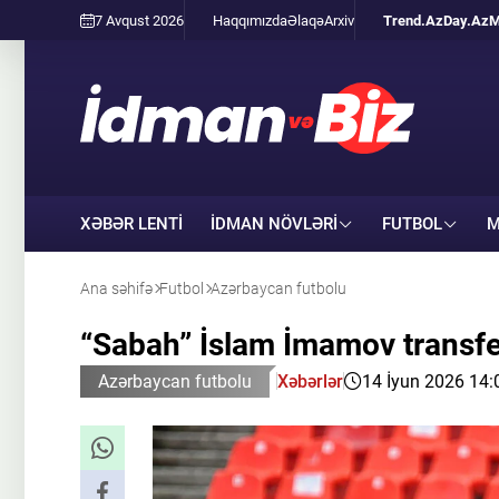
7 Avqust 2026
Haqqımızda
Əlaqə
Arxiv
Trend.Az
Day.Az
M
XƏBƏR LENTİ
İDMAN NÖVLƏRI
FUTBOL
M
Ana səhifə
Futbol
Azərbaycan futbolu
“Sabah” İslam İmamov transfer
Azərbaycan futbolu
Xəbərlər
14 İyun 2026 14: