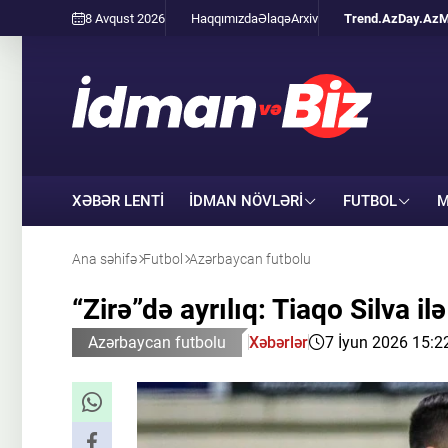
8 Avqust 2026
Haqqımızda
Əlaqə
Arxiv
Trend.Az
Day.Az
M
XƏBƏR LENTİ
İDMAN NÖVLƏRI
FUTBOL
M
Ana səhifə
Futbol
Azərbaycan futbolu
“Zirə”də ayrılıq: Tiaqo Silva ilə
Azərbaycan futbolu
Xəbərlər
7 İyun 2026 15:2