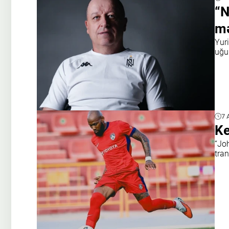
“N
mə
Yur
uğur
7 
Ke
“Joh
tran