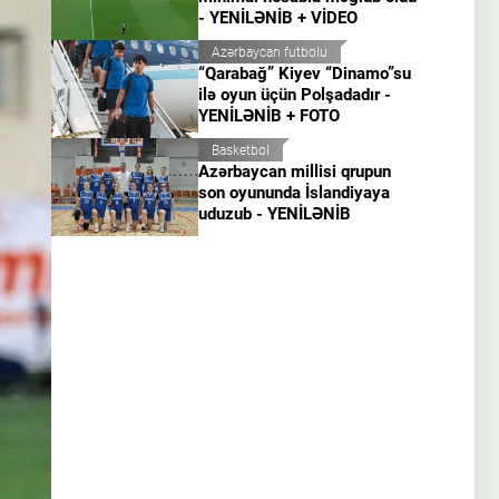
- YENİLƏNİB + VİDEO
Azərbaycan futbolu
“Qarabağ” Kiyev “Dinamo”su
ilə oyun üçün Polşadadır -
YENİLƏNİB + FOTO
Basketbol
Azərbaycan millisi qrupun
son oyununda İslandiyaya
uduzub - YENİLƏNİB