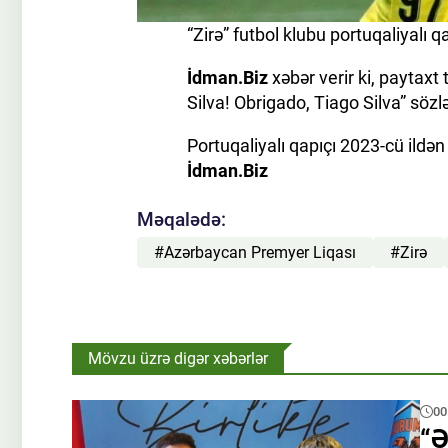
“Zirə” futbol klubu portuqaliyalı qa
İdman.Biz
xəbər verir ki, paytaxt
Silva! Obrigado, Tiago Silva” sözlə
Portuqaliyalı qapıçı 2023-cü ildə
İdman.Biz
Məqalədə:
#Azərbaycan Premyer Liqası
#Zirə
Mövzu üzrə digər xəbərlər
00
“Ə