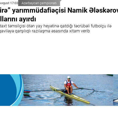
Avqust 17:03
Azərbaycan çempionatı
irə” yarımmüdafiəçisi Namik Ələskəro
llarını ayırdı
axt təmsilçisi ötən yay heyətinə qatdığı təcrübəli futbolçu ilə
aviləyə qarşılıqlı razılaşma əsasında xitam verib