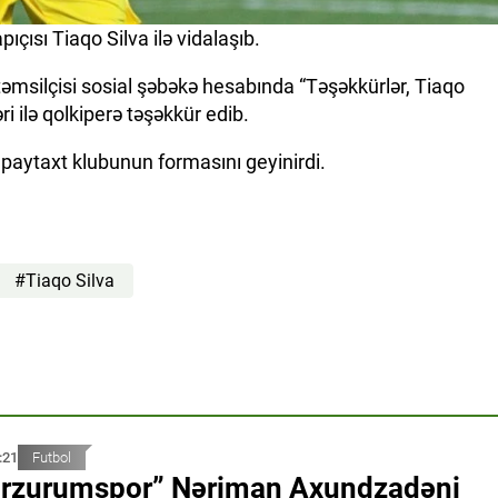
pıçısı Tiaqo Silva ilə vidalaşıb.
 təmsilçisi sosial şəbəkə hesabında “Təşəkkürlər, Tiaqo
ri ilə qolkiperə təşəkkür edib.
n paytaxt klubunun formasını geyinirdi.
#Tiaqo Silva
:21
Futbol
rzurumspor” Nəriman Axundzadəni