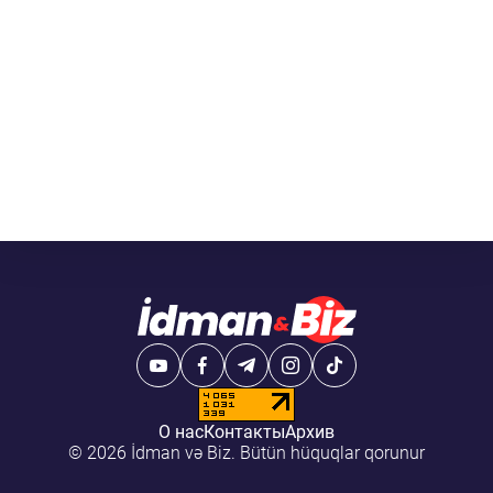
О нас
Контакты
Архив
© 2026 İdman və Biz. Bütün hüquqlar qorunur