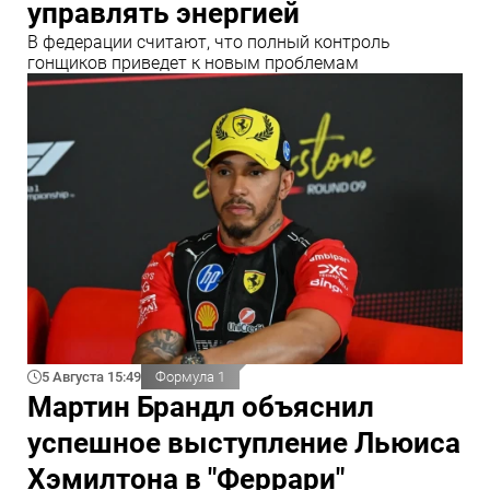
управлять энергией
В федерации считают, что полный контроль
гонщиков приведет к новым проблемам
5 Августа 15:49
Формула 1
Мартин Брандл объяснил
успешное выступление Льюиса
Хэмилтона в "Феррари"