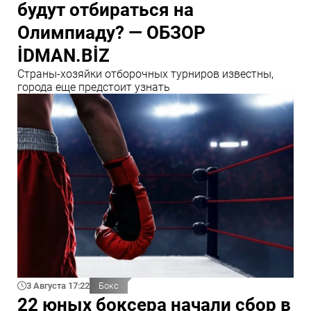
будут отбираться на
Олимпиаду? — ОБЗОР
İDMAN.BİZ
Страны-хозяйки отборочных турниров известны,
города еще предстоит узнать
3 Августа 17:22
Бокс
22 юных боксера начали сбор в