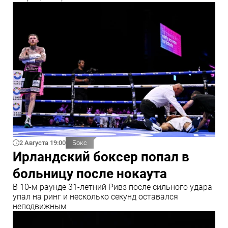
2 Августа 19:00
Бокс
Ирландский боксер попал в
больницу после нокаута
В 10‑м раунде 31‑летний Ривз после сильного удара
упал на ринг и несколько секунд оставался
неподвижным