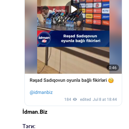
İdman.Biz
Тэги: