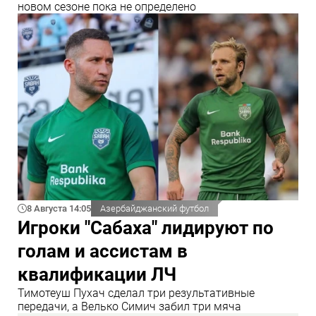
новом сезоне пока не определено
8 Августа 14:05
Азербайджанский футбол
Игроки "Сабаха" лидируют по
голам и ассистам в
квалификации ЛЧ
Тимотеуш Пухач сделал три результативные
передачи, а Велько Симич забил три мяча