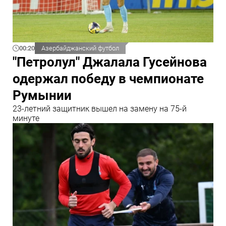
00:20
Азербайджанский футбол
"Петролул" Джалала Гусейнова
одержал победу в чемпионате
Румынии
23-летний защитник вышел на замену на 75-й
минуте