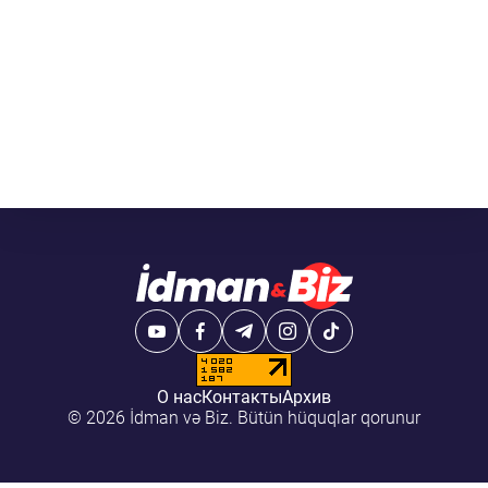
О нас
Контакты
Архив
© 2026 İdman və Biz. Bütün hüquqlar qorunur