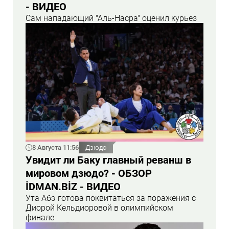
- ВИДЕО
Сам нападающий "Аль-Насра" оценил курьез
8 Августа 11:56
Дзюдо
Увидит ли Баку главный реванш в
мировом дзюдо? - ОБЗОР
İDMAN.BİZ - ВИДЕО
Ута Абэ готова поквитаться за поражения с
Диорой Кельдиоровой в олимпийском
финале