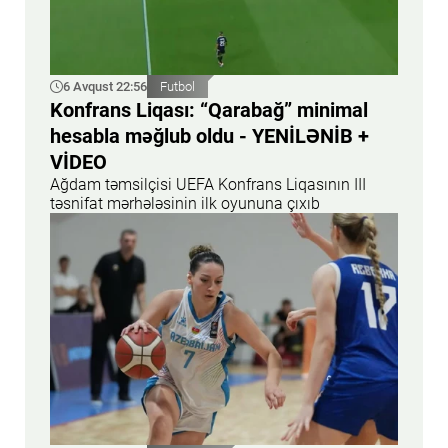
6 Avqust 22:56
Futbol
Konfrans Liqası: “Qarabağ” minimal
hesabla məğlub oldu - YENİLƏNİB +
VİDEO
Ağdam təmsilçisi UEFA Konfrans Liqasının III
təsnifat mərhələsinin ilk oyununa çıxıb