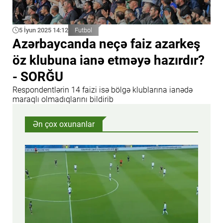
5 İyun 2025 14:12
Futbol
Azərbaycanda neçə faiz azarkeş
öz klubuna ianə etməyə hazırdır?
- SORĞU
Respondentlərin 14 faizi isə bölgə klublarına ianədə
maraqlı olmadıqlarını bildirib
Ən çox oxunanlar