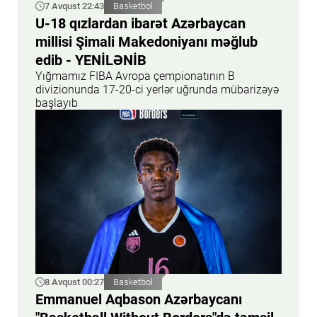
7 Avqust 22:43
Basketbol
U-18 qızlardan ibarət Azərbaycan
millisi Şimali Makedoniyanı məğlub
edib - YENİLƏNİB
Yığmamız FIBA Avropa çempionatının B
divizionunda 17-20-ci yerlər uğrunda mübarizəyə
başlayıb
8 Avqust 00:27
Basketbol
Emmanuel Aqbason Azərbaycanı