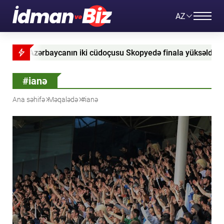
AZ
Azərbaycanın iki cüdoçusu Skopyedə finala yüksəldi - YENİLƏ
#ianə
Ana səhifə
Məqalədə
#ianə