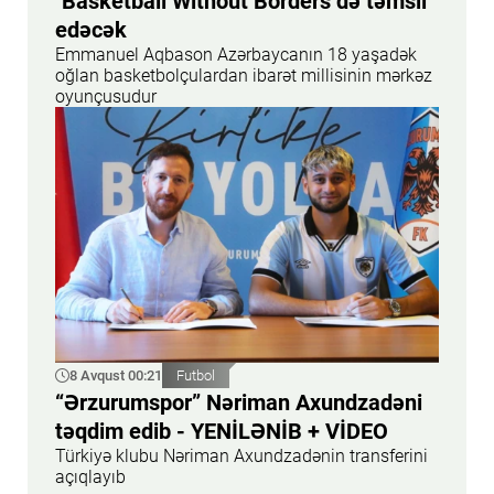
"Basketball Without Borders"də təmsil
edəcək
Emmanuel Aqbason Azərbaycanın 18 yaşadək
oğlan basketbolçulardan ibarət millisinin mərkəz
oyunçusudur
8 Avqust 00:21
Futbol
“Ərzurumspor” Nəriman Axundzadəni
təqdim edib - YENİLƏNİB + VİDEO
Türkiyə klubu Nəriman Axundzadənin transferini
açıqlayıb