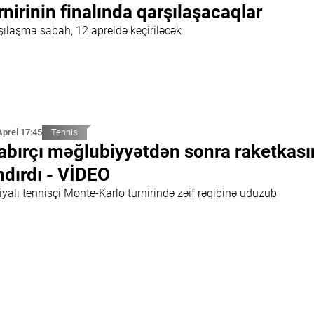
rnirinin finalında qarşılaşacaqlar
şılaşma sabah, 12 apreldə keçiriləcək
Aprel 17:45
Tennis
abırçı məğlubiyyətdən sonra raketkası
ndırdı - VİDEO
yalı tennisçi Monte-Karlo turnirində zəif rəqibinə uduzub