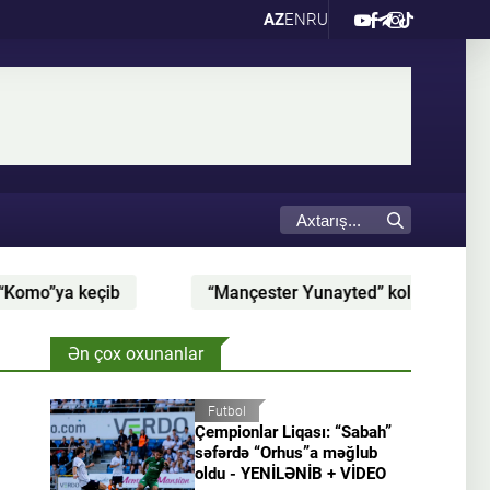
AZ
EN
RU
 keçib
“Mançester Yunayted” kolumbiyalı yarımmüdaf
Ən çox oxunanlar
Futbol
Çempionlar Liqası: “Sabah”
səfərdə “Orhus”a məğlub
oldu - YENİLƏNİB + VİDEO