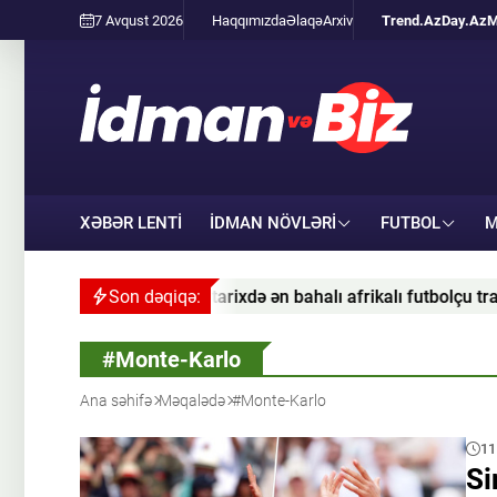
7 Avqust 2026
Haqqımızda
Əlaqə
Arxiv
Trend.Az
Day.Az
M
XƏBƏR LENTİ
İDMAN NÖVLƏRI
FUTBOL
M
 “Real”a keçidi tarixdə ən bahalı afrikalı futbolçu transferidir
Son dəqiqə:
#Monte-Karlo
Ana səhifə
Məqalədə
#Monte-Karlo
11
Si