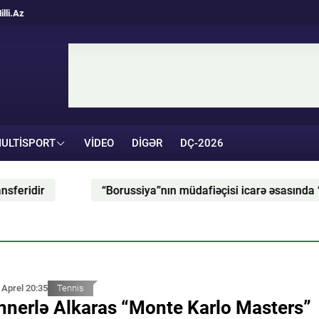
illi.Az
ULTISPORT
VIDEO
DIGƏR
DÇ-2026
“Borussiya”nın müdafiəçisi icarə əsasında “Komo”ya
 Aprel 20:35
Tennis
nnerlə Alkaras “Monte Karlo Masters”