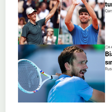
tu
Qar
8 
Bi
sı
Rusi