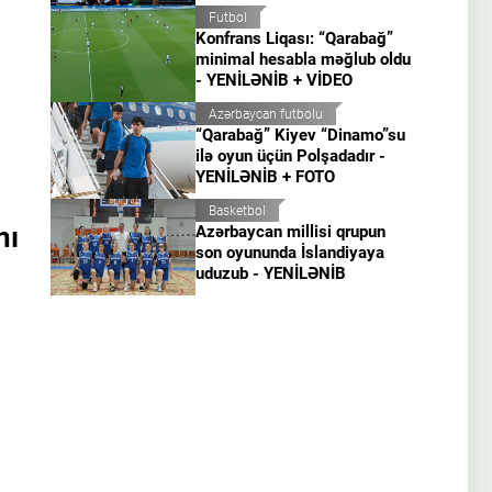
Futbol
Konfrans Liqası: “Qarabağ”
minimal hesabla məğlub oldu
- YENİLƏNİB + VİDEO
Azərbaycan futbolu
“Qarabağ” Kiyev “Dinamo”su
ilə oyun üçün Polşadadır -
YENİLƏNİB + FOTO
Basketbol
nı
Azərbaycan millisi qrupun
son oyununda İslandiyaya
uduzub - YENİLƏNİB