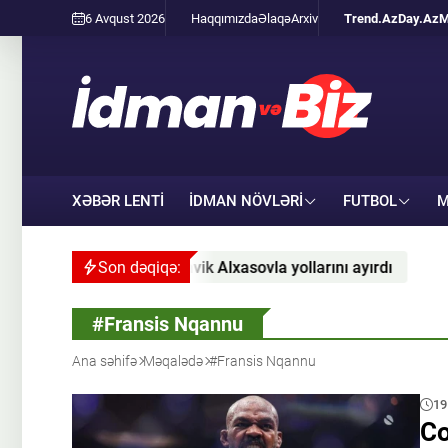
6 Avqust 2026
Haqqımızda
Əlaqə
Arxiv
Trend.Az
Day.Az
M
XƏBƏR LENTİ
İDMAN NÖVLƏRI
FUTBOL
M
axçıvan” Slavik Alxasovla yollarını ayırdı
Son dəqiqə:
“Məşqçimlə
#Fransis Nqannu
Ana səhifə
Məqalədə
#Fransis Nqannu
19
Co