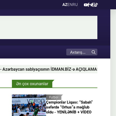
AZ
EN
RU
n sablyaçısının İDMAN.BİZ-ə AÇIQLAMASI
Mingəçevird
Ən çox oxunanlar
Futbol
Çempionlar Liqası: “Sabah”
səfərdə “Orhus”a məğlub
oldu - YENİLƏNİB + VİDEO