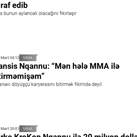
iraf edib
 bunun əyləncəli olacağını fikirləşir
 Mart 04:12
MMA
ansis Nqannu: “Mən hələ MMA ilə
tirməmişəm”
nəvi döyüşçü karyerasını bitirmək fikrində deyil
 Mart 20:01
MMA