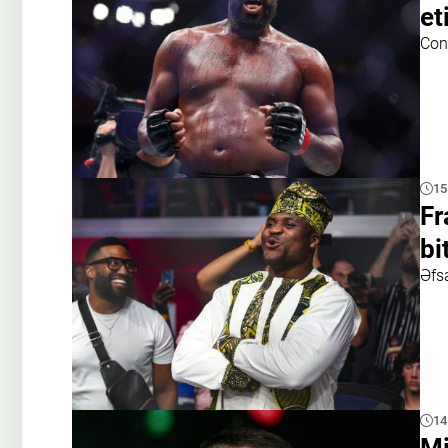
et
Cons
15
Fr
bi
Əfsa
14