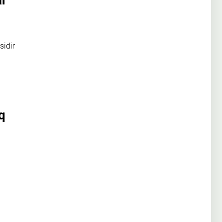
ar
sidir
q