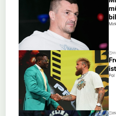
Mi
mü
bi
Mir
11
Fr
is
Pol
25