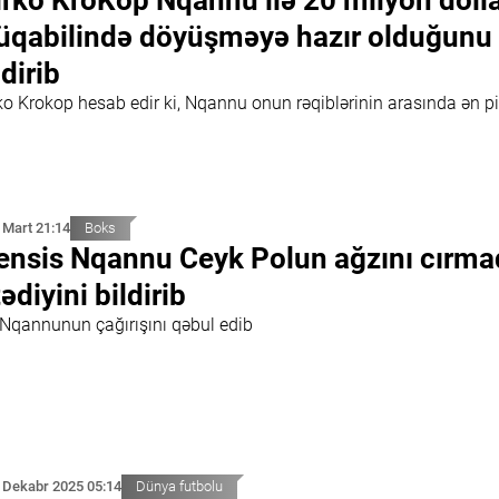
rko KroKop Nqannu ilə 20 milyon doll
qabilində döyüşməyə hazır olduğunu
ldirib
ko Krokop hesab edir ki, Nqannu onun rəqiblərinin arasında ən pi
 Mart 21:14
Boks
ensis Nqannu Ceyk Polun ağzını cırma
tədiyini bildirib
 Nqannunun çağırışını qəbul edib
 Dekabr 2025 05:14
Dünya futbolu