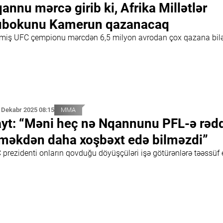
annu mərcə girib ki, Afrika Millətlər
ubokunu Kamerun qazanacaq
miş UFC çempionu mərcdən 6,5 milyon avrodan çox qazana bil
 Dekabr 2025 08:15
MMA
yt: “Məni heç nə Nqannunu PFL-ə rəd
məkdən daha xoşbəxt edə bilməzdi”
 prezidenti onların qovduğu döyüşçüləri işə götürənlərə təəssüf 