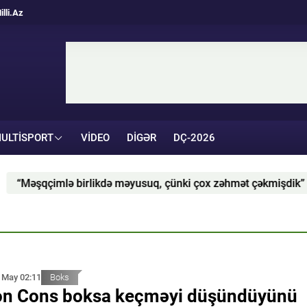
illi.Az
ULTISPORT
VIDEO
DIGƏR
DÇ-2026
 birlikdə məyusuq, çünki çox zəhmət çəkmişdik” - Azərbayca
 May 02:11
Boks
n Cons boksa keçməyi düşündüyünü