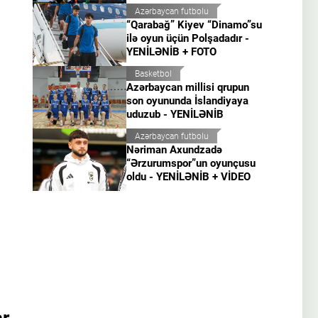
Azərbaycan futbolu
“Qarabağ” Kiyev “Dinamo”su
ilə oyun üçün Polşadadır -
YENİLƏNİB + FOTO
Basketbol
Azərbaycan millisi qrupun
son oyununda İslandiyaya
uduzub - YENİLƏNİB
Azərbaycan futbolu
Nəriman Axundzadə
“Ərzurumspor”un oyunçusu
oldu - YENİLƏNİB + VİDEO