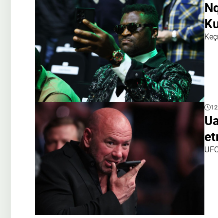
Nq
K
Keç
12
Ua
et
UFC