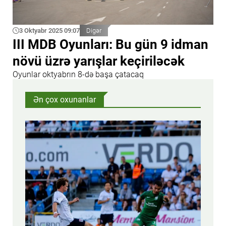
3 Oktyabr 2025 09:07
Digər
III MDB Oyunları: Bu gün 9 idman
növü üzrə yarışlar keçiriləcək
Oyunlar oktyabrın 8-də başa çatacaq
Ən çox oxunanlar