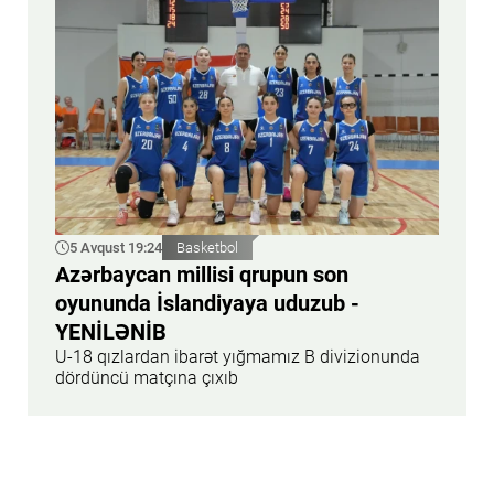
5 Avqust 19:24
Basketbol
Azərbaycan millisi qrupun son
oyununda İslandiyaya uduzub -
YENİLƏNİB
U-18 qızlardan ibarət yığmamız B divizionunda
dördüncü matçına çıxıb