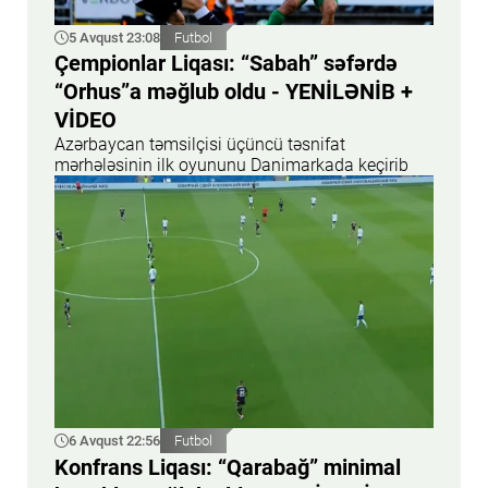
5 Avqust 23:08
Futbol
Çempionlar Liqası: “Sabah” səfərdə
“Orhus”a məğlub oldu - YENİLƏNİB +
VİDEO
Azərbaycan təmsilçisi üçüncü təsnifat
mərhələsinin ilk oyununu Danimarkada keçirib
6 Avqust 22:56
Futbol
Konfrans Liqası: “Qarabağ” minimal