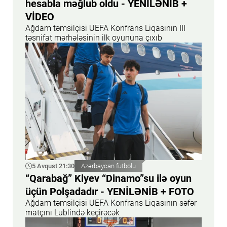
hesabla məğlub oldu - YENİLƏNİB +
VİDEO
Ağdam təmsilçisi UEFA Konfrans Liqasının III
təsnifat mərhələsinin ilk oyununa çıxıb
5 Avqust 21:30
Azərbaycan futbolu
“Qarabağ” Kiyev “Dinamo”su ilə oyun
üçün Polşadadır - YENİLƏNİB + FOTO
Ağdam təmsilçisi UEFA Konfrans Liqasının səfər
matçını Lublində keçirəcək