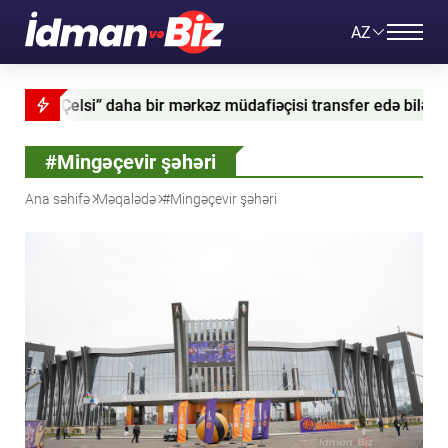
AZ
“Çelsi” daha bir mərkəz müdafiəçisi transfer edə bilər
#Mingəçevir şəhəri
Ana səhifə
Məqalədə
#Mingəçevir şəhəri