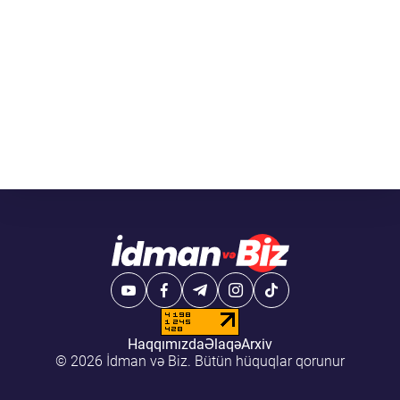
Haqqımızda
Əlaqə
Arxiv
© 2026 İdman və Biz. Bütün hüquqlar qorunur