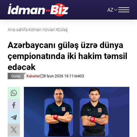
AZ
Ana səhifə
İdman növləri
Güləş
Azərbaycanı güləş üzrə dünya
çempionatında iki hakim təmsil
edəcək
Güləş
Xəbərlər
9 İyun 2026 16:11
403