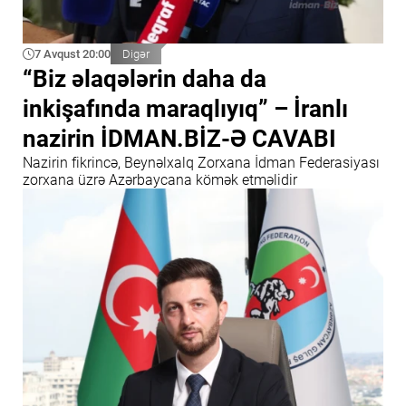
7 Avqust 20:00
Digər
“Biz əlaqələrin daha da
inkişafında maraqlıyıq” – İranlı
nazirin İDMAN.BİZ-Ə CAVABI
Nazirin fikrincə, Beynəlxalq Zorxana İdman Federasiyası
zorxana üzrə Azərbaycana kömək etməlidir