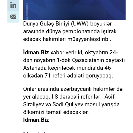
Dünya Güləş Birliyi (UWW) böyüklər
arasında dünya çempionatında iştirak
edəcək hakimləri müəyyənləşdirib .
İdman.Biz
xəbər verir ki, oktyabrın 24-
dən noyabrın 1-dək Qazaxıstanın paytaxtı
Astanada keçiriləcək mundialda 46
ölkədən 71 referi ədaləti qoruyacaq.
Onlar arasında azərbaycanlı hakimlər də
yer alacaq. I-S dərəcəli referilər - Asif
Şirəliyev və Sədi Quliyev məsul yarışda
ölkəmizi təmsil edəcəklər.
İdman.Biz