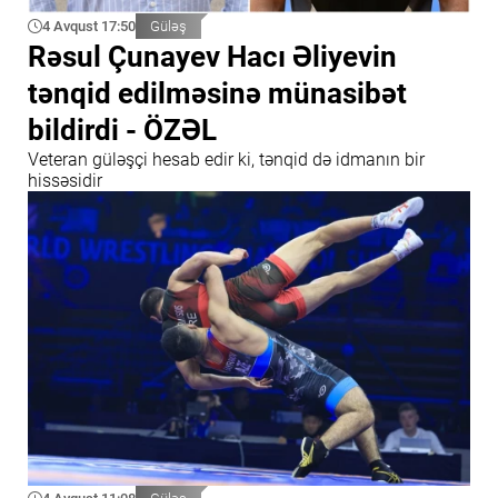
4 Avqust 17:50
Güləş
Rəsul Çunayev Hacı Əliyevin
tənqid edilməsinə münasibət
bildirdi - ÖZƏL
Veteran güləşçi hesab edir ki, tənqid də idmanın bir
hissəsidir