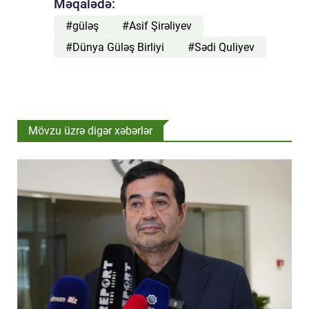
Məqalədə:
#güləş
#Asif Şirəliyev
#Dünya Güləş Birliyi
#Sədi Quliyev
Mövzu üzrə digər xəbərlər