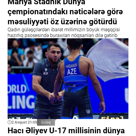
Mariya Stadnik Dünya
çempionatındakı nəticələrə görə
məsuliyyəti öz üzərinə götürdü
Qadın güləşçilərdən ibarət millimizin böyük məşqçisi
hazırlıq psosesində buraxılan nöqsanları dilə gətirib
2 Avqust 21:05
Güləş
Hacı Əliyev U-17 millisinin dünya