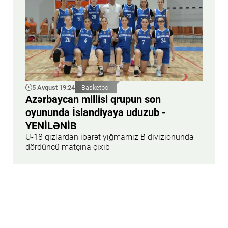
5 Avqust 19:24
Basketbol
Azərbaycan millisi qrupun son
oyununda İslandiyaya uduzub -
YENİLƏNİB
U-18 qızlardan ibarət yığmamız B divizionunda
dördüncü matçına çıxıb