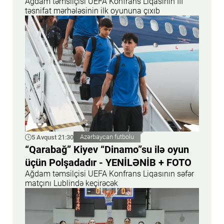
Ağdam təmsilçisi UEFA Konfrans Liqasının III
təsnifat mərhələsinin ilk oyununa çıxıb
5 Avqust 21:30
Azərbaycan futbolu
“Qarabağ” Kiyev “Dinamo”su ilə oyun
üçün Polşadadır - YENİLƏNİB + FOTO
Ağdam təmsilçisi UEFA Konfrans Liqasının səfər
matçını Lublində keçirəcək