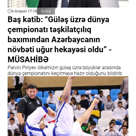
6 Avqust 17:18
Güləş
Baş katib: “Güləş üzrə dünya
çempionatı təşkilatçılıq
baxımından Azərbaycanın
növbəti uğur hekayəsi oldu” -
MÜSAHİBƏ
Pərvin Piriyev ölkəmizin güləş üzrə böyüklər arasında
dünya çempionatını keçirməyə hazır olduğunu bildirib