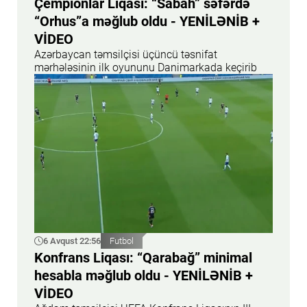
Çempionlar Liqası: “Sabah” səfərdə
“Orhus”a məğlub oldu - YENİLƏNİB +
VİDEO
Azərbaycan təmsilçisi üçüncü təsnifat
mərhələsinin ilk oyununu Danimarkada keçirib
6 Avqust 22:56
Futbol
Konfrans Liqası: “Qarabağ” minimal
hesabla məğlub oldu - YENİLƏNİB +
VİDEO