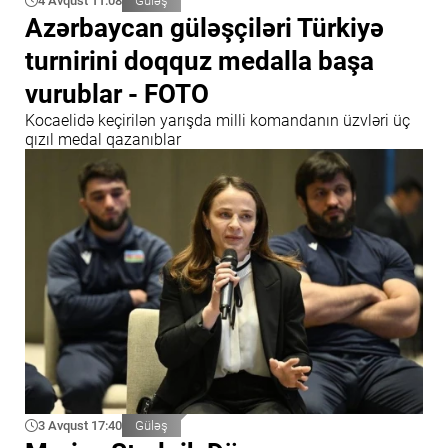
4 Avqust 11:08
Güləş
Azərbaycan güləşçiləri Türkiyə
turnirini doqquz medalla başa
vurublar - FOTO
Kocaelidə keçirilən yarışda milli komandanın üzvləri üç
qızıl medal qazanıblar
3 Avqust 17:40
Güləş