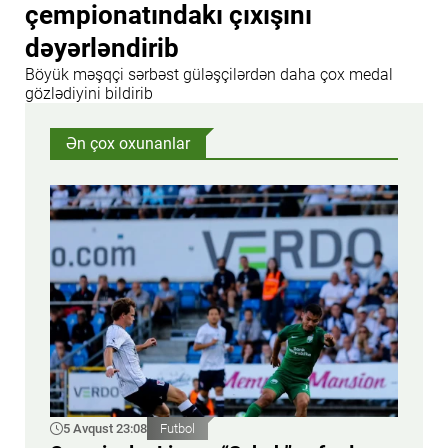
çempionatındakı çıxışını
dəyərləndirib
Böyük məşqçi sərbəst güləşçilərdən daha çox medal
gözlədiyini bildirib
Ən çox oxunanlar
5 Avqust 23:08
Futbol