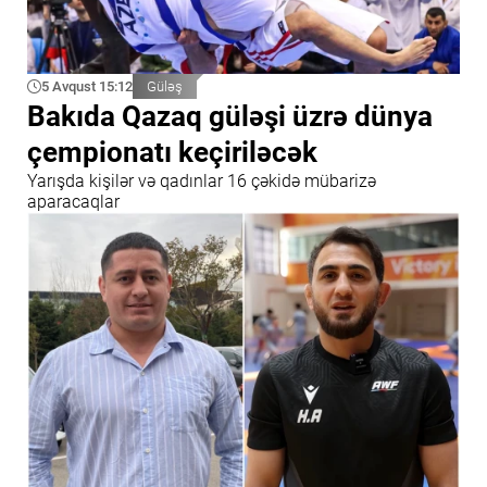
5 Avqust 15:12
Güləş
Bakıda Qazaq güləşi üzrə dünya
çempionatı keçiriləcək
Yarışda kişilər və qadınlar 16 çəkidə mübarizə
aparacaqlar