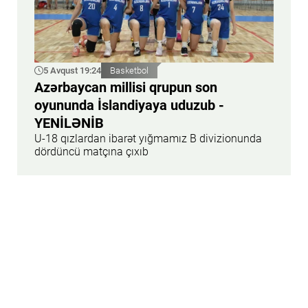
5 Avqust 19:24
Basketbol
Azərbaycan millisi qrupun son
oyununda İslandiyaya uduzub -
YENİLƏNİB
U-18 qızlardan ibarət yığmamız B divizionunda
dördüncü matçına çıxıb