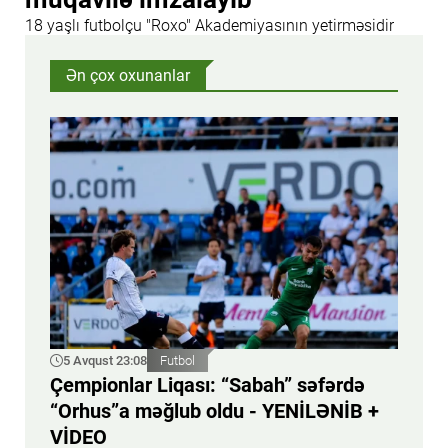
18 yaşlı futbolçu "Roxo" Akademiyasının yetirməsidir
Ən çox oxunanlar
5 Avqust 23:08
Futbol
Çempionlar Liqası: “Sabah” səfərdə
“Orhus”a məğlub oldu - YENİLƏNİB +
VİDEO