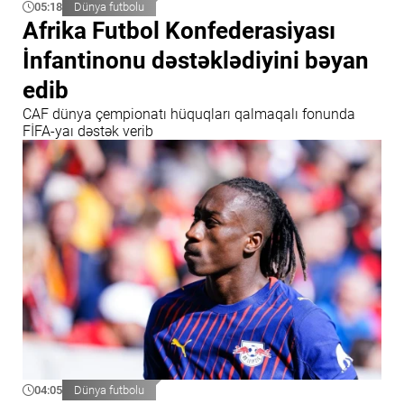
05:18
Dünya futbolu
Afrika Futbol Konfederasiyası
İnfantinonu dəstəklədiyini bəyan
edib
CAF dünya çempionatı hüquqları qalmaqalı fonunda
FİFA-yaı dəstək verib
04:05
Dünya futbolu