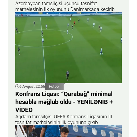
Azərbaycan təmsilçisi üçüncü təsnifat
mərhələsinin ilk oyununu Danimarkada keçirib
6 Avqust 22:56
Futbol
Konfrans Liqası: “Qarabağ” minimal
hesabla məğlub oldu - YENİLƏNİB +
VİDEO
Ağdam təmsilçisi UEFA Konfrans Liqasının III
təsnifat mərhələsinin ilk oyununa çıxıb