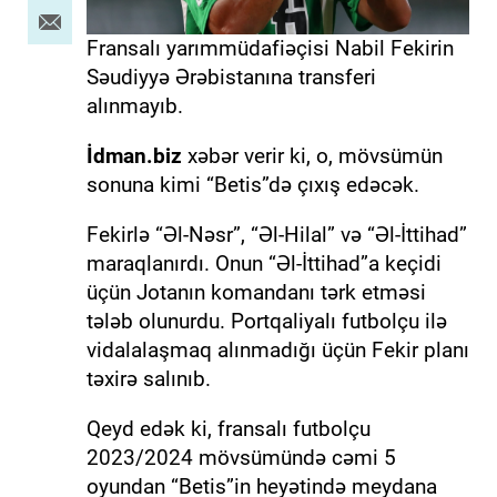
Fransalı yarımmüdafiəçisi Nabil Fekirin
Səudiyyə Ərəbistanına transferi
alınmayıb.
İdman.biz
xəbər verir ki, o, mövsümün
sonuna kimi “Betis”də çıxış edəcək.
Fekirlə “Əl-Nəsr”, “Əl-Hilal” və “Əl-İttihad”
maraqlanırdı. Onun “Əl-İttihad”a keçidi
üçün Jotanın komandanı tərk etməsi
tələb olunurdu. Portqaliyalı futbolçu ilə
vidalalaşmaq alınmadığı üçün Fekir planı
təxirə salınıb.
Qeyd edək ki, fransalı futbolçu
2023/2024 mövsümündə cəmi 5
oyundan “Betis”in heyətində meydana