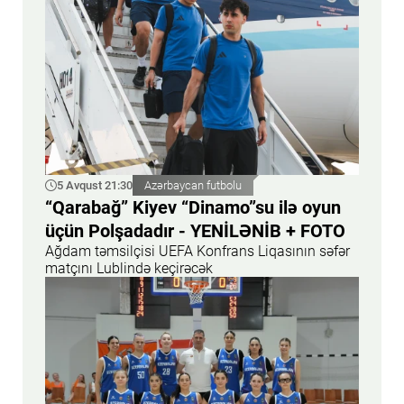
5 Avqust 21:30
Azərbaycan futbolu
“Qarabağ” Kiyev “Dinamo”su ilə oyun
üçün Polşadadır - YENİLƏNİB + FOTO
Ağdam təmsilçisi UEFA Konfrans Liqasının səfər
matçını Lublində keçirəcək