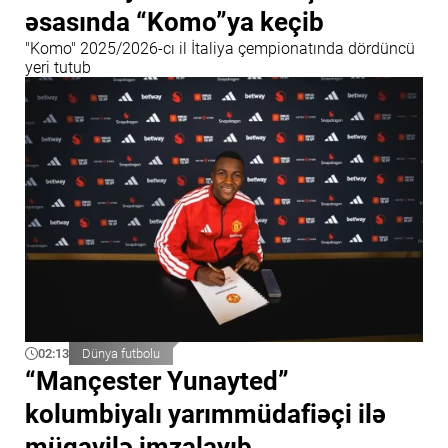
əsasında “Komo”ya keçib
"Komo" 2025/2026-cı il İtaliya çempionatında dördüncü
yeri tutub
02:13
Dünya futbolu
“Mançester Yunayted”
kolumbiyalı yarımmüdafiəçi ilə
müqavilə imzalayıb