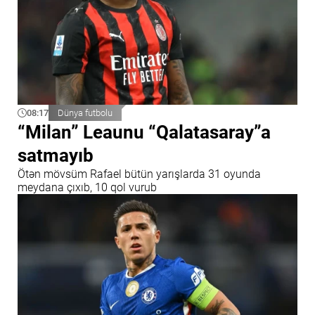
08:17
Dünya futbolu
“Milan” Leaunu “Qalatasaray”a
satmayıb
Ötən mövsüm Rafael bütün yarışlarda 31 oyunda
meydana çıxıb, 10 qol vurub