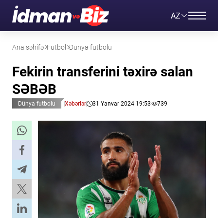
AZ
Ana səhifə
Futbol
Dünya futbolu
Fekirin transferini təxirə salan
SƏBƏB
Dünya futbolu
Xəbərlər
31 Yanvar 2024 19:53
739