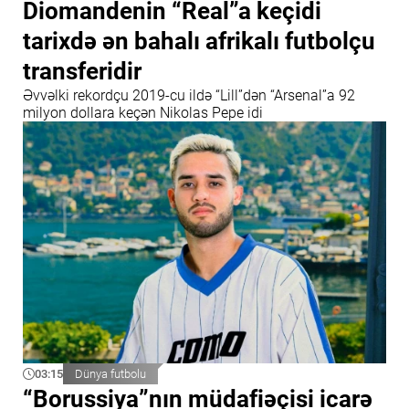
Diomandenin “Real”a keçidi
tarixdə ən bahalı afrikalı futbolçu
transferidir
Əvvəlki rekordçu 2019-cu ildə “Lill”dən “Arsenal”a 92
milyon dollara keçən Nikolas Pepe idi
03:15
Dünya futbolu
“Borussiya”nın müdafiəçisi icarə