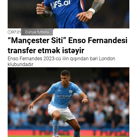
07:21
Dünya futbolu
“Mançester Siti” Enso Fernandesi
transfer etmək istəyir
Enso Fernandes 2023-cü ilin qışından bəri London
klubundadır