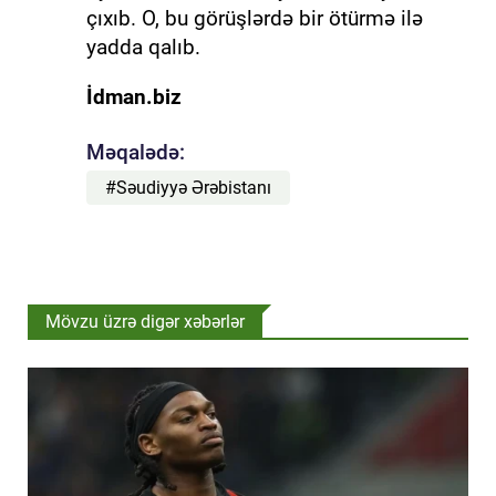
çıxıb. O, bu görüşlərdə bir ötürmə ilə
yadda qalıb.
İdman.biz
Məqalədə:
#Səudiyyə Ərəbistanı
Mövzu üzrə digər xəbərlər