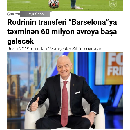
06:20
Dünya futbolu
Rodrinin transferi “Barselona”ya
təxminən 60 milyon avroya başa
gələcək
Rodri 2019-cu ildən "Mançester Siti"də oynayır