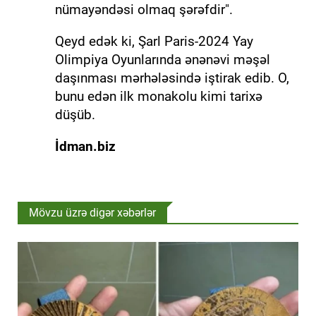
nümayəndəsi olmaq şərəfdir".
Qeyd edək ki, Şarl Paris-2024 Yay
Olimpiya Oyunlarında ənənəvi məşəl
daşınması mərhələsində iştirak edib. O,
bunu edən ilk monakolu kimi tarixə
düşüb.
İdman.biz
Mövzu üzrə digər xəbərlər