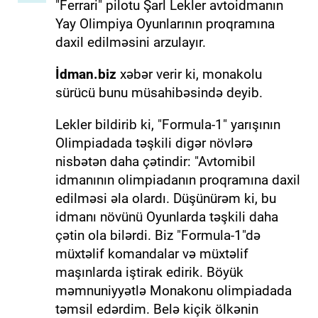
"Ferrari" pilotu Şarl Lekler avtoidmanın
Yay Olimpiya Oyunlarının proqramına
daxil edilməsini arzulayır.
İdman.biz
xəbər verir ki, monakolu
sürücü bunu müsahibəsində deyib.
Lekler bildirib ki, "Formula-1" yarışının
Olimpiadada təşkili digər növlərə
nisbətən daha çətindir: "Avtomibil
idmanının olimpiadanın proqramına daxil
edilməsi əla olardı. Düşünürəm ki, bu
idmanı növünü Oyunlarda təşkili daha
çətin ola bilərdi. Biz "Formula-1"də
müxtəlif komandalar və müxtəlif
maşınlarda iştirak edirik. Böyük
məmnuniyyətlə Monakonu olimpiadada
təmsil edərdim. Belə kiçik ölkənin