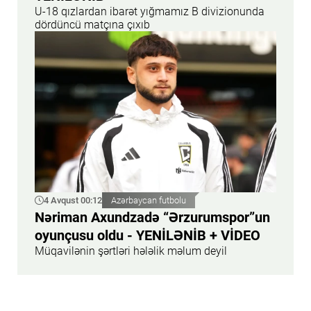
U-18 qızlardan ibarət yığmamız B divizionunda
dördüncü matçına çıxıb
4 Avqust 00:12
Azərbaycan futbolu
Nəriman Axundzadə “Ərzurumspor”un
oyunçusu oldu - YENİLƏNİB + VİDEO
Müqavilənin şərtləri hələlik məlum deyil