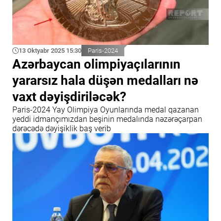
13 Oktyabr 2025 15:30
Paris-2024
Azərbaycan olimpiyaçılarının
yararsız hala düşən medalları nə
vaxt dəyişdiriləcək?
Paris-2024 Yay Olimpiya Oyunlarında medal qazanan
yeddi idmançımızdan beşinin medalında nəzərəçarpan
dərəcədə dəyişiklik baş verib