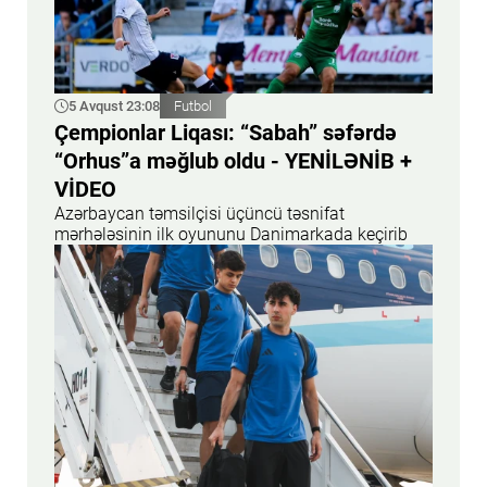
5 Avqust 23:08
Futbol
Çempionlar Liqası: “Sabah” səfərdə
“Orhus”a məğlub oldu - YENİLƏNİB +
VİDEO
Azərbaycan təmsilçisi üçüncü təsnifat
mərhələsinin ilk oyununu Danimarkada keçirib