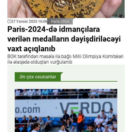
27 Yanvar 2025 16:06
Paris-2024
Paris-2024-də idmançılara
verilən medalların dəyişdiriləcəyi
vaxt açıqlanıb
BOK tərəfindən məsələ ilə bağlı Milli Olimpiya Komitələri
ilə əlaqədə olduqları vurğulanıb
Ən çox oxunanlar