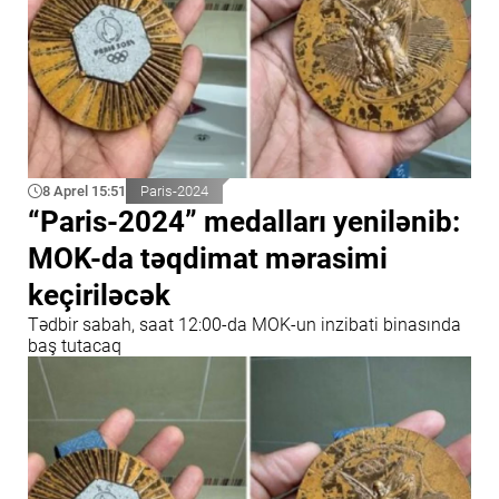
8 Aprel 15:51
Paris-2024
“Paris-2024” medalları yenilənib:
MOK-da təqdimat mərasimi
keçiriləcək
Tədbir sabah, saat 12:00-da MOK-un inzibati binasında
baş tutacaq