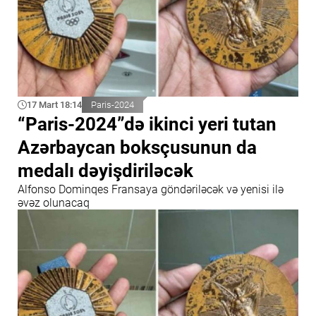
17 Mart 18:14
Paris-2024
“Paris-2024”də ikinci yeri tutan
Azərbaycan boksçusunun da
medalı dəyişdiriləcək
Alfonso Dominqes Fransaya göndəriləcək və yenisi ilə
əvəz olunacaq