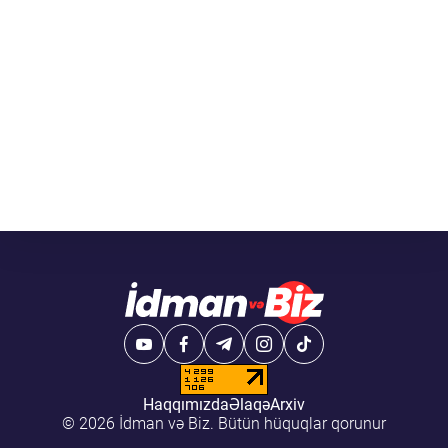
Haqqımızda
Əlaqə
Arxiv
© 2026 İdman və Biz. Bütün hüquqlar qorunur