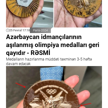
25 Fevral 17:18
Paris-2024
Azərbaycan idmançılarının
aşılanmış olimpiya medalları geri
qayıdır - RƏSMİ
Medalların hazırlanma müddəti təxminən 3-5 həftə
davam edəcək