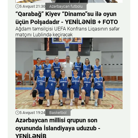
5 Avqust 21:30
Azərbaycan futbolu
“Qarabağ” Kiyev “Dinamo”su ilə oyun
üçün Polşadadır - YENİLƏNİB + FOTO
Ağdam təmsilçisi UEFA Konfrans Liqasının səfər
matçını Lublində keçirəcək
5 Avqust 19:24
Basketbol
Azərbaycan millisi qrupun son
oyununda İslandiyaya uduzub -
YENİLƏNİB