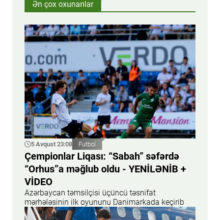
Ən çox oxunanlar
5 Avqust 23:08
Futbol
Çempionlar Liqası: “Sabah” səfərdə
“Orhus”a məğlub oldu - YENİLƏNİB +
VİDEO
Azərbaycan təmsilçisi üçüncü təsnifat
mərhələsinin ilk oyununu Danimarkada keçirib