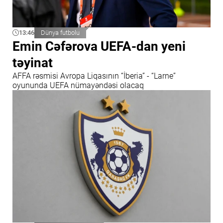
13:46
Dünya futbolu
Emin Cəfərova UEFA-dan yeni
təyinat
AFFA rəsmisi Avropa Liqasının “İberia” - “Larne”
oyununda UEFA nümayəndəsi olacaq