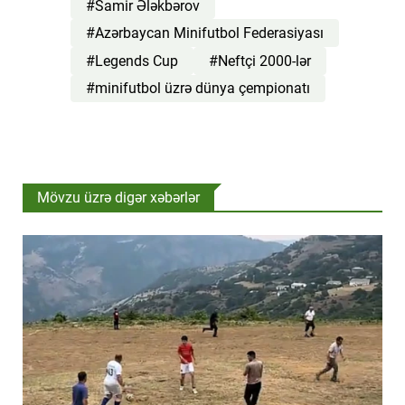
#Samir Ələkbərov
#Azərbaycan Minifutbol Federasiyası
#Legends Cup
#Neftçi 2000-lər
#minifutbol üzrə dünya çempionatı
Mövzu üzrə digər xəbərlər