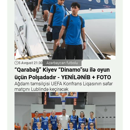
5 Avqust 21:30
Azərbaycan futbolu
“Qarabağ” Kiyev “Dinamo”su ilə oyun
üçün Polşadadır - YENİLƏNİB + FOTO
Ağdam təmsilçisi UEFA Konfrans Liqasının səfər
matçını Lublində keçirəcək