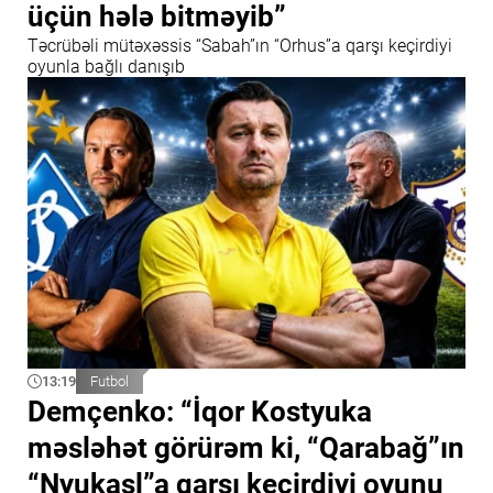
üçün hələ bitməyib”
Təcrübəli mütəxəssis “Sabah”ın “Orhus”a qarşı keçirdiyi
oyunla bağlı danışıb
13:19
Futbol
Demçenko: “İqor Kostyuka
məsləhət görürəm ki, “Qarabağ”ın
“Nyukasl”a qarşı keçirdiyi oyunu