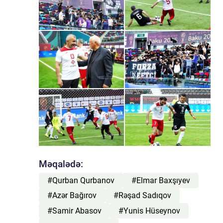
Məqalədə:
#Qurban Qurbanov
#Elmar Baxşıyev
#Azər Bağırov
#Rəşad Sadıqov
#Samir Abasov
#Yunis Hüseynov