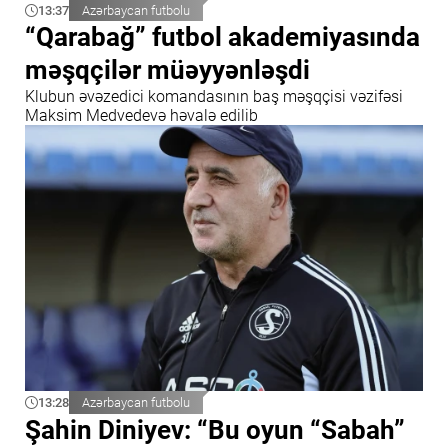
13:37
Azərbaycan futbolu
“Qarabağ” futbol akademiyasında
məşqçilər müəyyənləşdi
Klubun əvəzedici komandasının baş məşqçisi vəzifəsi
Maksim Medvedevə həvalə edilib
13:28
Azərbaycan futbolu
Şahin Diniyev: “Bu oyun “Sabah”