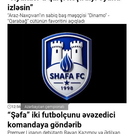
izləsin”
“Araz-Naxçıvan”ın sabiq baş məşqçisi “Dinamo” -
“Qarabağ” cütünün favoritini açıqladı
12:56
Azərbaycan çempionatı
“Şəfa” iki futbolçunu əvəzedici
komandaya göndərib
Premyer Liqanın debütantı Rəvan Kazımov və Ədilxan