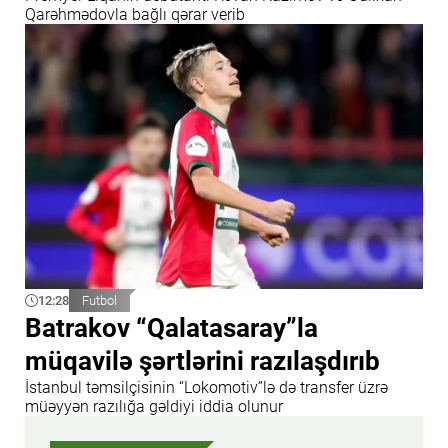
Qarəhmədovla bağlı qərar verib
12:28
Futbol
Batrakov “Qalatasaray”la
müqavilə şərtlərini razılaşdırıb
İstanbul təmsilçisinin “Lokomotiv”lə də transfer üzrə
müəyyən razılığa gəldiyi iddia olunur