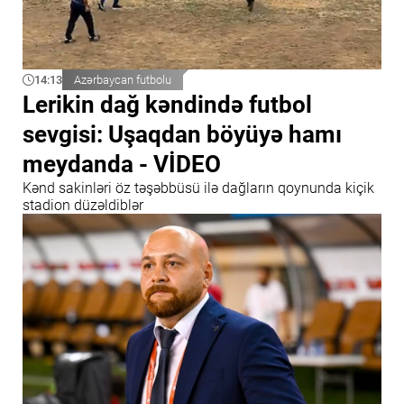
14:13
Azərbaycan futbolu
Lerikin dağ kəndində futbol
sevgisi: Uşaqdan böyüyə hamı
meydanda - VİDEO
Kənd sakinləri öz təşəbbüsü ilə dağların qoynunda kiçik
stadion düzəldiblər