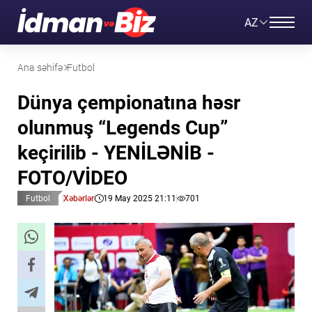
AZ
Ana səhifə
Futbol
Dünya çempionatına həsr
olunmuş “Legends Cup”
keçirilib - YENİLƏNİB -
FOTO/VİDEO
Futbol
Xəbərlər
19 May 2025 21:11
701