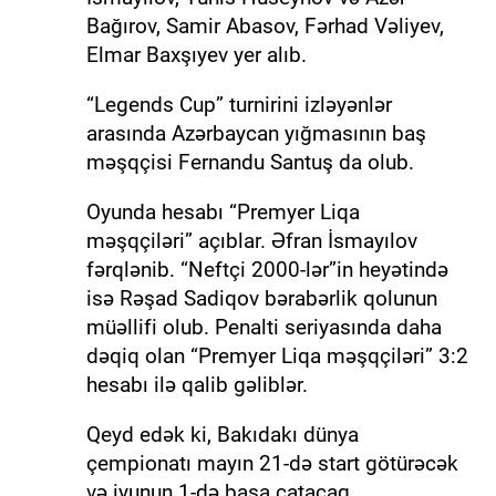
Bağırov, Samir Abasov, Fərhad Vəliyev,
Elmar Baxşıyev yer alıb.
“Legends Cup” turnirini izləyənlər
arasında Azərbaycan yığmasının baş
məşqçisi Fernandu Santuş da olub.
Oyunda hesabı “Premyer Liqa
məşqçiləri” açıblar. Əfran İsmayılov
fərqlənib. “Neftçi 2000-lər”in heyətində
isə Rəşad Sadiqov bərabərlik qolunun
müəllifi olub. Penalti seriyasında daha
dəqiq olan “Premyer Liqa məşqçiləri” 3:2
hesabı ilə qalib gəliblər.
Qeyd edək ki, Bakıdakı dünya
çempionatı mayın 21-də start götürəcək
və iyunun 1-də başa çatacaq.