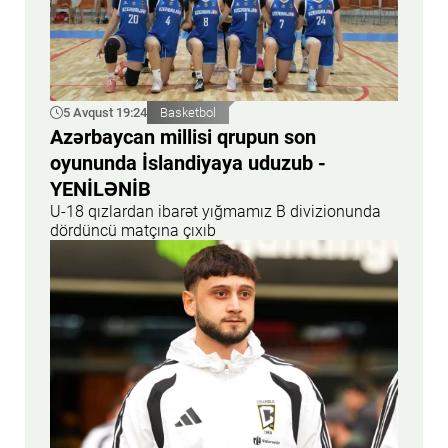
5 Avqust 19:24
Basketbol
Azərbaycan millisi qrupun son
oyununda İslandiyaya uduzub -
YENİLƏNİB
U-18 qızlardan ibarət yığmamız B divizionunda
dördüncü matçına çıxıb