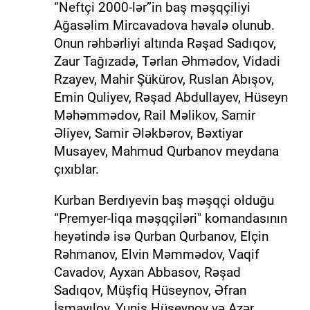
“Neftçi 2000-lər”in baş məşqçiliyi
Ağasəlim Mircavadova həvalə olunub.
Onun rəhbərliyi altında Rəşad Sadıqov,
Zaur Tağızadə, Tərlan Əhmədov, Vidadi
Rzayev, Mahir Şükürov, Ruslan Abışov,
Emin Quliyev, Rəşad Abdullayev, Hüseyn
Məhəmmədov, Rail Məlikov, Samir
Əliyev, Samir Ələkbərov, Bəxtiyar
Musayev, Mahmud Qurbanov meydana
çıxıblar.
Kurban Berdıyevin baş məşqçi olduğu
“Premyer-liqa məşqçiləri" komandasının
heyətində isə Qurban Qurbanov, Elçin
Rəhmanov, Elvin Məmmədov, Vaqif
Cavadov, Ayxan Abbasov, Rəşad
Sadıqov, Müşfiq Hüseynov, Əfran
İsmayılov, Yunis Hüseynov və Azər