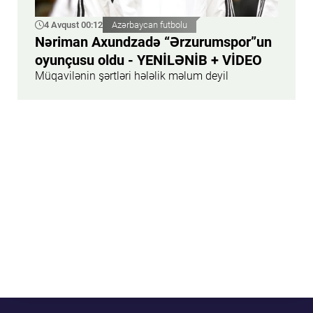
4 Avqust 00:12
Azərbaycan futbolu
Nəriman Axundzadə “Ərzurumspor”un
oyunçusu oldu - YENİLƏNİB + VİDEO
Müqavilənin şərtləri hələlik məlum deyil