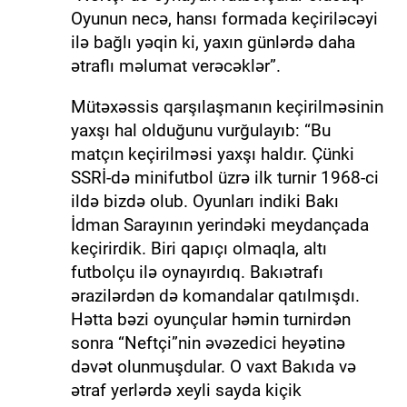
Oyunun necə, hansı formada keçiriləcəyi
ilə bağlı yəqin ki, yaxın günlərdə daha
ətraflı məlumat verəcəklər”.
Mütəxəssis qarşılaşmanın keçirilməsinin
yaxşı hal olduğunu vurğulayıb: “Bu
matçın keçirilməsi yaxşı haldır. Çünki
SSRİ-də minifutbol üzrə ilk turnir 1968-ci
ildə bizdə olub. Oyunları indiki Bakı
İdman Sarayının yerindəki meydançada
keçirirdik. Biri qapıçı olmaqla, altı
futbolçu ilə oynayırdıq. Bakıətrafı
ərazilərdən də komandalar qatılmışdı.
Hətta bəzi oyunçular həmin turnirdən
sonra “Neftçi”nin əvəzedici heyətinə
dəvət olunmuşdular. O vaxt Bakıda və
ətraf yerlərdə xeyli sayda kiçik