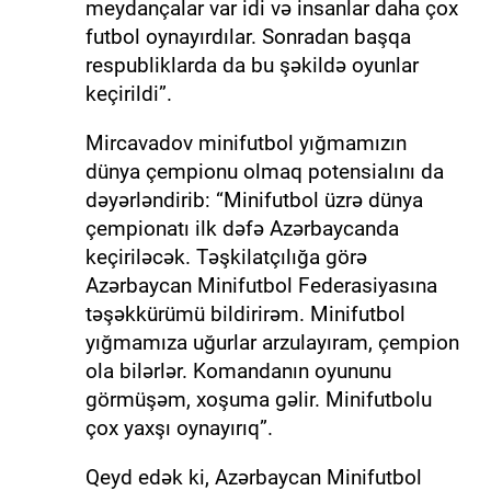
meydançalar var idi və insanlar daha çox
futbol oynayırdılar. Sonradan başqa
respubliklarda da bu şəkildə oyunlar
keçirildi”.
Mircavadov minifutbol yığmamızın
dünya çempionu olmaq potensialını da
dəyərləndirib: “Minifutbol üzrə dünya
çempionatı ilk dəfə Azərbaycanda
keçiriləcək. Təşkilatçılığa görə
Azərbaycan Minifutbol Federasiyasına
təşəkkürümü bildirirəm. Minifutbol
yığmamıza uğurlar arzulayıram, çempion
ola bilərlər. Komandanın oyununu
görmüşəm, xoşuma gəlir. Minifutbolu
çox yaxşı oynayırıq”.
Qeyd edək ki, Azərbaycan Minifutbol