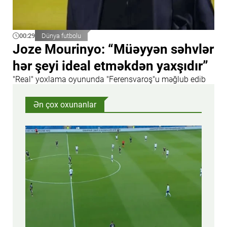
00:29
Dünya futbolu
Joze Mourinyo: “Müəyyən səhvlər
hər şeyi ideal etməkdən yaxşıdır”
"Real" yoxlama oyununda "Ferensvaroş"u məğlub edib
Ən çox oxunanlar