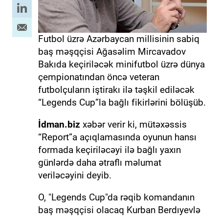
Futbol üzrə Azərbaycan millisinin sabiq
baş məşqçisi Ağasəlim Mircavadov
Bakıda keçiriləcək minifutbol üzrə dünya
çempionatından öncə veteran
futbolçuların iştirakı ilə təşkil ediləcək
“Legends Cup”la bağlı fikirlərini bölüşüb.
İdman.biz
xəbər verir ki, mütəxəssis
“Report”a açıqlamasında oyunun hansı
formada keçiriləcəyi ilə bağlı yaxın
günlərdə daha ətraflı məlumat
veriləcəyini deyib.
O, "Legends Cup"da rəqib komandanın
baş məşqçisi olacaq Kurban Berdıyevlə