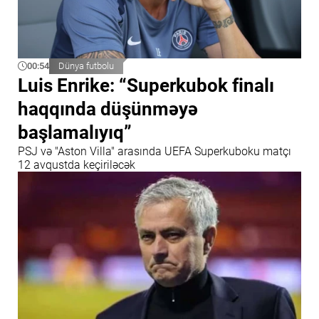
00:54
Dünya futbolu
Luis Enrike: “Superkubok finalı
haqqında düşünməyə
başlamalıyıq”
PSJ və "Aston Villa" arasında UEFA Superkuboku matçı
12 avqustda keçiriləcək