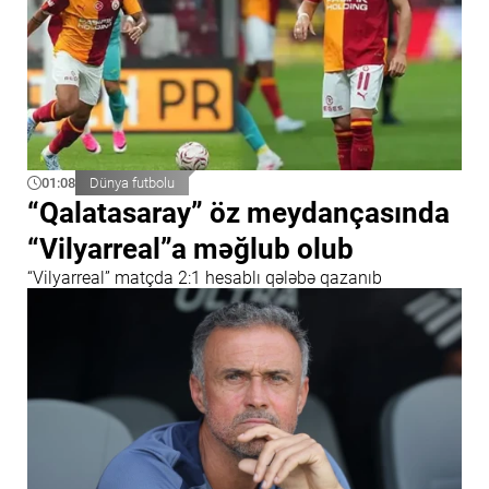
01:08
Dünya futbolu
“Qalatasaray” öz meydançasında
“Vilyarreal”a məğlub olub
“Vilyarreal” matçda 2:1 hesablı qələbə qazanıb