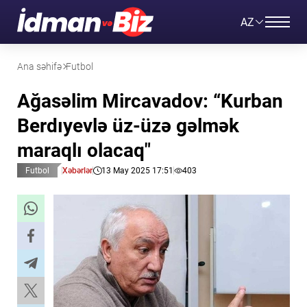
AZ
Ana səhifə
Futbol
Ağasəlim Mircavadov: “Kurban
Berdıyevlə üz-üzə gəlmək
maraqlı olacaq"
Futbol
Xəbərlər
13 May 2025 17:51
403