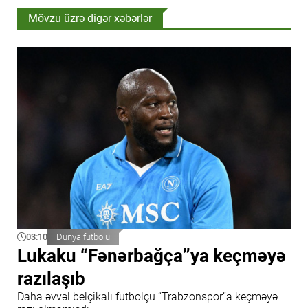
Mövzu üzrə digər xəbərlər
03:10
Dünya futbolu
Lukaku “Fənərbağça”ya keçməyə
razılaşıb
Daha əvvəl belçikalı futbolçu “Trabzonspor”a keçməyə