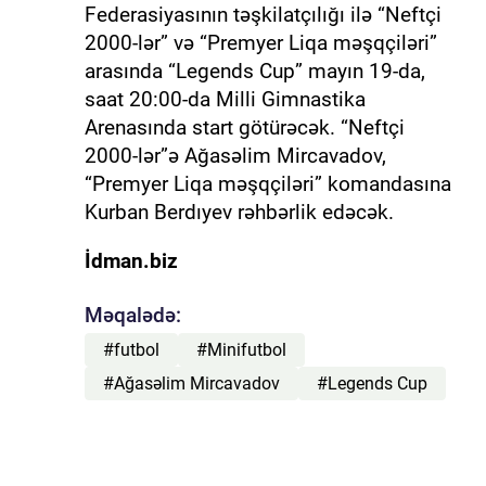
Federasiyasının təşkilatçılığı ilə “Neftçi
2000-lər” və “Premyer Liqa məşqçiləri”
arasında “Legends Cup” mayın 19-da,
saat 20:00-da Milli Gimnastika
Arenasında start götürəcək. “Neftçi
2000-lər”ə Ağasəlim Mircavadov,
“Premyer Liqa məşqçiləri” komandasına
Kurban Berdıyev rəhbərlik edəcək.
İdman.biz
Məqalədə:
#futbol
#Minifutbol
#Ağasəlim Mircavadov
#Legends Cup