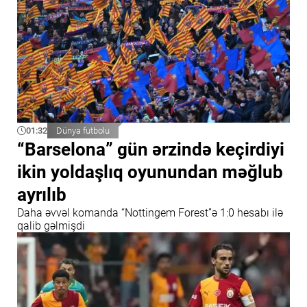
01:32
Dünya futbolu
“Barselona” gün ərzində keçirdiyi
ikin yoldaşlıq oyunundan məğlub
ayrılıb
Daha əvvəl komanda “Nottingem Forest”ə 1:0 hesabı ilə
qalib gəlmişdi