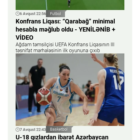
6 Avqust 22:56
Futbol
Konfrans Liqası: “Qarabağ” minimal
hesabla məğlub oldu - YENİLƏNİB +
VİDEO
Ağdam təmsilçisi UEFA Konfrans Liqasının III
təsnifat mərhələsinin ilk oyununa çıxıb
7 Avqust 22:43
Basketbol
U-18 qızlardan ibarət Azərbaycan