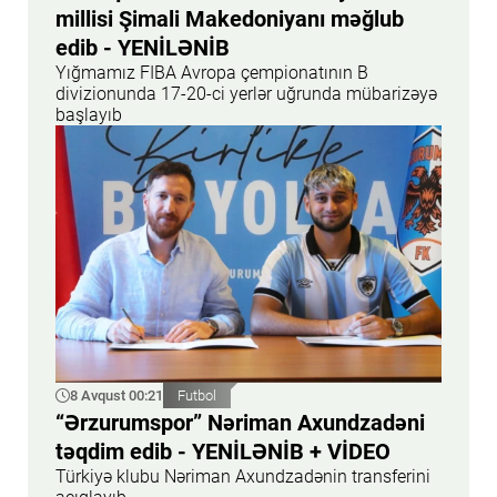
millisi Şimali Makedoniyanı məğlub
edib - YENİLƏNİB
Yığmamız FIBA Avropa çempionatının B
divizionunda 17-20-ci yerlər uğrunda mübarizəyə
başlayıb
8 Avqust 00:21
Futbol
“Ərzurumspor” Nəriman Axundzadəni
təqdim edib - YENİLƏNİB + VİDEO
Türkiyə klubu Nəriman Axundzadənin transferini