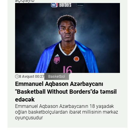
açıqlayıb
8 Avqust 00:27
Basketbol
Emmanuel Aqbason Azərbaycanı
"Basketball Without Borders"də təmsil
edəcək
Emmanuel Aqbason Azərbaycanın 18 yaşadək
oğlan basketbolçulardan ibarət millisinin mərkəz
oyunçusudur