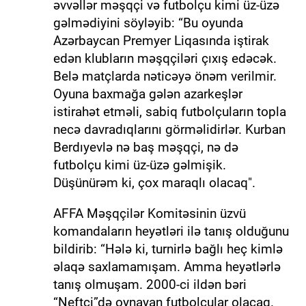
əvvəllər məşqçi və futbolçu kimi üz-üzə
gəlmədiyini söyləyib: “Bu oyunda
Azərbaycan Premyer Liqasında iştirak
edən klubların məşqçiləri çıxış edəcək.
Belə matçlarda nəticəyə önəm verilmir.
Oyuna baxmağa gələn azarkeşlər
istirahət etməli, sabiq futbolçuların topla
necə davradıqlarını görməlidirlər. Kurban
Berdıyevlə nə baş məşqçi, nə də
futbolçu kimi üz-üzə gəlmişik.
Düşünürəm ki, çox maraqlı olacaq".
AFFA Məşqçilər Komitəsinin üzvü
komandaların heyətləri ilə tanış olduğunu
bildirib: “Hələ ki, turnirlə bağlı heç kimlə
əlaqə saxlamamışam. Amma heyətlərlə
tanış olmuşam. 2000-ci ildən bəri
“Neftçi”də oynayan futbolçular olacaq.