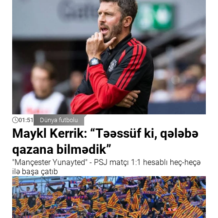
01:51
Dünya futbolu
Maykl Kerrik: “Təəssüf ki, qələbə
qazana bilmədik”
"Mançester Yunayted" - PSJ matçı 1:1 hesablı heç-heçə
ilə başa çatıb