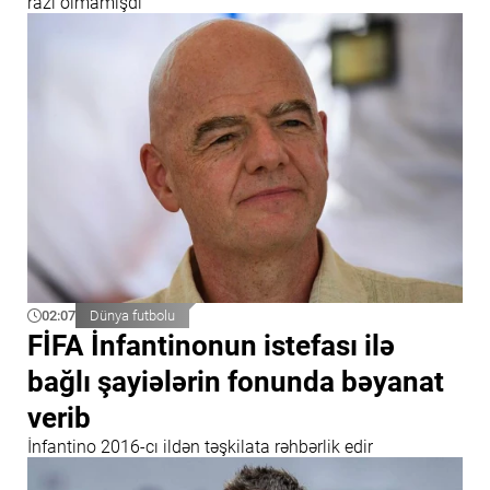
razı olmamışdı
02:07
Dünya futbolu
FİFA İnfantinonun istefası ilə
bağlı şayiələrin fonunda bəyanat
verib
İnfantino 2016-cı ildən təşkilata rəhbərlik edir