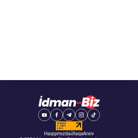
Haqqımızda
Əlaqə
Arxiv