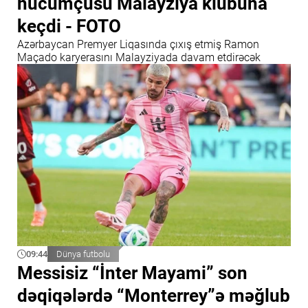
hücumçusu Malayziya klubuna
keçdi - FOTO
Azərbaycan Premyer Liqasında çıxış etmiş Ramon
Maçado karyerasını Malayziyada davam etdirəcək
09:44
Dünya futbolu
Messisiz “İnter Mayami” son
dəqiqələrdə “Monterrey”ə məğlub