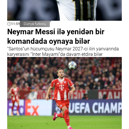
11:59
Dünya futbolu
Neymar Messi ilə yenidən bir
komandada oynaya bilər
“Santos”un hücumçusu Neymar 2027-ci ilin yanvarında
karyerasını “İnter Mayami”də davam etdirə bilər