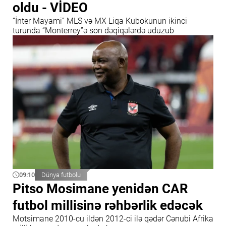
oldu - VİDEO
“İnter Mayami” MLS və MX Liqa Kubokunun ikinci
turunda “Monterrey”ə son dəqiqələrdə uduzub
09:10
Dünya futbolu
Pitso Mosimane yenidən CAR
futbol millisinə rəhbərlik edəcək
Motsimane 2010-cu ildən 2012-ci ilə qədər Cənubi Afrika