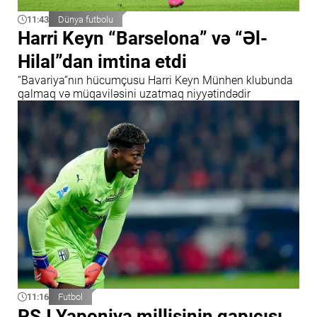
11:43
Dünya futbolu
Harri Keyn “Barselona” və “Əl-
Hilal”dan imtina etdi
“Bavariya”nın hücumçusu Harri Keyn Münhen klubunda
qalmaq və müqaviləsini uzatmaq niyyətindədir
11:16
Futbol
PSJ Yaponiya millisinin qapıçısı