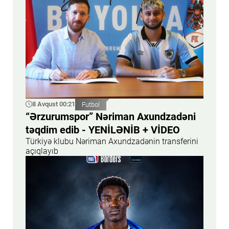
8 Avqust 00:21
Futbol
“Ərzurumspor” Nəriman Axundzadəni
təqdim edib - YENİLƏNİB + VİDEO
Türkiyə klubu Nəriman Axundzadənin transferini
açıqlayıb