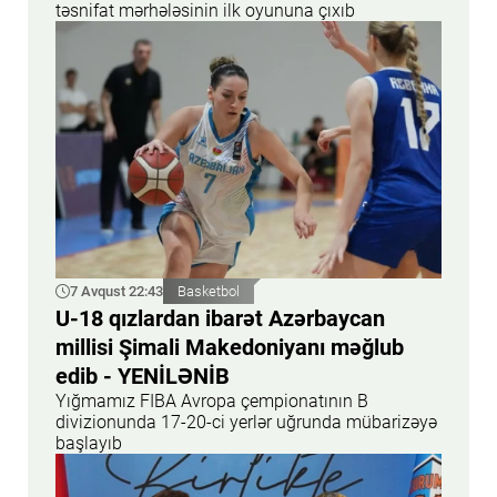
təsnifat mərhələsinin ilk oyununa çıxıb
7 Avqust 22:43
Basketbol
U-18 qızlardan ibarət Azərbaycan
millisi Şimali Makedoniyanı məğlub
edib - YENİLƏNİB
Yığmamız FIBA Avropa çempionatının B
divizionunda 17-20-ci yerlər uğrunda mübarizəyə
başlayıb