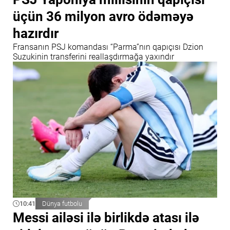
üçün 36 milyon avro ödəməyə
hazırdır
Fransanın PSJ komandası “Parma”nın qapıçısı Dzion
Suzukinin transferini reallaşdırmağa yaxındır
10:41
Dünya futbolu
Messi ailəsi ilə birlikdə atası ilə