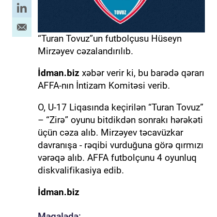
“Turan Tovuz”un futbolçusu Hüseyn
Mirzəyev cəzalandırılıb.
İdman.biz
xəbər verir ki, bu barədə qərarı
AFFA-nın İntizam Komitəsi verib.
O, U-17 Liqasında keçirilən “Turan Tovuz”
– “Zirə” oyunu bitdikdən sonrakı hərəkəti
üçün cəza alıb. Mirzəyev təcavüzkar
davranışa - rəqibi vurduğuna görə qırmızı
vərəqə alıb. AFFA futbolçunu 4 oyunluq
diskvalifikasiya edib.
İdman.biz
Məqalədə: