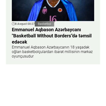
8 Avqust 00:27
Basketbol
Emmanuel Aqbason Azərbaycanı
"Basketball Without Borders"də təmsil
edəcək
Emmanuel Aqbason Azərbaycanın 18 yaşadək
oğlan basketbolçulardan ibarət millisinin mərkəz
oyunçusudur