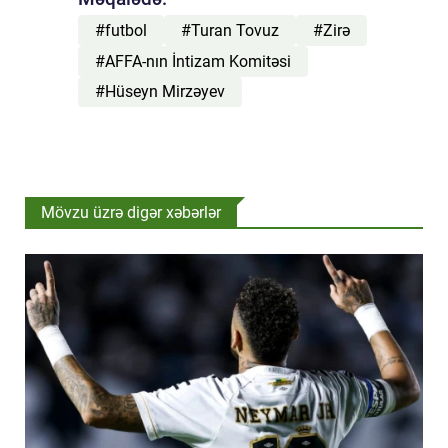
#futbol
#Turan Tovuz
#Zirə
#AFFA-nın İntizam Komitəsi
#Hüseyn Mirzəyev
Mövzu üzrə digər xəbərlər