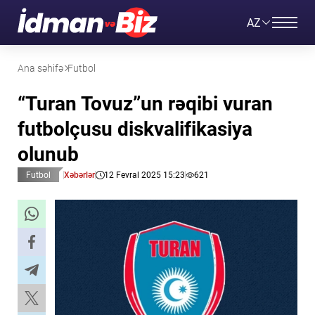
AZ
Ana səhifə
Futbol
“Turan Tovuz”un rəqibi vuran
futbolçusu diskvalifikasiya
olunub
Futbol
Xəbərlər
12 Fevral 2025 15:23
621