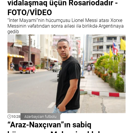
vidalaşmaq üçün Rosariodadır -
FOTO/VİDEO
“İnter Mayami”nin hücumçusu Lionel Messi atası Xorxe
Messinin vəfatından sonra ailəsi ilə birlikdə Argentinaya
gedib
10:28
Azərbaycan futbolu
“Araz-Naxçıvan”ın sabiq