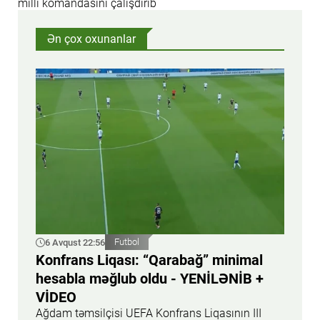
milli komandasını çalışdırıb
Ən çox oxunanlar
6 Avqust 22:56
Futbol
Konfrans Liqası: “Qarabağ” minimal
hesabla məğlub oldu - YENİLƏNİB +
VİDEO
Ağdam təmsilçisi UEFA Konfrans Liqasının III