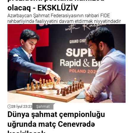
olacaq - EKSKLÜZİV
Azərbaycan Şahmat Federasiyasının rəhbəri FIDE
rəhbərliyində fəaliyyətini davam etdirmək niyyətindədir
28 İyul 23:23
Şahmat
Dünya şahmat çempionluğu
uğrunda matç Cenevrədə