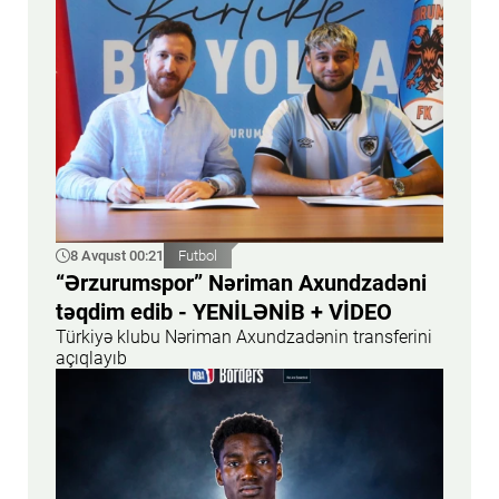
8 Avqust 00:21
Futbol
“Ərzurumspor” Nəriman Axundzadəni
təqdim edib - YENİLƏNİB + VİDEO
Türkiyə klubu Nəriman Axundzadənin transferini
açıqlayıb