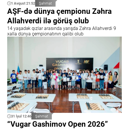
1 Avqust 21:52
Şahmat
AŞF-də dünya çempionu Zəhra
Allahverdi ilə görüş olub
14 yaşadək qızlar arasında yarışda Zəhra Allahverdi 9
xalla dünya çempionatının qalibi olub
31 İyul 12:46
Şahmat
“Vugar Gashimov Open 2026”