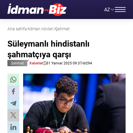
AZ
Ana səhifə
İdman növləri
Şahmat
Süleymanlı hindistanlı
şahmatçıya qarşı
Şahmat
Xəbərlər
31 Yanvar 2025 09:37
294