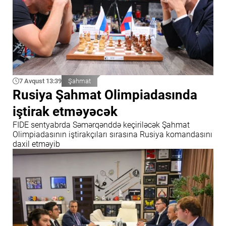
7 Avqust 13:39
Şahmat
Rusiya Şahmat Olimpiadasında
iştirak etməyəcək
FIDE sentyabrda Səmərqənddə keçiriləcək Şahmat
Olimpiadasının iştirakçıları sırasına Rusiya komandasını
daxil etməyib