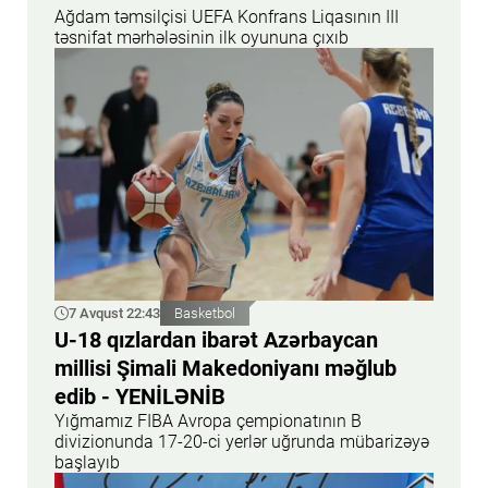
Ağdam təmsilçisi UEFA Konfrans Liqasının III
təsnifat mərhələsinin ilk oyununa çıxıb
7 Avqust 22:43
Basketbol
U-18 qızlardan ibarət Azərbaycan
millisi Şimali Makedoniyanı məğlub
edib - YENİLƏNİB
Yığmamız FIBA Avropa çempionatının B
divizionunda 17-20-ci yerlər uğrunda mübarizəyə
başlayıb