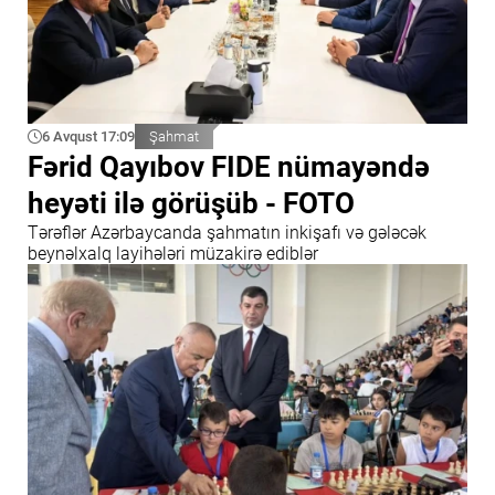
6 Avqust 17:09
Şahmat
Fərid Qayıbov FIDE nümayəndə
heyəti ilə görüşüb - FOTO
Tərəflər Azərbaycanda şahmatın inkişafı və gələcək
beynəlxalq layihələri müzakirə ediblər