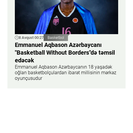
8 Avqust 00:27
Basketbol
Emmanuel Aqbason Azərbaycanı
"Basketball Without Borders"də təmsil
edəcək
Emmanuel Aqbason Azərbaycanın 18 yaşadək
oğlan basketbolçulardan ibarət millisinin mərkəz
oyunçusudur