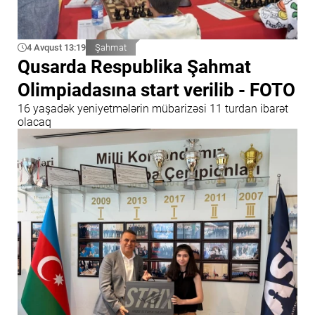
4 Avqust 13:19
Şahmat
Qusarda Respublika Şahmat
Olimpiadasına start verilib - FOTO
16 yaşadək yeniyetmələrin mübarizəsi 11 turdan ibarət
olacaq