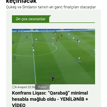
keçiriləcək
Qukeş və Sindarov tarixin ən gənc finalçıları olacaqlar
Ən çox oxunanlar
6 Avqust 22:56
Futbol
Konfrans Liqası: “Qarabağ” minimal
hesabla məğlub oldu - YENİLƏNİB +
VİDEO