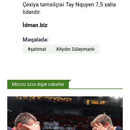
Çexiya təmsilçisi Tay Nquyen 7,5 xalla
liderdir.
İdman.biz
Məqalədə:
#şahmat
#Aydın Süleymanlı
Mövzu üzrə digər xəbərlər