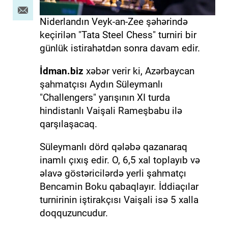
Niderlandın Veyk-an-Zee şəhərində
keçirilən "Tata Steel Chess" turniri bir
günlük istirahətdən sonra davam edir.
İdman.biz
xəbər verir ki, Azərbaycan
şahmatçısı Aydın Süleymanlı
"Challengers" yarışının XI turda
hindistanlı Vaişali Rameşbabu ilə
qarşılaşacaq.
Süleymanlı dörd qələbə qazanaraq
inamlı çıxış edir. O, 6,5 xal toplayıb və
əlavə göstəricilərdə yerli şahmatçı
Bencamin Boku qabaqlayır. İddiaçılar
turnirinin iştirakçısı Vaişali isə 5 xalla
doqquzuncudur.