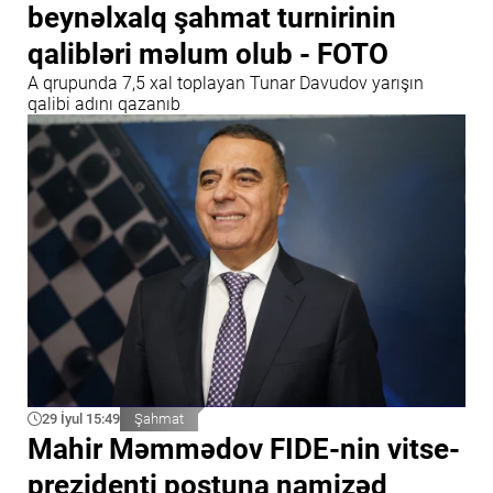
beynəlxalq şahmat turnirinin
qalibləri məlum olub - FOTO
A qrupunda 7,5 xal toplayan Tunar Davudov yarışın
qalibi adını qazanıb
29 İyul 15:49
Şahmat
Mahir Məmmədov FIDE-nin vitse-
prezidenti postuna namizəd