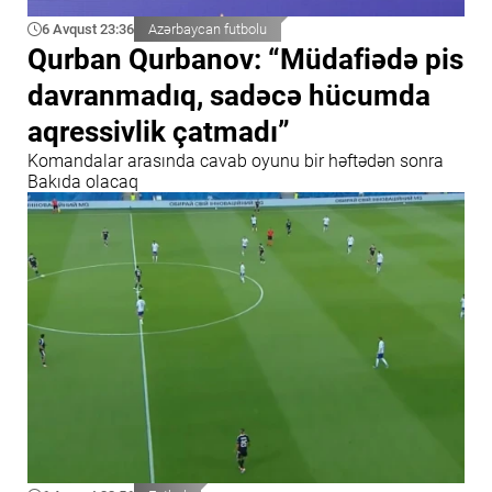
6 Avqust 23:36
Azərbaycan futbolu
Qurban Qurbanov: “Müdafiədə pis
davranmadıq, sadəcə hücumda
aqressivlik çatmadı”
Komandalar arasında cavab oyunu bir həftədən sonra
Bakıda olacaq