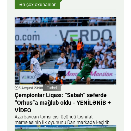
Ən çox oxunanlar
5 Avqust 23:08
Futbol
Çempionlar Liqası: “Sabah” səfərdə
“Orhus”a məğlub oldu - YENİLƏNİB +
VİDEO
Azərbaycan təmsilçisi üçüncü təsnifat
mərhələsinin ilk oyununu Danimarkada keçirib