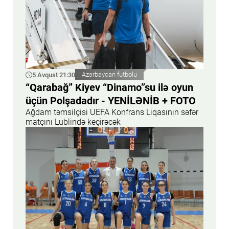
5 Avqust 21:30
Azərbaycan futbolu
“Qarabağ” Kiyev “Dinamo”su ilə oyun
üçün Polşadadır - YENİLƏNİB + FOTO
Ağdam təmsilçisi UEFA Konfrans Liqasının səfər
matçını Lublində keçirəcək