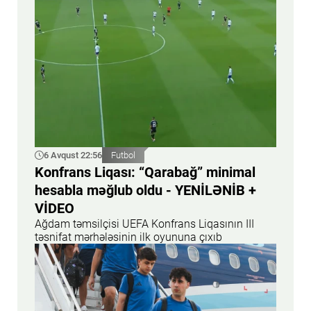
6 Avqust 22:56
Futbol
Konfrans Liqası: “Qarabağ” minimal
hesabla məğlub oldu - YENİLƏNİB +
VİDEO
Ağdam təmsilçisi UEFA Konfrans Liqasının III
təsnifat mərhələsinin ilk oyununa çıxıb