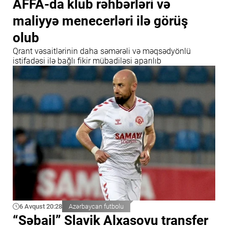
AFFA-da klub rəhbərləri və
maliyyə menecerləri ilə görüş
olub
Qrant vəsaitlərinin daha səmərəli və məqsədyönlü
istifadəsi ilə bağlı fikir mübadiləsi aparılıb
6 Avqust 20:28
Azərbaycan futbolu
“Səbail” Slavik Alxasovu transfer