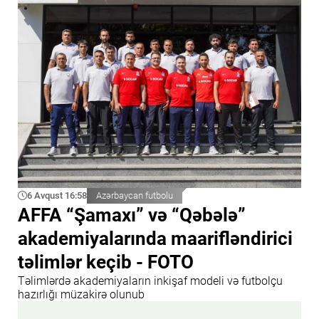
6 Avqust 16:58
Azərbaycan futbolu
AFFA “Şamaxı” və “Qəbələ”
akademiyalarında maarifləndirici
təlimlər keçib - FOTO
Təlimlərdə akademiyaların inkişaf modeli və futbolçu
hazırlığı müzakirə olunub