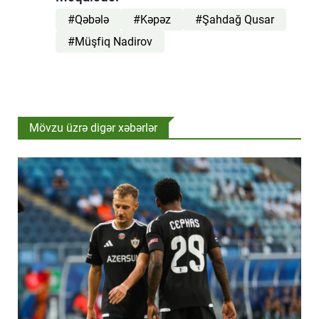
#Qəbələ
#Kəpəz
#Şahdağ Qusar
#Müşfiq Nadirov
Mövzu üzrə digər xəbərlər