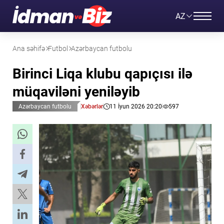
AZ
Ana səhifə
Futbol
Azərbaycan futbolu
Birinci Liqa klubu qapıçısı ilə
müqaviləni yeniləyib
Azərbaycan futbolu
Xəbərlər
11 İyun 2026 20:20
597