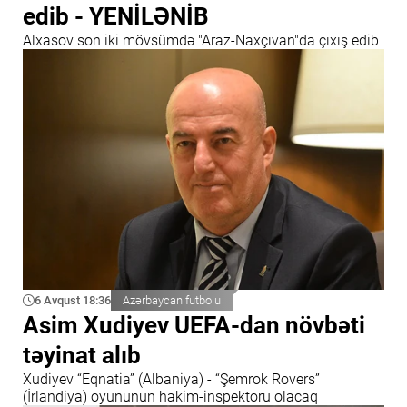
edib - YENİLƏNİB
Alxasov son iki mövsümdə "Araz-Naxçıvan"da çıxış edib
6 Avqust 18:36
Azərbaycan futbolu
Asim Xudiyev UEFA-dan növbəti
təyinat alıb
Xudiyev “Eqnatia” (Albaniya) - “Şemrok Rovers”
(İrlandiya) oyununun hakim-inspektoru olacaq