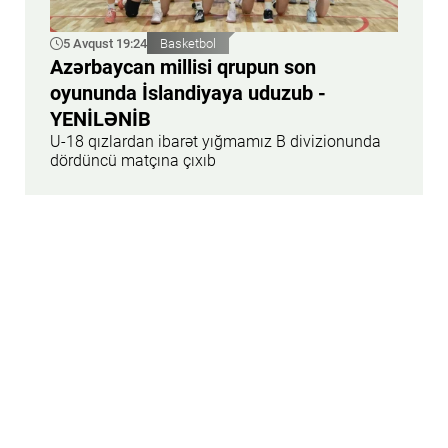
5 Avqust 19:24
Basketbol
Azərbaycan millisi qrupun son
oyununda İslandiyaya uduzub -
YENİLƏNİB
U-18 qızlardan ibarət yığmamız B divizionunda
dördüncü matçına çıxıb