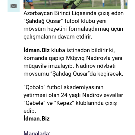
Azərbaycan Birinci Liqasında çıxış edən
“Şahdağ Qusar” futbol klubu yeni
mövsüm heyətini formalaşdırmaq üçün
çalışmalarını davam etdirir.
İdman.Biz
kluba istinadən bildirir ki,
komanda qapıçı Müşviq Nadirovla yeni
müqavilə imzalayıb. Nadirov növbəti
mövsümü “Şahdağ Qusar”da keçirəcək.
“Qəbələ” futbol akademiyasının
yetirməsi olan 24 yaşlı Nadirov əvvəllər
“Qəbələ” və “Kəpəz” klublarında çıxış
edib.
İdman.Biz
Məqalədə: