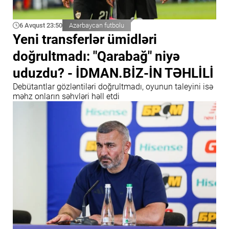
6 Avqust 23:50
Azərbaycan futbolu
Yeni transferlər ümidləri
doğrultmadı: "Qarabağ" niyə
uduzdu? - İDMAN.BİZ-İN TƏHLİLİ
Debütantlar gözləntiləri doğrultmadı, oyunun taleyini isə
məhz onların səhvləri həll etdi