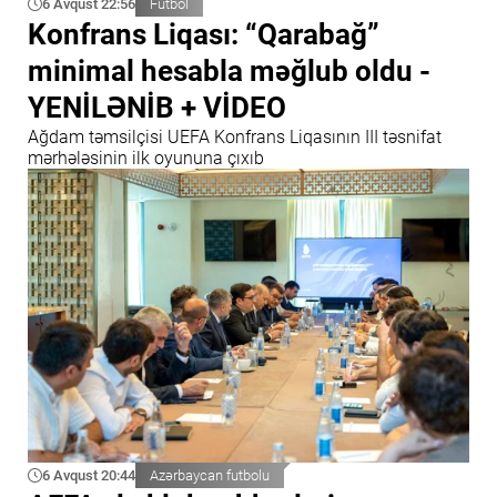
6 Avqust 22:56
Futbol
Konfrans Liqası: “Qarabağ”
minimal hesabla məğlub oldu -
YENİLƏNİB + VİDEO
Ağdam təmsilçisi UEFA Konfrans Liqasının III təsnifat
mərhələsinin ilk oyununa çıxıb
6 Avqust 20:44
Azərbaycan futbolu