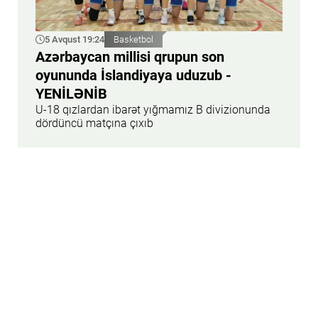
5 Avqust 19:24
Basketbol
Azərbaycan millisi qrupun son
oyununda İslandiyaya uduzub -
YENİLƏNİB
U-18 qızlardan ibarət yığmamız B divizionunda
dördüncü matçına çıxıb