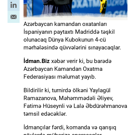
Azərbaycan kamandan oxatanları
İspaniyanın paytaxtı Madriddə təşkil
olunacaq Dünya Kubokunun 4-cü
mərhələsində qüvvələrini sınayacaqlar.
İdman.Biz
xəbər verir ki, bu barədə
Azərbaycan Kamandan Oxatma
Federasiyası məlumat yayıb.
Bildirilir ki, turnirdə ölkəni Yaylagül
Ramazanova, Məhəmmədəli Əliyev,
Fatimə Hüseynli və Lalə Əbdürəhmanova
təmsil edəcəklər.
İdmançılar fərdi, komanda və qarışıq