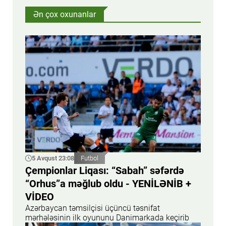
Ən çox oxunanlar
5 Avqust 23:08
Futbol
Çempionlar Liqası: “Sabah” səfərdə
“Orhus”a məğlub oldu - YENİLƏNİB +
VİDEO
Azərbaycan təmsilçisi üçüncü təsnifat
mərhələsinin ilk oyununu Danimarkada keçirib