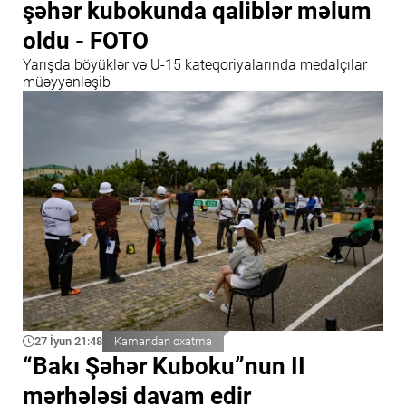
şəhər kubokunda qaliblər məlum
oldu - FOTO
Yarışda böyüklər və U-15 kateqoriyalarında medalçılar
müəyyənləşib
27 İyun 21:48
Kamandan oxatma
“Bakı Şəhər Kuboku”nun II
mərhələsi davam edir