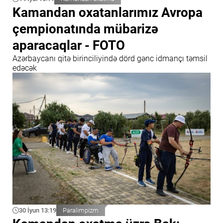
Kamandan oxatanlarımız Avropa
çempionatında mübarizə
aparacaqlar - FOTO
Azərbaycanı qitə birinciliyində dörd gənc idmançı təmsil
edəcək
30 İyun 13:19
Paralimpizm