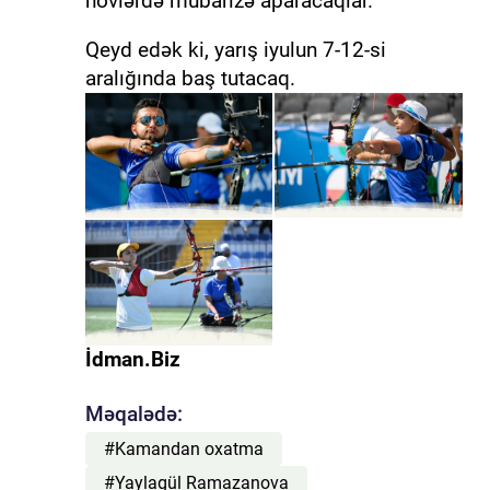
növlərdə mübarizə aparacaqlar.
Qeyd edək ki, yarış iyulun 7-12-si
aralığında baş tutacaq.
İdman.Biz
Məqalədə:
#Kamandan oxatma
#Yaylagül Ramazanova