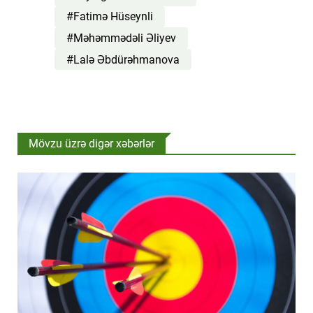
#Fatimə Hüseynli
#Məhəmmədəli Əliyev
#Lalə Əbdürəhmanova
Mövzu üzrə digər xəbərlər