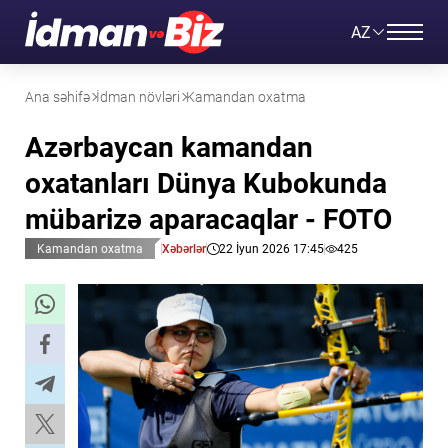
AZ
Ana səhifə
İdman növləri
Kamandan oxatma
Azərbaycan kamandan
oxatanları Dünya Kubokunda
mübarizə aparacaqlar - FOTO
Kamandan oxatma
Xəbərlər
22 İyun 2026 17:45
425