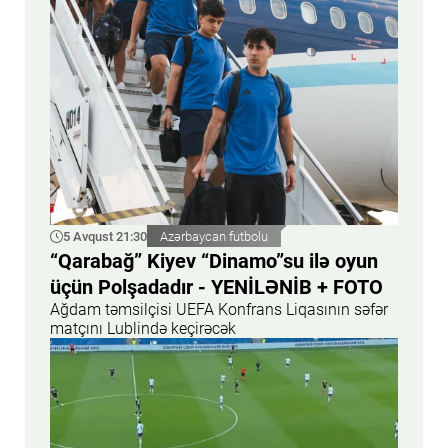
5 Avqust 21:30
Azərbaycan futbolu
“Qarabağ” Kiyev “Dinamo”su ilə oyun
üçün Polşadadır - YENİLƏNİB + FOTO
Ağdam təmsilçisi UEFA Konfrans Liqasının səfər
matçını Lublində keçirəcək