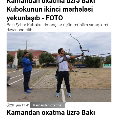
Kamandan oxatma üzrə Bakı
Kubokunun ikinci mərhələsi
yekunlaşıb - FOTO
Bakı Şəhər Kuboku idmançılar üçün mühüm sınaq kimi
dəyərləndirilib
28 İyun 19:41
Kamandan oxatma
Kamandan oxatma üzrə Bakı