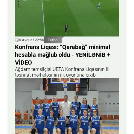
6 Avqust 22:56
Futbol
Konfrans Liqası: “Qarabağ” minimal
hesabla məğlub oldu - YENİLƏNİB +
VİDEO
Ağdam təmsilçisi UEFA Konfrans Liqasının III
təsnifat mərhələsinin ilk oyununa çıxıb