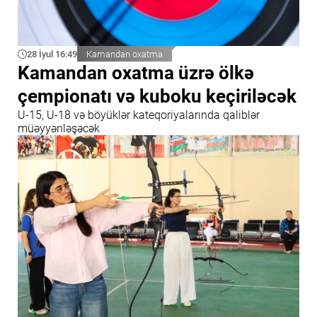
28 İyul 16:49
Kamandan oxatma
Kamandan oxatma üzrə ölkə
çempionatı və kuboku keçiriləcək
U-15, U-18 və böyüklər kateqoriyalarında qaliblər
müəyyənləşəcək