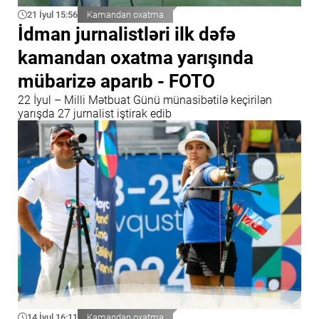
21 İyul 15:56
Kamandan oxatma
İdman jurnalistləri ilk dəfə
kamandan oxatma yarışında
mübarizə aparıb - FOTO
22 İyul – Milli Mətbuat Günü münasibətilə keçirilən
yarışda 27 jurnalist iştirak edib
14 İyul 16:11
Kamandan oxatma