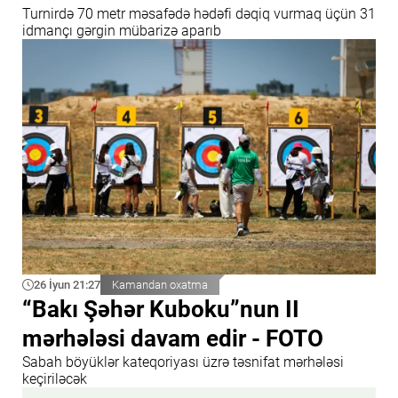
Turnirdə 70 metr məsafədə hədəfi dəqiq vurmaq üçün 31
idmançı gərgin mübarizə aparıb
26 İyun 21:27
Kamandan oxatma
“Bakı Şəhər Kuboku”nun II
mərhələsi davam edir - FOTO
Sabah böyüklər kateqoriyası üzrə təsnifat mərhələsi
keçiriləcək