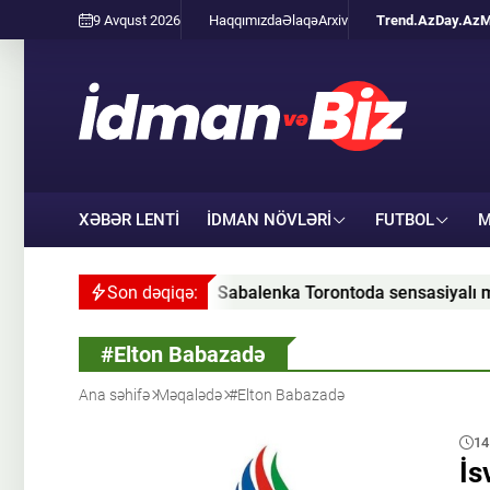
9 Avqust 2026
Haqqımızda
Əlaqə
Arxiv
Trend.Az
Day.Az
M
XƏBƏR LENTİ
İDMAN NÖVLƏRI
FUTBOL
M
zədələndi
Son dəqiqə:
Sabalenka Torontoda sensasiyalı məğlubiy
#Elton Babazadə
Ana səhifə
Məqalədə
#Elton Babazadə
14
İs