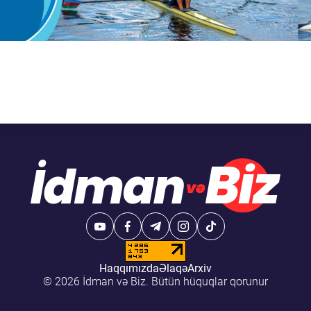
Haqqımızda
Əlaqə
Arxiv
© 2026 İdman və Biz. Bütün hüquqlar qorunur