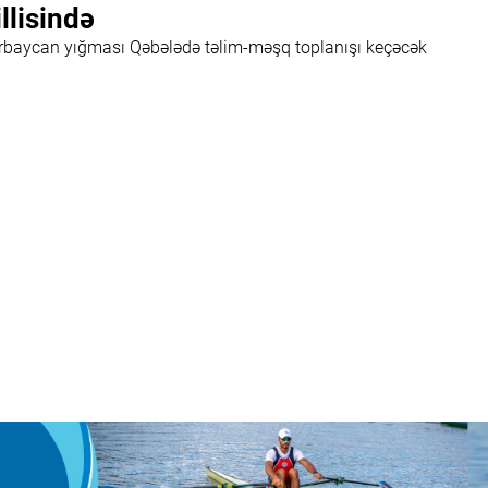
llisində
rbaycan yığması Qəbələdə təlim-məşq toplanışı keçəcək