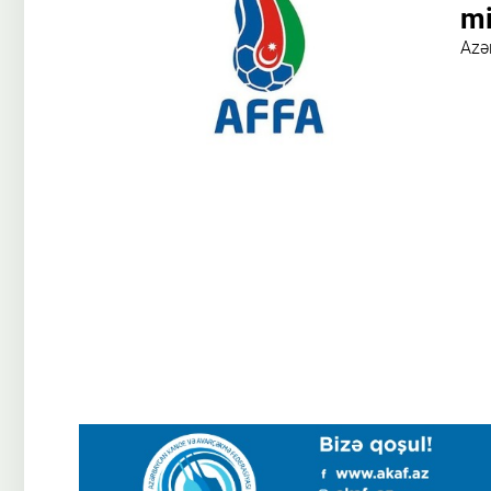
mi
Azə