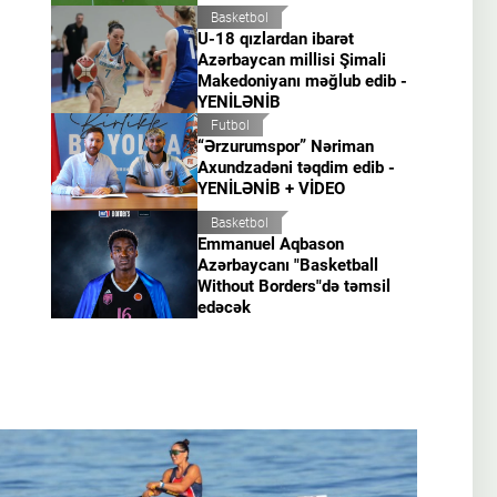
Basketbol
U-18 qızlardan ibarət
Azərbaycan millisi Şimali
Makedoniyanı məğlub edib -
YENİLƏNİB
Futbol
“Ərzurumspor” Nəriman
Axundzadəni təqdim edib -
YENİLƏNİB + VİDEO
Basketbol
Emmanuel Aqbason
Azərbaycanı "Basketball
Without Borders"də təmsil
edəcək