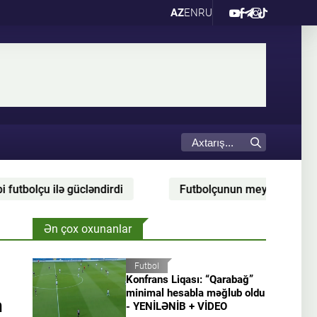
AZ
EN
RU
lçu ilə gücləndirdi
Futbolçunun meydandan çıxardığı 
Ən çox oxunanlar
Futbol
Konfrans Liqası: “Qarabağ”
minimal hesabla məğlub oldu
n
- YENİLƏNİB + VİDEO