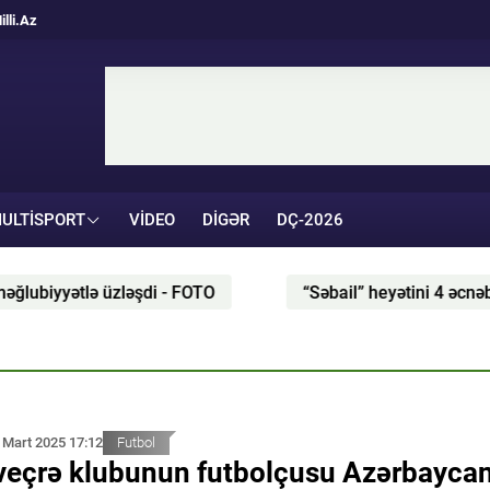
illi.Az
ULTISPORT
VIDEO
DIGƏR
DÇ-2026
yətlə üzləşdi - FOTO
“Səbail” heyətini 4 əcnəbi futbo
 Mart 2025 17:12
Futbol
veçrə klubunun futbolçusu Azərbayca