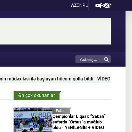
AZ
EN
RU
si ilə başlayan hücum qolla bitdi - VİDEO
Gəncədə “
Ən çox oxunanlar
Futbol
Çempionlar Liqası: “Sabah”
səfərdə “Orhus”a məğlub
oldu - YENİLƏNİB + VİDEO