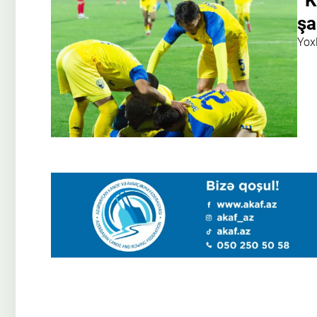
“K
şa
Yox