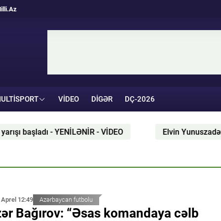
illi.Az
ULTISPORT
VIDEO
DIGƏR
DÇ-2026
ladı - YENİLƏNİR - VİDEO
Elvin Yunuszadənin müdəxilə
 Aprel 12:49
Azərbaycan futbolu
ər Bağırov: “Əsas komandaya cəlb