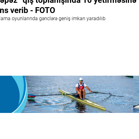
əpəz” qış toplanışında 10 yetirməsinə
ns verib - FOTO
lama oyunlarında gənclərə geniş imkan yaradılıb