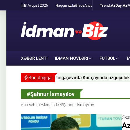
8 Avqust 2026
Haqqımızda
Əlaqə
Arxiv
Trend.Az
Day.Az
M
XƏBƏR LENTİ
İDMAN NÖVLƏRI
FUTBOL
M
dan 79 yaşlıya: Mingəçevirdə Kür çayında üzgüçülük yarışı baş
Son dəqiqə:
#Şahnur İsmayılov
Ana səhifə
Məqalədə
#Şahnur İsmayılov
23
Az