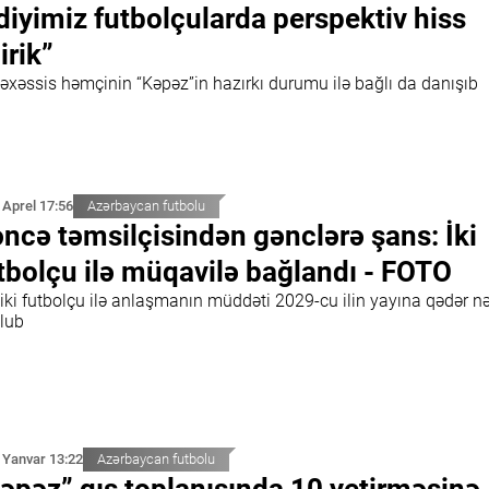
diyimiz futbolçularda perspektiv hiss
irik”
əxəssis həmçinin “Kəpəz”in hazırkı durumu ilə bağlı da danışıb
 Aprel 17:56
Azərbaycan futbolu
ncə təmsilçisindən gənclərə şans: İki
tbolçu ilə müqavilə bağlandı - FOTO
 iki futbolçu ilə anlaşmanın müddəti 2029-cu ilin yayına qədər n
ulub
 Yanvar 13:22
Azərbaycan futbolu