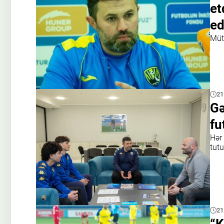
et
ed
Müt
21
Gə
fu
Hər
tut
21