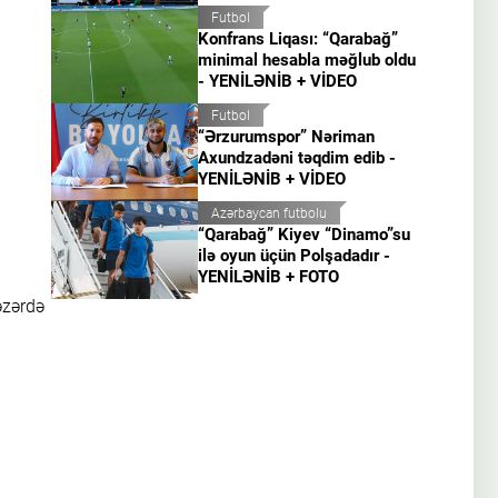
Futbol
Konfrans Liqası: “Qarabağ”
minimal hesabla məğlub oldu
- YENİLƏNİB + VİDEO
Futbol
“Ərzurumspor” Nəriman
Axundzadəni təqdim edib -
YENİLƏNİB + VİDEO
Azərbaycan futbolu
“Qarabağ” Kiyev “Dinamo”su
ilə oyun üçün Polşadadır -
YENİLƏNİB + FOTO
əzərdə