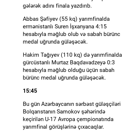
gələrək adını finala yazdırıb.
Abbas Şəfiyev (55 kq) yarımfinalda
ermənistanlı Suren İşxanyana 4:15
hesabıyla məğlub olub və sabah bürünc
medal uğrunda güləşəcək.
Hakim Tağıyev (110 kq) də yarımfinalda
gürcüstanlı Murtaz Baqdavadzeyə 0:3
hesabıyla məğlub olduğu üçün sabah
bürünc medal uğrunda güləşəcək.
15:45
Bu gün Azərbaycanın sərbəst güləşçiləri
Bolqarıstanın Samokov şəhərində
keçirilən U-17 Avropa çempionatında
yarımfinal görüşlərinə çıxacaqlar.