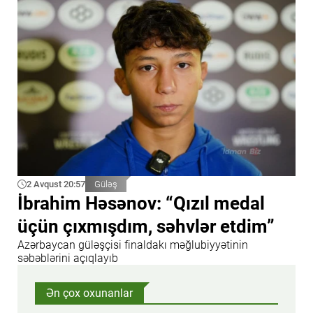
2 Avqust 20:57
Güləş
İbrahim Həsənov: “Qızıl medal
üçün çıxmışdım, səhvlər etdim”
Azərbaycan güləşçisi finaldakı məğlubiyyətinin
səbəblərini açıqlayıb
Ən çox oxunanlar