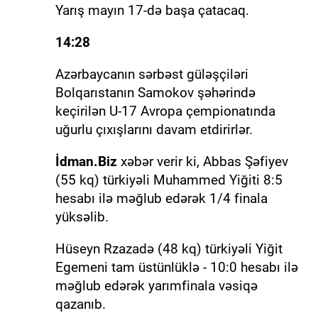
Yarış mayın 17-də başa çatacaq.
14:28
Azərbaycanın sərbəst güləşçiləri
Bolqarıstanın Samokov şəhərində
keçirilən U-17 Avropa çempionatında
uğurlu çıxışlarını davam etdirirlər.
İdman.Biz
xəbər verir ki, Abbas Şəfiyev
(55 kq) türkiyəli Muhammed Yiğiti 8:5
hesabı ilə məğlub edərək 1/4 finala
yüksəlib.
Hüseyn Rzazadə (48 kq) türkiyəli Yiğit
Egemeni tam üstünlüklə - 10:0 hesabı ilə
məğlub edərək yarımfinala vəsiqə
qazanıb.