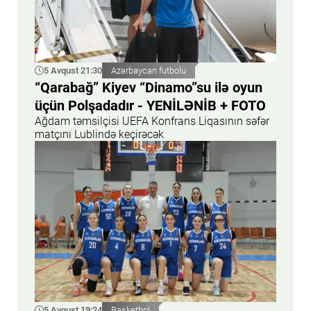
5 Avqust 21:30
Azərbaycan futbolu
“Qarabağ” Kiyev “Dinamo”su ilə oyun
üçün Polşadadır - YENİLƏNİB + FOTO
Ağdam təmsilçisi UEFA Konfrans Liqasının səfər
matçını Lublində keçirəcək
5 Avqust 19:24
Basketbol