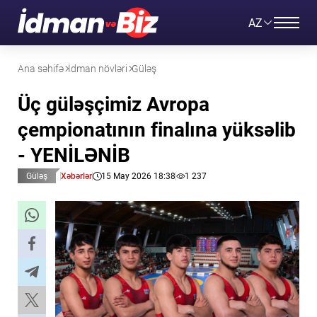
AZ
Ana səhifə
İdman növləri
Güləş
Üç güləşçimiz Avropa
çempionatının finalına yüksəlib
- YENİLƏNİB
Güləş
Xəbərlər
15 May 2026 18:38
1 237