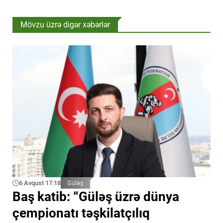
Mövzu üzrə digər xəbərlər
6 Avqust 17:18
Güləş
Baş katib: “Güləş üzrə dünya
çempionatı təşkilatçılıq