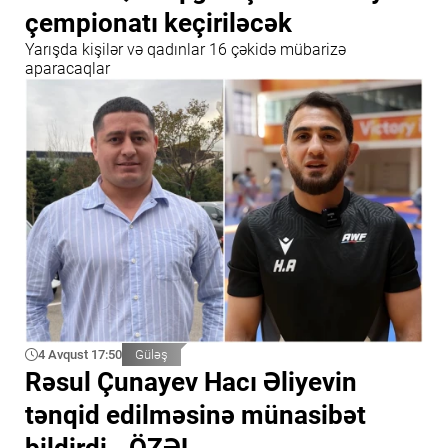
çempionatı keçiriləcək
Yarışda kişilər və qadınlar 16 çəkidə mübarizə
aparacaqlar
4 Avqust 17:50
Güləş
Rəsul Çunayev Hacı Əliyevin
tənqid edilməsinə münasibət