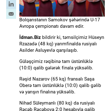
Bolqarıstanın Samokov şəhərində U-17
Avropa çempionatı davam edir.
İdman.Biz
bildirir ki, təmsilçimiz Hüseyn
Rzazadə (48 kq) yarımfinalda rusiyalı
Asilder Asluyevlə qarşılaşıb.
Güləşçimiz rəqibinə tam üstünlüklə
(10:0) qalib gələrək finala yüksəlib.
Rəşid Nazarov (65 kq) fransalı Saşa
Oberə tam üstünlüklə (10:0) qalib gəlib
və yarışın finalına yüksəlib.
Nihad Süleymanlı (80 kq) da rusiyalı
Rəcəb Rəcəbova 2:0 hesabıyla qalib