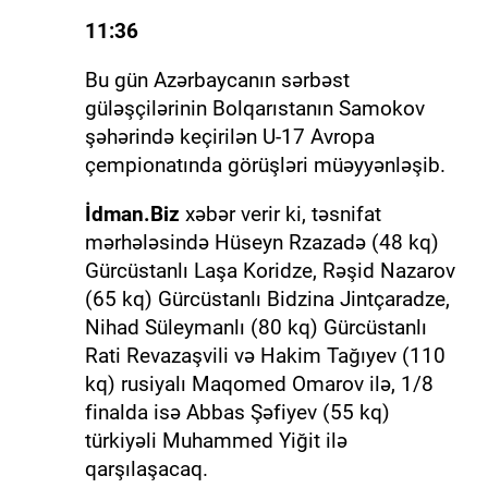
11:36
Bu gün Azərbaycanın sərbəst
güləşçilərinin Bolqarıstanın Samokov
şəhərində keçirilən U-17 Avropa
çempionatında görüşləri müəyyənləşib.
İdman.Biz
xəbər verir ki, təsnifat
mərhələsində Hüseyn Rzazadə (48 kq)
Gürcüstanlı Laşa Koridze, Rəşid Nazarov
(65 kq) Gürcüstanlı Bidzina Jintçaradze,
Nihad Süleymanlı (80 kq) Gürcüstanlı
Rati Revazaşvili və Hakim Tağıyev (110
kq) rusiyalı Maqomed Omarov ilə, 1/8
finalda isə Abbas Şəfiyev (55 kq)
türkiyəli Muhammed Yiğit ilə
qarşılaşacaq.