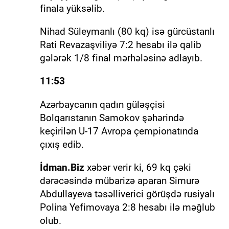
finala yüksəlib.
Nihad Süleymanlı (80 kq) isə gürcüstanlı
Rati Revazaşviliyə 7:2 hesabı ilə qalib
gələrək 1/8 final mərhələsinə adlayıb.
11:53
Azərbaycanın qadın güləşçisi
Bolqarıstanın Samokov şəhərində
keçirilən U-17 Avropa çempionatında
çıxış edib.
İdman.Biz
xəbər verir ki, 69 kq çəki
dərəcəsində mübarizə aparan Simurə
Abdullayeva təsəlliverici görüşdə rusiyalı
Polina Yefimovaya 2:8 hesabı ilə məğlub
olub.