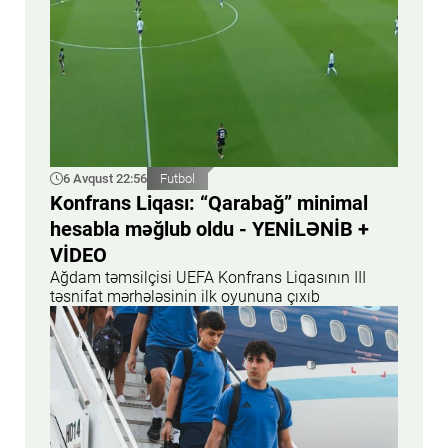
6 Avqust 22:56
Futbol
Konfrans Liqası: “Qarabağ” minimal
hesabla məğlub oldu - YENİLƏNİB +
VİDEO
Ağdam təmsilçisi UEFA Konfrans Liqasının III
təsnifat mərhələsinin ilk oyununa çıxıb