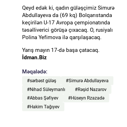
Qeyd edək ki, qadın güləşçimiz Simurə
Abdullayeva da (69 kq) Bolqarıstanda
keçirilən U-17 Avropa çempionatında
təsəlliverici görüşə çıxacaq. O, rusiyalı
Polina Yefimova ilə qarşılaşacaq.
Yarış mayın 17-də başa çatacaq.
İdman.Biz
Məqalədə:
#sərbəst güləş
#Simurə Abdullayeva
#Nihad Süleymanlı
#Rəşid Nazarov
#Abbas Şəfiyev
#Hüseyn Rzazadə
#Hakim Tağıyev