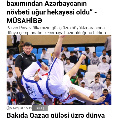
baxımından Azərbaycanın
növbəti uğur hekayəsi oldu” -
MÜSAHİBƏ
Pərvin Piriyev ölkəmizin güləş üzrə böyüklər arasında
dünya çempionatını keçirməyə hazır olduğunu bildirib
5 Avqust 15:12
Güləş
Bakıda Qazaq güləşi üzrə dünya