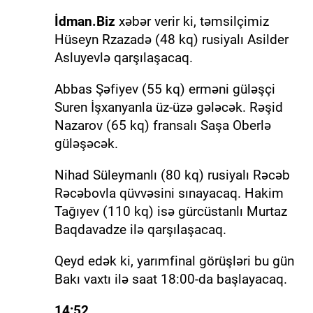
İdman.Biz
xəbər verir ki, təmsilçimiz
Hüseyn Rzazadə (48 kq) rusiyalı Asilder
Asluyevlə qarşılaşacaq.
Abbas Şəfiyev (55 kq) erməni güləşçi
Suren İşxanyanla üz-üzə gələcək. Rəşid
Nazarov (65 kq) fransalı Saşa Oberlə
güləşəcək.
Nihad Süleymanlı (80 kq) rusiyalı Rəcəb
Rəcəbovla qüvvəsini sınayacaq. Hakim
Tağıyev (110 kq) isə gürcüstanlı Murtaz
Baqdavadze ilə qarşılaşacaq.
Qeyd edək ki, yarımfinal görüşləri bu gün
Bakı vaxtı ilə saat 18:00-da başlayacaq.
14:52