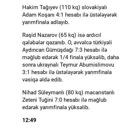
Hakim Tağıyev (110 kq) slovakiyalı
Adam Koşanı 4:1 hesabı ilə üstələyərək
yarımfinala adlayıb.
Rəşid Nazarov (65 kq) isə ardıcıl
qələbələr qazanıb. O, əvvəlcə türkiyəli
Aydıncan Gümüşdağı 7:3 hesabı ilə
məğlub edərək 1/4 finala yüksəlib, daha
sonra ukraynalı Teymur Abumislimovu
3:1 hesabı ilə üstələyərək yarımfinala
vəsiqə əldə edib.
Nihad Süleymanlı (80 kq) macarıstanlı
Zeteni Tuğini 7:0 hesabı ilə məğlub
edərək yarımfinala yüksəlib.
12:49