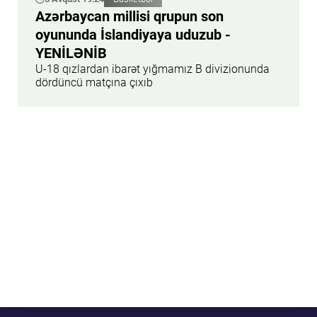
Azərbaycan millisi qrupun son
oyununda İslandiyaya uduzub -
YENİLƏNİB
U-18 qızlardan ibarət yığmamız B divizionunda
dördüncü matçına çıxıb