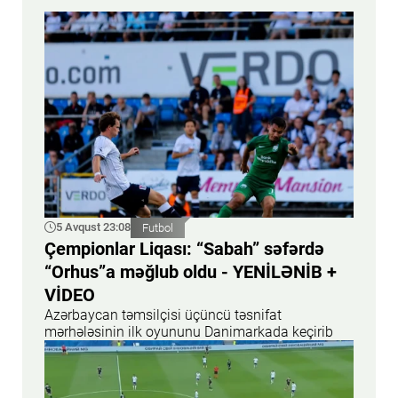
5 Avqust 23:08
Futbol
Çempionlar Liqası: “Sabah” səfərdə
“Orhus”a məğlub oldu - YENİLƏNİB +
VİDEO
Azərbaycan təmsilçisi üçüncü təsnifat
mərhələsinin ilk oyununu Danimarkada keçirib