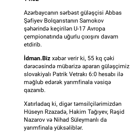
Azərbaycanın sərbəst güləşçisi Abbas
Şəfiyev Bolqarıstanın Samokov
şəhərində keçirilən U-17 Avropa
çempionatında uğurlu çıxışını davam
etdirib.
İdman.Biz
xəbər verir ki, 55 kq çəki
dərəcəsində mübarizə aparan güləşçimiz
slovakiyalı Patrik Vetrakı 6:0 hesabı ilə
məğlub edərək yarımfinala vəsiqə
qazanıb.
Xatırladaq ki, digər təmsilçilərimizdən
Hüseyn Rzazadə, Hakim Tağıyev, Rəşid
Nazarov və Nihad Süleymanlı da
yarımfinala yüksəliblər.