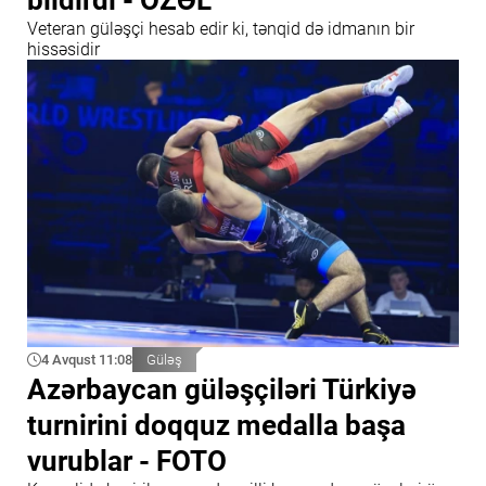
bildirdi - ÖZƏL
Veteran güləşçi hesab edir ki, tənqid də idmanın bir
hissəsidir
4 Avqust 11:08
Güləş
Azərbaycan güləşçiləri Türkiyə
turnirini doqquz medalla başa
vurublar - FOTO