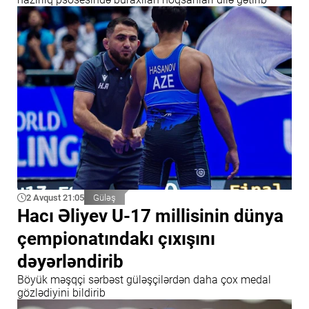
2 Avqust 21:05
Güləş
Hacı Əliyev U-17 millisinin dünya
çempionatındakı çıxışını
dəyərləndirib
Böyük məşqçi sərbəst güləşçilərdən daha çox medal
gözlədiyini bildirib