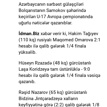
Azərbaycanın sərbəst güləşçiləri
Bolqarıstanın Samokov şəhərində
keçirilən U-17 Avropa çempionatında
uğurlu nəticələr qazanıblar.
İdman.Biz
xəbər verir ki, Hakim Tağıyev
(110 kq) rusiyalı Maqomed Omarova 2:1
hesabı ilə qalib gələrək 1/4 finala
yüksəlib.
Hüseyn Rzazadə (48 kq) gürcüstanlı
Laşa Koridzeyə tam üstünlüklə - 9:0
hesabı ilə qalib gələrək 1/4 finala vəsiqə
qazanıb.
Rəşid Nazarov (65 kq) gürcüstanlı
Bidzina Jintçaradzeyə xalların
keyfiyyətinə görə (2:2) qalib gələrək 1/8