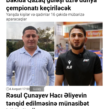
Bakıda Qazaq güləşi üzrə dünya
çempionatı keçiriləcək
Yarışda kişilər və qadınlar 16 çəkidə mübarizə
aparacaqlar
4 Avqust 17:50
Güləş
Rəsul Çunayev Hacı Əliyevin
tənqid edilməsinə münasibət