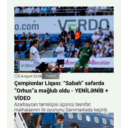
5 Avqust 23:08
Futbol
Çempionlar Liqası: “Sabah” səfərdə
“Orhus”a məğlub oldu - YENİLƏNİB +
VİDEO
Azərbaycan təmsilçisi üçüncü təsnifat
mərhələsinin ilk oyununu Danimarkada keçirib