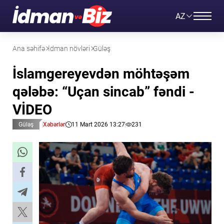
AZ
Ana səhifə
İdman növləri
Güləş
İslamgereyevdən möhtəşəm
qələbə: “Uçan sincab” fəndi -
VİDEO
Güləş
Xəbərlər
11 Mart 2026 13:27
231