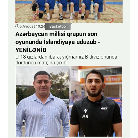
5 Avqust 19:24
Basketbol
Azərbaycan millisi qrupun son
oyununda İslandiyaya uduzub -
YENİLƏNİB
U-18 qızlardan ibarət yığmamız B divizionunda
dördüncü matçına çıxıb