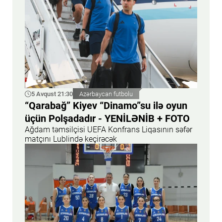
5 Avqust 21:30
Azərbaycan futbolu
“Qarabağ” Kiyev “Dinamo”su ilə oyun
üçün Polşadadır - YENİLƏNİB + FOTO
Ağdam təmsilçisi UEFA Konfrans Liqasının səfər
matçını Lublində keçirəcək