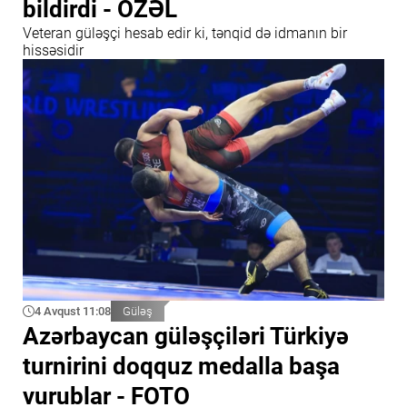
bildirdi - ÖZƏL
Veteran güləşçi hesab edir ki, tənqid də idmanın bir
hissəsidir
4 Avqust 11:08
Güləş
Azərbaycan güləşçiləri Türkiyə
turnirini doqquz medalla başa
vurublar - FOTO