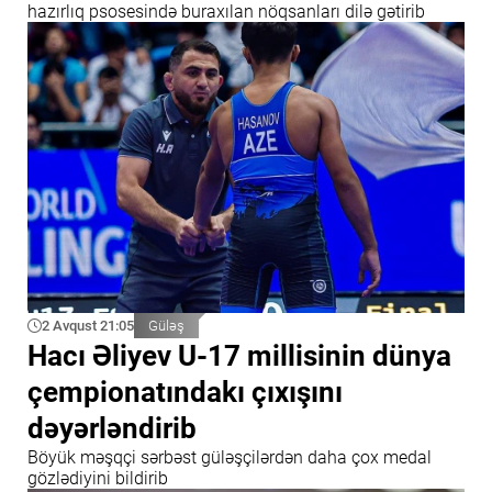
hazırlıq psosesində buraxılan nöqsanları dilə gətirib
2 Avqust 21:05
Güləş
Hacı Əliyev U-17 millisinin dünya
çempionatındakı çıxışını
dəyərləndirib
Böyük məşqçi sərbəst güləşçilərdən daha çox medal
gözlədiyini bildirib