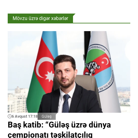
Mövzu üzrə digər xəbərlər
6 Avqust 17:18
Güləş
Baş katib: “Güləş üzrə dünya
çempionatı təşkilatçılıq