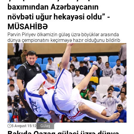
baxımından Azərbaycanın
növbəti uğur hekayəsi oldu” -
MÜSAHİBƏ
Pərvin Piriyev ölkəmizin güləş üzrə böyüklər arasında
dünya çempionatını keçirməyə hazır olduğunu bildirib
5 Avqust 15:12
Güləş