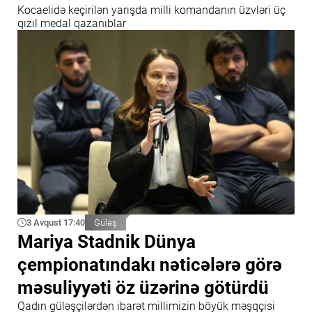
Kocaelidə keçirilən yarışda milli komandanın üzvləri üç
qızıl medal qazanıblar
3 Avqust 17:40
Güləş
Mariya Stadnik Dünya
çempionatındakı nəticələrə görə
məsuliyyəti öz üzərinə götürdü
Qadın güləşçilərdən ibarət millimizin böyük məşqçisi