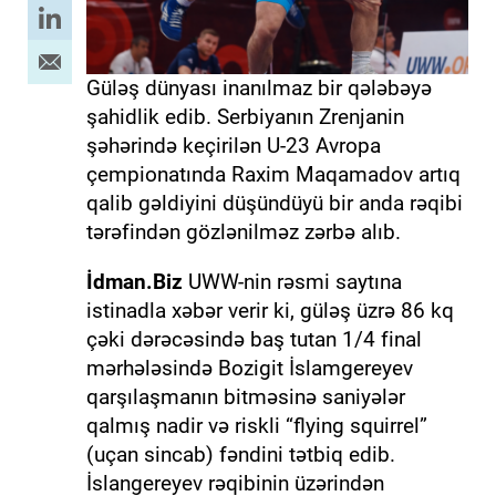
Güləş dünyası inanılmaz bir qələbəyə
şahidlik edib. Serbiyanın Zrenjanin
şəhərində keçirilən U-23 Avropa
çempionatında Raxim Maqamadov artıq
qalib gəldiyini düşündüyü bir anda rəqibi
tərəfindən gözlənilməz zərbə alıb.
İdman.Biz
UWW-nin rəsmi saytına
istinadla xəbər verir ki, güləş üzrə 86 kq
çəki dərəcəsində baş tutan 1/4 final
mərhələsində Bozigit İslamgereyev
qarşılaşmanın bitməsinə saniyələr
qalmış nadir və riskli “flying squirrel”
(uçan sincab) fəndini tətbiq edib.
İslangereyev rəqibinin üzərindən