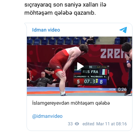
sıçrayaraq son saniyə xalları ilə
möhtəşəm qələbə qazanıb.