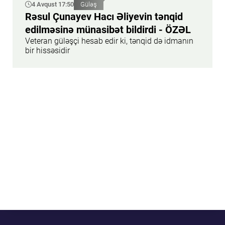
4 Avqust 17:50
Güləş
Rəsul Çunayev Hacı Əliyevin tənqid
edilməsinə münasibət bildirdi - ÖZƏL
Veteran güləşçi hesab edir ki, tənqid də idmanın
bir hissəsidir