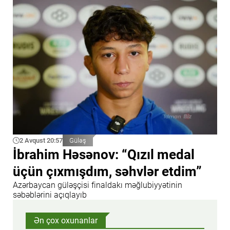
2 Avqust 20:57
Güləş
İbrahim Həsənov: “Qızıl medal
üçün çıxmışdım, səhvlər etdim”
Azərbaycan güləşçisi finaldakı məğlubiyyətinin
səbəblərini açıqlayıb
Ən çox oxunanlar