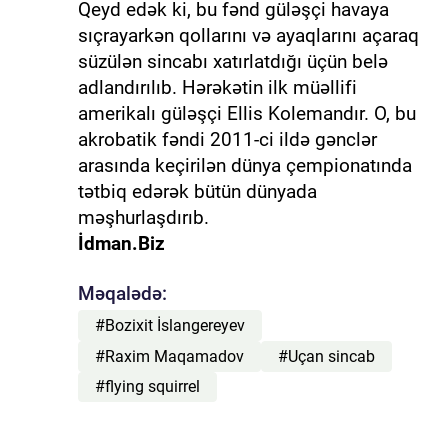
Qeyd edək ki, bu fənd güləşçi havaya
sıçrayarkən qollarını və ayaqlarını açaraq
süzülən sincabı xatırlatdığı üçün belə
adlandırılıb. Hərəkətin ilk müəllifi
amerikalı güləşçi Ellis Kolemandır. O, bu
akrobatik fəndi 2011-ci ildə gənclər
arasında keçirilən dünya çempionatında
tətbiq edərək bütün dünyada
məşhurlaşdırıb.
İdman.Biz
Məqalədə:
#Bozixit İslangereyev
#Raxim Maqamadov
#Uçan sincab
#flying squirrel