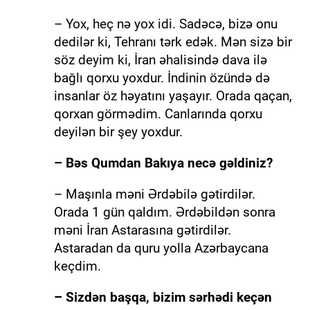
– Yox, heç nə yox idi. Sadəcə, bizə onu
dedilər ki, Tehranı tərk edək. Mən sizə bir
söz deyim ki, İran əhalisində dava ilə
bağlı qorxu yoxdur. İndinin özündə də
insanlar öz həyatını yaşayır. Orada qaçan,
qorxan görmədim. Canlarında qorxu
deyilən bir şey yoxdur.
– Bəs Qumdan Bakıya necə gəldiniz?
– Maşınla məni Ərdəbilə gətirdilər.
Orada 1 gün qaldım. Ərdəbildən sonra
məni İran Astarasına gətirdilər.
Astaradan da quru yolla Azərbaycana
keçdim.
– Sizdən başqa, bizim sərhədi keçən