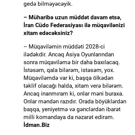
gedə bilməyəcəyik.
– Müharibə uzun müddət davam etsə,
İran Cüdo Federasiyası ilə müqavilənizi
xitam edəcəksiniz?
– Müqaviləmin müddəti 2028-ci
ilədəkdir. Ancaq Asiya Oyunlarından
sonra müqaviləmə bir daha baxılacaq.
İstəsəm, qala bilərəm, istəsəm, yox.
Müqaviləmdə var ki, başqa ölkədən
təklif olacağı halda, xitam verə bilərəm.
Ancaq inanmıram ki, onlar məni buraxa.
Onlar məndən razıdır. Orada böyüklərdən
başqa, yeniyetmə və gənclərdən ibarət
milli komandaya da nəzarət edirəm.
İdman.Biz