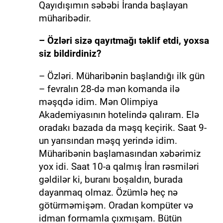
Qayıdışımın səbəbi İranda başlayan
müharibədir.
– Özləri sizə qayıtmağı təklif etdi, yoxsa
siz bildirdiniz?
– Özləri. Müharibənin başlandığı ilk gün
– fevralın 28-də mən komanda ilə
məşqdə idim. Mən Olimpiya
Akademiyasının hotelində qalıram. Elə
oradakı bazada da məşq keçirik. Saat 9-
un yarısından məşq yerində idim.
Müharibənin başlamasından xəbərimiz
yox idi. Saat 10-a qalmış İran rəsmiləri
gəldilər ki, buranı boşaldın, burada
dayanmaq olmaz. Özümlə heç nə
götürməmişəm. Oradan kompüter və
idman formamla çıxmışam. Bütün