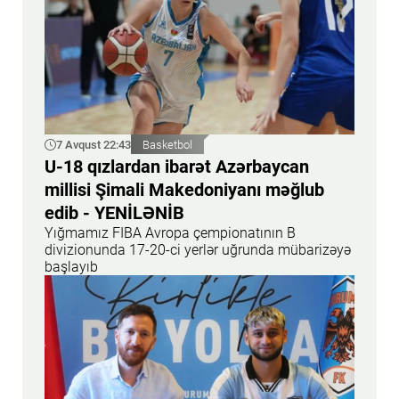
7 Avqust 22:43
Basketbol
U-18 qızlardan ibarət Azərbaycan
millisi Şimali Makedoniyanı məğlub
edib - YENİLƏNİB
Yığmamız FIBA Avropa çempionatının B
divizionunda 17-20-ci yerlər uğrunda mübarizəyə
başlayıb