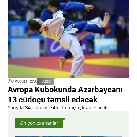
3 Avqust 12:56
Cüdo
Avropa Kubokunda Azərbaycanı
13 cüdoçu təmsil edəcək
Yarışda 34 ölkədən 346 idmançı iştirak edəcək
Ən çox oxunanlar