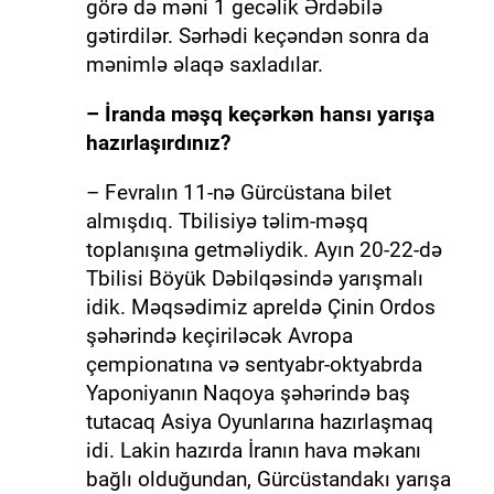
görə də məni 1 gecəlik Ərdəbilə
gətirdilər. Sərhədi keçəndən sonra da
mənimlə əlaqə saxladılar.
– İranda məşq keçərkən hansı yarışa
hazırlaşırdınız?
– Fevralın 11-nə Gürcüstana bilet
almışdıq. Tbilisiyə təlim-məşq
toplanışına getməliydik. Ayın 20-22-də
Tbilisi Böyük Dəbilqəsində yarışmalı
idik. Məqsədimiz apreldə Çinin Ordos
şəhərində keçiriləcək Avropa
çempionatına və sentyabr-oktyabrda
Yaponiyanın Naqoya şəhərində baş
tutacaq Asiya Oyunlarına hazırlaşmaq
idi. Lakin hazırda İranın hava məkanı
bağlı olduğundan, Gürcüstandakı yarışa