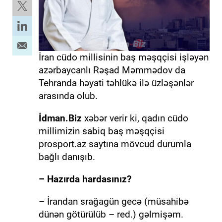
İran cüdo millisinin baş məşqçisi işləyən
azərbaycanlı Rəşad Məmmədov da
Tehranda həyati təhlükə ilə üzləşənlər
arasında olub.
İdman.Biz
xəbər verir ki, qadın cüdo
millimizin sabiq baş məşqçisi
prosport.az saytına mövcud durumla
bağlı danışıb.
– Hazırda hardasınız?
– İrandan srağagün gecə (müsahibə
dünən götürülüb – red.) gəlmişəm.