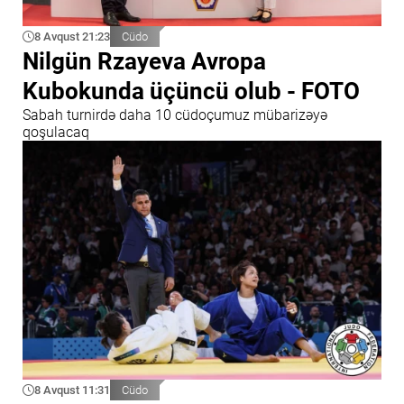
8 Avqust 21:23
Cüdo
Nilgün Rzayeva Avropa
Kubokunda üçüncü olub - FOTO
Sabah turnirdə daha 10 cüdoçumuz mübarizəyə
qoşulacaq
8 Avqust 11:31
Cüdo