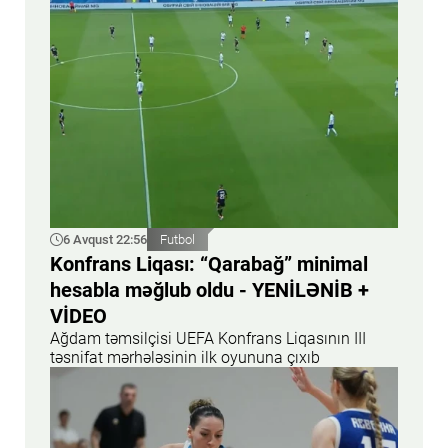
6 Avqust 22:56
Futbol
Konfrans Liqası: “Qarabağ” minimal
hesabla məğlub oldu - YENİLƏNİB +
VİDEO
Ağdam təmsilçisi UEFA Konfrans Liqasının III
təsnifat mərhələsinin ilk oyununa çıxıb