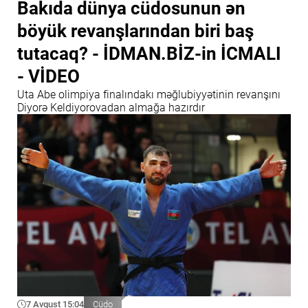
Bakıda dünya cüdosunun ən
böyük revanşlarından biri baş
tutacaq? - İDMAN.BİZ-in İCMALI
- VİDEO
Uta Abe olimpiya finalındakı məğlubiyyətinin revanşını
Diyorə Keldiyorovadan almağa hazırdır
7 Avqust 15:04
Cüdo