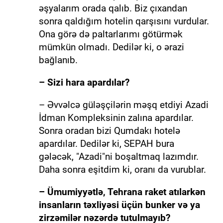
əşyalarım orada qalıb. Biz çıxandan
sonra qaldığım hotelin qarşısını vurdular.
Ona görə də paltarlarımı götürmək
mümkün olmadı. Dedilər ki, o ərazi
bağlanıb.
– Sizi hara apardılar?
– Əvvəlcə güləşçilərin məşq etdiyi Azadi
İdman Kompleksinin zalına apardılar.
Sonra oradan bizi Qumdakı hotelə
apardılar. Dedilər ki, SEPAH bura
gələcək, "Azadi"ni boşaltmaq lazımdır.
Daha sonra eşitdim ki, oranı da vurublar.
– Ümumiyyətlə, Tehrana raket atılarkən
insanların təxliyəsi üçün bunker və ya
zirzəmilər nəzərdə tutulmayıb?