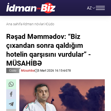
AZ
Ana səhifə
İdman növləri
Cüdo
Rəşad Məmmədov: “Biz
çıxandan sonra qaldığım
hotelin qarşısını vurdular” -
MÜSAHİBƏ
Cüdo
Müsahibə
5 Mart 2026 16:15
378