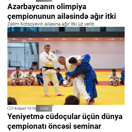
Azərbaycanın olimpiya
çempionunun ailəsində ağır itki
Zelim Kotsoyevin ailəsinə ağır itki üz verib
7 Avqust 13:16
Cüdo
Yeniyetmə cüdoçular üçün dünya
çempionatı öncəsi seminar