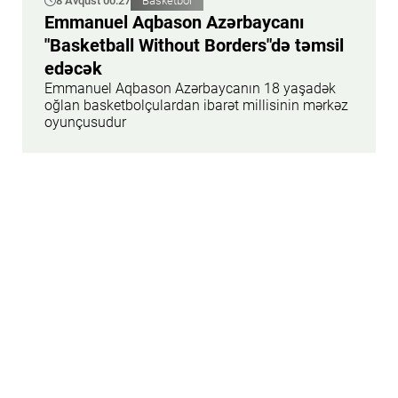
8 Avqust 00:27
Basketbol
Emmanuel Aqbason Azərbaycanı
"Basketball Without Borders"də təmsil
edəcək
Emmanuel Aqbason Azərbaycanın 18 yaşadək
oğlan basketbolçulardan ibarət millisinin mərkəz
oyunçusudur