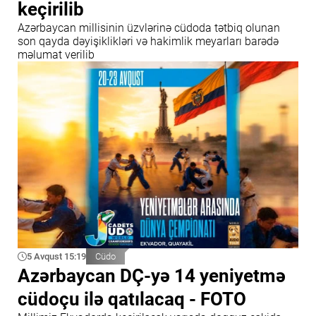
keçirilib
Azərbaycan millisinin üzvlərinə cüdoda tətbiq olunan
son qayda dəyişiklikləri və hakimlik meyarları barədə
məlumat verilib
5 Avqust 15:19
Cüdo
Azərbaycan DÇ-yə 14 yeniyetmə
cüdoçu ilə qatılacaq - FOTO