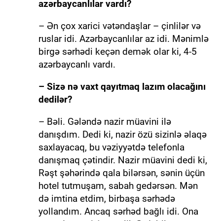
azərbaycanlılar vardı?
– Ən çox xarici vətəndaşlar – çinlilər və
ruslar idi. Azərbaycanlılar az idi. Mənimlə
birgə sərhədi keçən demək olar ki, 4-5
azərbaycanlı vardı.
– Sizə nə vaxt qayıtmaq lazım olacağını
dedilər?
– Bəli. Gələndə nazir müavini ilə
danışdım. Dedi ki, nazir özü sizinlə əlaqə
saxlayacaq, bu vəziyyətdə telefonla
danışmaq çətindir. Nazir müavini dedi ki,
Rəşt şəhərində qala bilərsən, sənin üçün
hotel tutmuşam, sabah gedərsən. Mən
də imtina etdim, birbaşa sərhədə
yollandım. Ancaq sərhəd bağlı idi. Ona