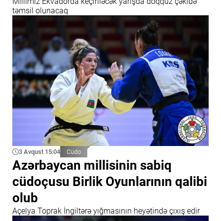
Millimiz Ekvadorda keçiriləcək yarışda doqquz çəkidə
təmsil olunacaq
3 Avqust 15:04
Cüdo
Azərbaycan millisinin sabiq
cüdoçusu Birlik Oyunlarının qalibi
olub
Açelya Toprak İngiltərə yığmasının heyətində çıxış edir