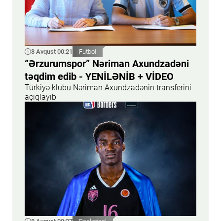
8 Avqust 00:21
Futbol
“Ərzurumspor” Nəriman Axundzadəni
təqdim edib - YENİLƏNİB + VİDEO
Türkiyə klubu Nəriman Axundzadənin transferini
açıqlayıb