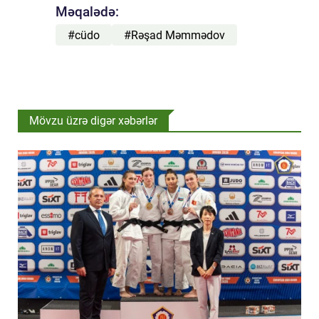
Məqalədə:
#cüdo
#Rəşad Məmmədov
Mövzu üzrə digər xəbərlər