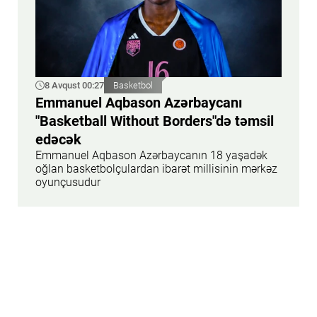
8 Avqust 00:27
Basketbol
Emmanuel Aqbason Azərbaycanı
"Basketball Without Borders"də təmsil
edəcək
Emmanuel Aqbason Azərbaycanın 18 yaşadək
oğlan basketbolçulardan ibarət millisinin mərkəz
oyunçusudur