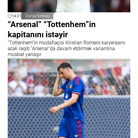
14:21
Dünya futbolu
“Arsenal” “Tottenhem”in
kapitanını istəyir
“Tottenhem”in müdafiəçisi Kristian Romero karyerasını
əzəli rəqib “Arsenal”da davam etdirmək variantına
müsbət yanaşır