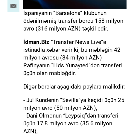
İspaniyanın “Barselona” klubunun
ödənilməmiş transfer borcu 158 milyon
avro (316 milyon AZN) təşkil edir.
İdman.Biz
“Transfer News Live”ə
istinadla xəbər verir ki, bu məbləğin 42
milyon avrosu (84 milyon AZN)
Rafinyanın “Lids Yunayted”dən transferi
üçün olan məbləğdir.
Digər borclar aşağıdakı paylara malikdir:
- Jul Kundenin “Sevilla”ya keçidi üçün 25
milyon avro (50 milyon AZN),
- Dani Olmonun “Leypsiq”dən transferi
üçün 17,8 milyon avro (35.6 milyon
AZN),