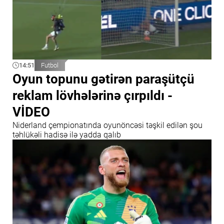
14:51
Futbol
Oyun topunu gətirən paraşütçü
reklam lövhələrinə çırpıldı -
VİDEO
Niderland çempionatında oyunöncəsi təşkil edilən şou
təhlükəli hadisə ilə yadda qalıb