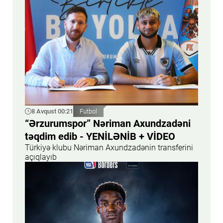
8 Avqust 00:21
Futbol
“Ərzurumspor” Nəriman Axundzadəni
təqdim edib - YENİLƏNİB + VİDEO
Türkiyə klubu Nəriman Axundzadənin transferini
açıqlayıb