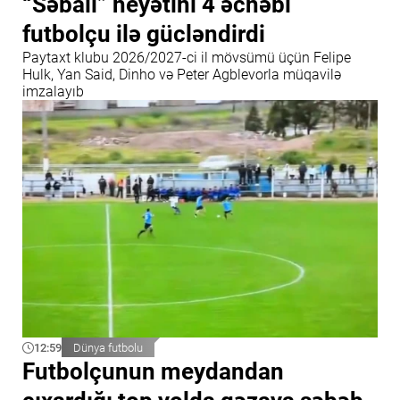
“Səbail” heyətini 4 əcnəbi
futbolçu ilə gücləndirdi
Paytaxt klubu 2026/2027-ci il mövsümü üçün Felipe
Hulk, Yan Said, Dinho və Peter Agblevorla müqavilə
imzalayıb
12:59
Dünya futbolu
Futbolçunun meydandan