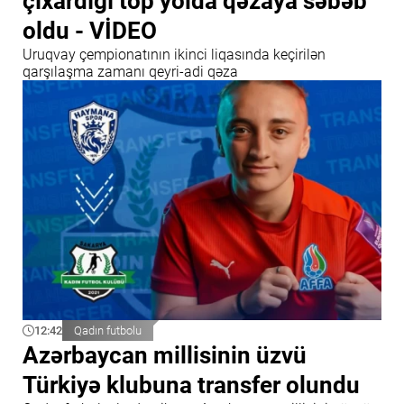
çıxardığı top yolda qəzaya səbəb
oldu - VİDEO
Uruqvay çempionatının ikinci liqasında keçirilən
qarşılaşma zamanı qeyri-adi qəza
12:42
Qadın futbolu
Azərbaycan millisinin üzvü
Türkiyə klubuna transfer olundu