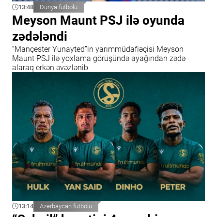
13:48
Dünya futbolu
Meyson Maunt PSJ ilə oyunda
zədələndi
“Mançester Yunayted”in yarımmüdafiəçisi Meyson
Maunt PSJ ilə yoxlama görüşündə ayağından zədə
alaraq erkən əvəzlənib
13:14
Azərbaycan futbolu