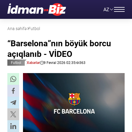
AZ
Ana səhifə
Futbol
“Barselona”nın böyük borcu
açıqlanıb - VİDEO
Futbol
Xəbərlər
9 Fevral 2026 02:35
363