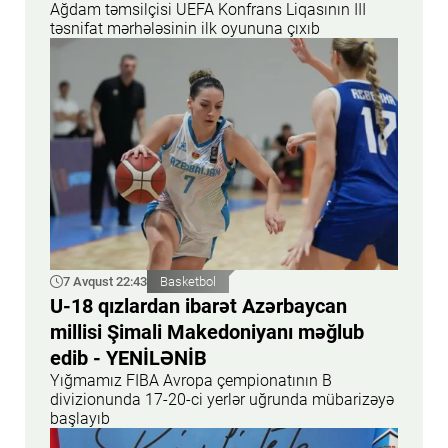
Ağdam təmsilçisi UEFA Konfrans Liqasının III
təsnifat mərhələsinin ilk oyununa çıxıb
7 Avqust 22:43
Basketbol
U-18 qızlardan ibarət Azərbaycan
millisi Şimali Makedoniyanı məğlub
edib - YENİLƏNİB
Yığmamız FIBA Avropa çempionatının B
divizionunda 17-20-ci yerlər uğrunda mübarizəyə
başlayıb