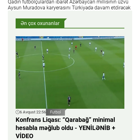
Qadın futbolçulardan ibarət Azərbaycan millisinin üzvü
Aysun Muradova karyerasını Türkiyədə davam etdirəcək
Ən çox oxunanlar
6 Avqust 22:56
Futbol
Konfrans Liqası: “Qarabağ” minimal
hesabla məğlub oldu - YENİLƏNİB +
VİDEO