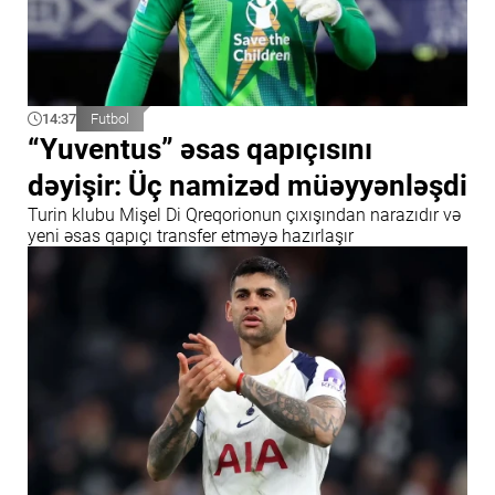
14:37
Futbol
“Yuventus” əsas qapıçısını
dəyişir: Üç namizəd müəyyənləşdi
Turin klubu Mişel Di Qreqorionun çıxışından narazıdır və
yeni əsas qapıçı transfer etməyə hazırlaşır