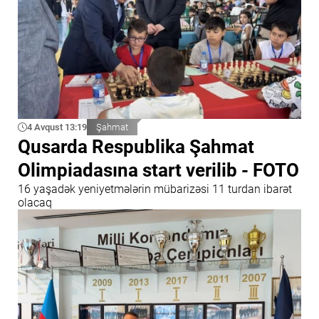
4 Avqust 13:19
Şahmat
Qusarda Respublika Şahmat
Olimpiadasına start verilib - FOTO
16 yaşadək yeniyetmələrin mübarizəsi 11 turdan ibarət
olacaq