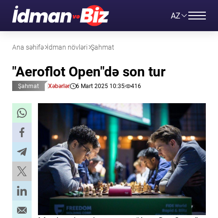
AZ
Ana səhifə
İdman növləri
Şahmat
"Aeroflot Open"də son tur
Şahmat
Xəbərlər
6 Mart 2025 10:35
416