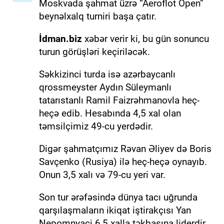
Moskvada şahmat üzrə “Aeroflot Open”
beynəlxalq turniri başa çatır.
İdman.biz
xəbər verir ki, bu gün sonuncu
turun görüşləri keçiriləcək.
Səkkizinci turda isə azərbaycanlı
qrossmeyster Aydın Süleymanlı
tatarıstanlı Ramil Faizrəhmanovla heç-
heçə edib. Hesabında 4,5 xal olan
təmsilçimiz 49-cu yerdədir.
Digər şahmatçımız Rəvan Əliyev də Boris
Savçenko (Rusiya) ilə heç-heçə oynayıb.
Onun 3,5 xalı və 79-cu yeri var.
Son tur ərəfəsində dünya tacı uğrunda
qarşılaşmaların ikiqat iştirakçısı Yan
Nepomnyaçi 6,5 xalla təkbaşına liderdir.