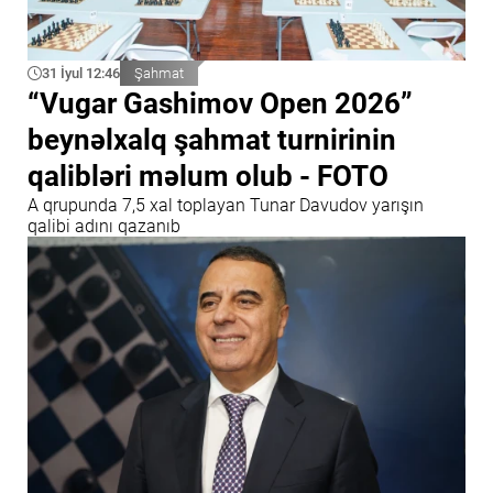
31 İyul 12:46
Şahmat
“Vugar Gashimov Open 2026”
beynəlxalq şahmat turnirinin
qalibləri məlum olub - FOTO
A qrupunda 7,5 xal toplayan Tunar Davudov yarışın
qalibi adını qazanıb