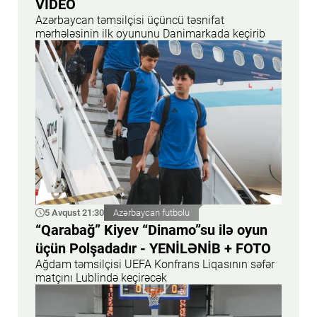
VİDEO
Azərbaycan təmsilçisi üçüncü təsnifat
mərhələsinin ilk oyununu Danimarkada keçirib
5 Avqust 21:30
Azərbaycan futbolu
“Qarabağ” Kiyev “Dinamo”su ilə oyun
üçün Polşadadır - YENİLƏNİB + FOTO
Ağdam təmsilçisi UEFA Konfrans Liqasının səfər
matçını Lublində keçirəcək