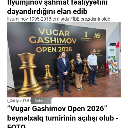
İlyumjinov şahmat fəaliyyətini
dayandırdığını elan edib
İlyumjinov 1995-2018-ci illərdə FİDE prezidenti olub
26 İyul 17:51
Şahmat
“Vugar Gashimov Open 2026”
beynəlxalq turnirinin açılışı olub -
FOTO