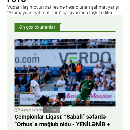
Vüqar Həşimovun xatirəsinə həsr olunan şahmat yarışı
“Azərbaycan Şahmat Turu” çərçivəsində təşkil edilib
Ən çox oxunanlar
5 Avqust 23:08
Futbol
Çempionlar Liqası: “Sabah” səfərdə
“Orhus”a məğlub oldu - YENİLƏNİB +