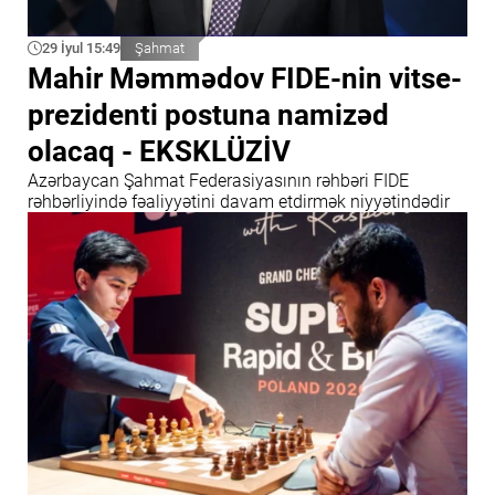
29 İyul 15:49
Şahmat
Mahir Məmmədov FIDE-nin vitse-
prezidenti postuna namizəd
olacaq - EKSKLÜZİV
Azərbaycan Şahmat Federasiyasının rəhbəri FIDE
rəhbərliyində fəaliyyətini davam etdirmək niyyətindədir