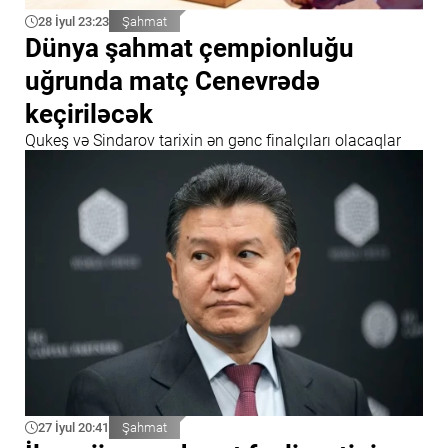
28 İyul 23:23
Şahmat
Dünya şahmat çempionluğu
uğrunda matç Cenevrədə
keçiriləcək
Qukeş və Sindarov tarixin ən gənc finalçıları olacaqlar
27 İyul 20:41
Şahmat