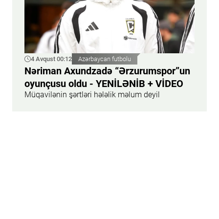
4 Avqust 00:12
Azərbaycan futbolu
Nəriman Axundzadə “Ərzurumspor”un
oyunçusu oldu - YENİLƏNİB + VİDEO
Müqavilənin şərtləri hələlik məlum deyil