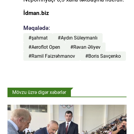
İdman.biz
Məqalədə:
#şahmat
#Aydın Süleymanlı
#Aeroflot Open
#Rəvan Əliyev
#Ramil Faizrəhmanov
#Boris Savçenko
Mövzu üzrə digər xəbərlər