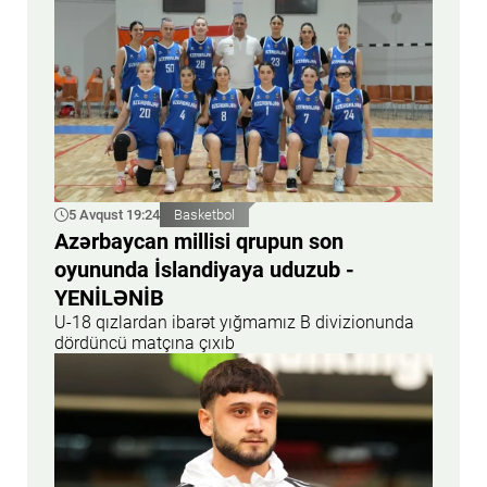
5 Avqust 19:24
Basketbol
Azərbaycan millisi qrupun son
oyununda İslandiyaya uduzub -
YENİLƏNİB
U-18 qızlardan ibarət yığmamız B divizionunda
dördüncü matçına çıxıb