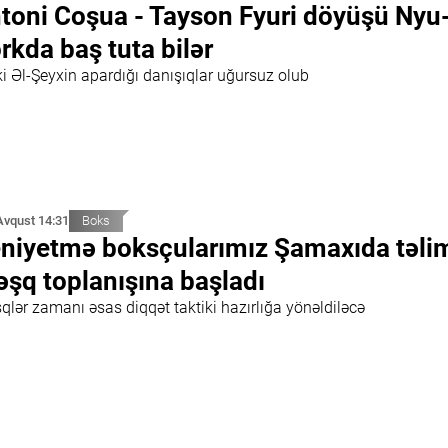
toni Coşua - Tayson Fyuri döyüşü Nyu
rkda baş tuta bilər
ki Əl-Şeyxin apardığı danışıqlar uğursuz olub
Avqust 14:31
Boks
niyetmə boksçularımız Şamaxıda təli
şq toplanışına başladı
qlər zamanı əsas diqqət taktiki hazırlığa yönəldiləcə