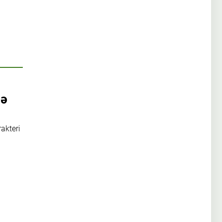
gə
akteri