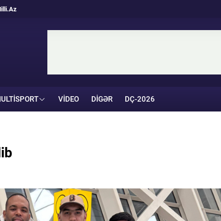
illi.Az
ULTISPORT
VIDEO
DIGƏR
DÇ-2026
ib