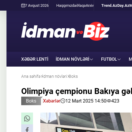
7 Avqust 2026
Haqqımızda
Əlaqə
Arxiv
Trend.Az
Day.Az
M
XƏBƏR LENTİ
İDMAN NÖVLƏRI
FUTBOL
M
Ana səhifə
İdman növləri
Boks
Olimpiya çempionu Bakıya gəl
Boks
Xəbərlər
12 Mart 2025 14:50
423