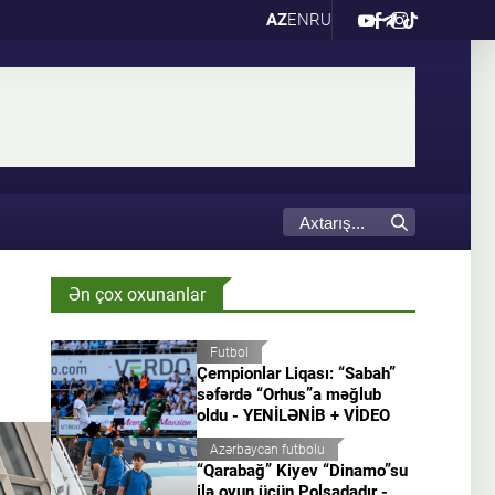
AZ
EN
RU
Ən çox oxunanlar
Futbol
Çempionlar Liqası: “Sabah”
səfərdə “Orhus”a məğlub
oldu - YENİLƏNİB + VİDEO
Azərbaycan futbolu
“Qarabağ” Kiyev “Dinamo”su
ilə oyun üçün Polşadadır -