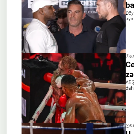
ba
Döy
ayır
5 
Ce
zə
ABŞ
daha
5 