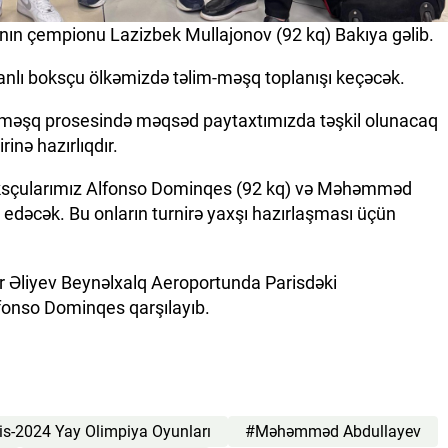
nın çempionu Lazizbek Mullajonov (92 kq) Bakıya gəlib.
tanlı boksçu ölkəmizdə təlim-məşq toplanışı keçəcək.
məşq prosesində məqsəd paytaxtımızda təşkil olunacaq
inə hazırlıqdır.
oksçularımız Alfonso Dominqes (92 kq) və Məhəmməd
 edəcək. Bu onların turnirə yaxşı hazırlaşması üçün
r Əliyev Beynəlxalq Aeroportunda Parisdəki
lfonso Dominqes qarşılayıb.
is-2024 Yay Olimpiya Oyunları
#Məhəmməd Abdullayev