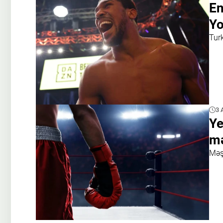
En
Yo
Tur
3 
Ye
mə
Məş