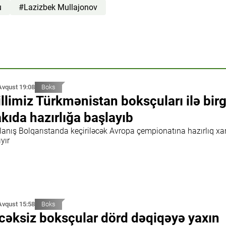
u
#Lazizbek Mullajonov
Avqust 19:08
Boks
llimiz Türkmənistan boksçuları ilə bir
kıda hazırlığa başlayıb
lanış Bolqarıstanda keçiriləcək Avropa çempionatına hazırlıq xar
yır
Avqust 15:58
Boks
cəksiz boksçular dörd dəqiqəyə yaxın