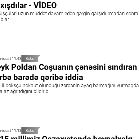
xışdılar - VİDEO
üşçüləri uzun müddət davam edən gərgin qarşıdurmadan sonra
ıblar
Avqust 11:43
Boks
yk Poldan Coşuanın çənəsini sındıran
rbə barədə qəribə iddia
-li boksçu nokaut olunduğu zərbənin ayaq barmağını vurmaqd
 az ağrıtdığını bildirib
Avqust 11:13
Boks