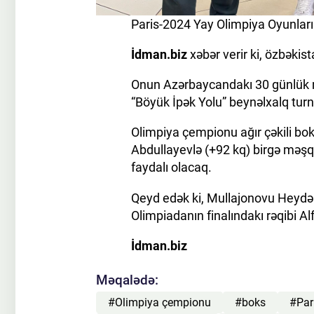
Paris-2024 Yay Olimpiya Oyunları
İdman.biz
xəbər verir ki, özbəkis
Onun Azərbaycandakı 30 günlük 
“Böyük İpək Yolu” beynəlxalq turnir
Olimpiya çempionu ağır çəkili b
Abdullayevlə (+92 kq) birgə məşq
faydalı olacaq.
Qeyd edək ki, Mullajonovu Heydə
Olimpiadanın finalındakı rəqibi A
İdman.biz
Məqalədə:
#Olimpiya çempionu
#boks
#Par