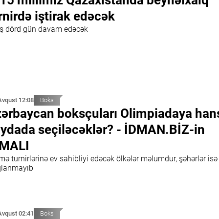
15 millimiz Qazaxıstanda beynəlxalq
rnirdə iştirak edəcək
ış dörd gün davam edəcək
Avqust 12:08
Boks
ərbaycan boksçuları Olimpiadaya han
ydada seçiləcəklər? - İDMAN.BİZ-in
CMALI
ə turnirlərinə ev sahibliyi edəcək ölkələr məlumdur, şəhərlər isə
qlanmayıb
Avqust 02:41
Boks