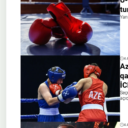
U-
tu
Yar
4 
Az
qa
İ
Seçm
açı
4 