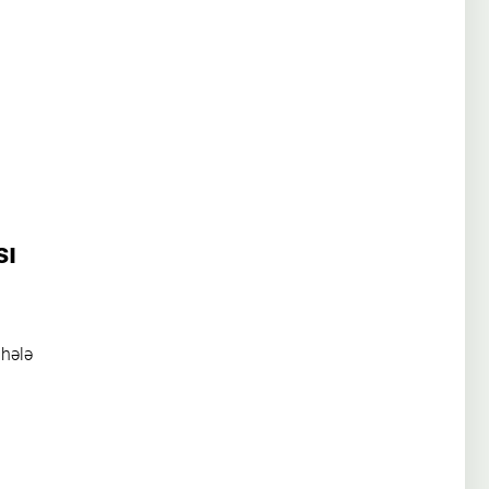
sı
 hələ