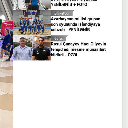
YENİLƏNİB + FOTO
Basketbol
Azərbaycan millisi qrupun
son oyununda İslandiyaya
uduzub - YENİLƏNİB
Güləş
Rəsul Çunayev Hacı Əliyevin
tənqid edilməsinə münasibət
bildirdi - ÖZƏL