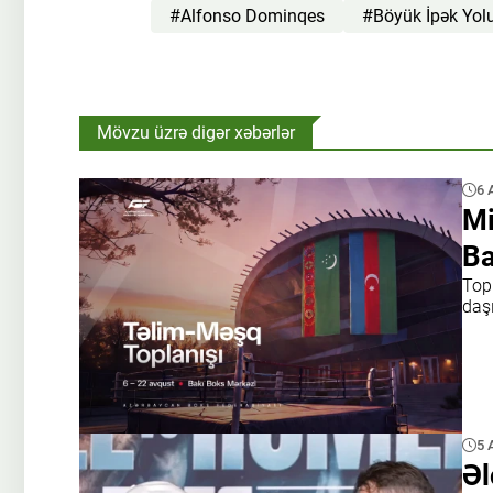
#Alfonso Dominqes
#Böyük İpək Yol
Mövzu üzrə digər xəbərlər
6 
Mi
Ba
Top
daşı
5 
Əl