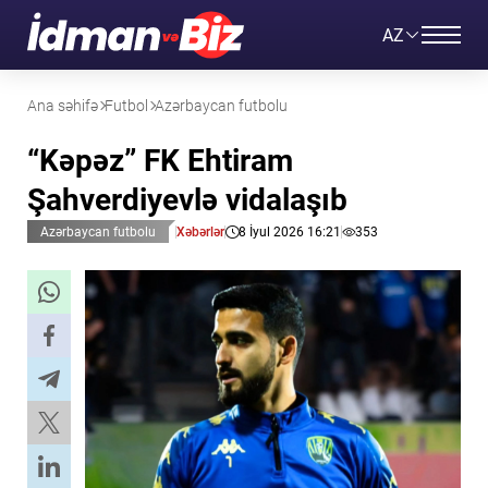
AZ
Ana səhifə
Futbol
Azərbaycan futbolu
“Kəpəz” FK Ehtiram
Şahverdiyevlə vidalaşıb
Azərbaycan futbolu
Xəbərlər
8 İyul 2026 16:21
353