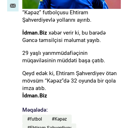
“Kəpəz” futbolçusu Ehtiram
Şahverdiyevlə yollarını ayırıb.
İdman.Biz
xəbər verir ki, bu barədə
Gəncə təmsilçisi məlumat yayıb.
29 yaşlı yarımmüdafiəçinin
müqaviləsinin müddəti başa çatıb.
Qeyd edək ki, Ehtiram Şahverdiyev ötən
mövsüm “Kəpəz”də 32 oyunda bir qola
imza atıb.
İdman.Biz
Məqalədə:
#futbol
#Kəpəz
#Ehtiram Şahverdiyev