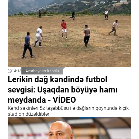
14:13
Azərbaycan futbolu
Lerikin dağ kəndində futbol
sevgisi: Uşaqdan böyüyə hamı
meydanda - VİDEO
Kənd sakinləri öz təşəbbüsü ilə dağların qoynunda kiçik
stadion düzəldiblər