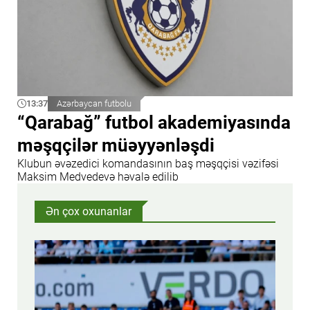
13:37
Azərbaycan futbolu
“Qarabağ” futbol akademiyasında
məşqçilər müəyyənləşdi
Klubun əvəzedici komandasının baş məşqçisi vəzifəsi
Maksim Medvedevə həvalə edilib
Ən çox oxunanlar