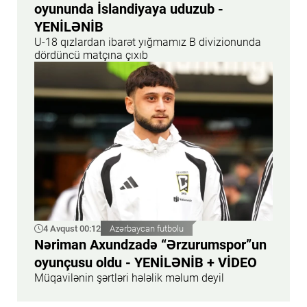
oyununda İslandiyaya uduzub -
YENİLƏNİB
U-18 qızlardan ibarət yığmamız B divizionunda
dördüncü matçına çıxıb
4 Avqust 00:12
Azərbaycan futbolu
Nəriman Axundzadə “Ərzurumspor”un
oyunçusu oldu - YENİLƏNİB + VİDEO
Müqavilənin şərtləri hələlik məlum deyil