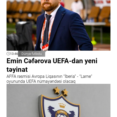
13:46
Dünya futbolu
Emin Cəfərova UEFA-dan yeni
təyinat
AFFA rəsmisi Avropa Liqasının “İberia” - “Larne”
oyununda UEFA nümayəndəsi olacaq