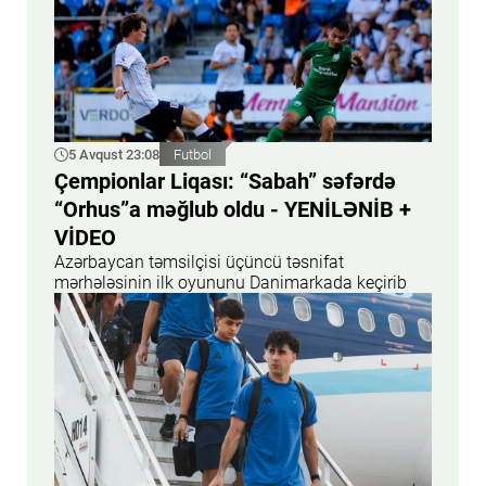
5 Avqust 23:08
Futbol
Çempionlar Liqası: “Sabah” səfərdə
“Orhus”a məğlub oldu - YENİLƏNİB +
VİDEO
Azərbaycan təmsilçisi üçüncü təsnifat
mərhələsinin ilk oyununu Danimarkada keçirib