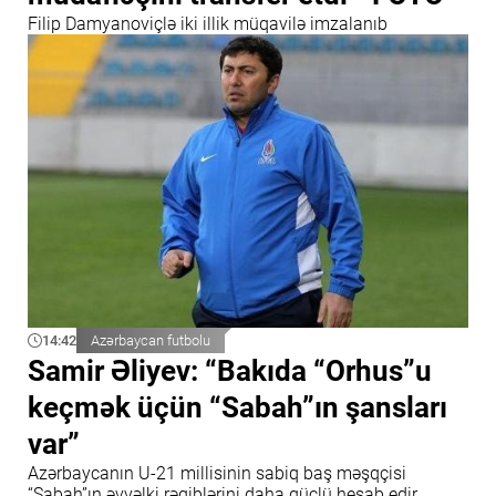
Filip Damyanoviçlə iki illik müqavilə imzalanıb
14:42
Azərbaycan futbolu
Samir Əliyev: “Bakıda “Orhus”u
keçmək üçün “Sabah”ın şansları
var”
Azərbaycanın U-21 millisinin sabiq baş məşqçisi
“Sabah”ın əvvəlki rəqiblərini daha güclü hesab edir