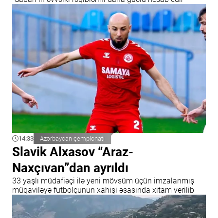
14:33
Azərbaycan çempionatı
Slavik Alxasov “Araz-
Naxçıvan”dan ayrıldı
33 yaşlı müdafiəçi ilə yeni mövsüm üçün imzalanmış
müqaviləyə futbolçunun xahişi əsasında xitam verilib