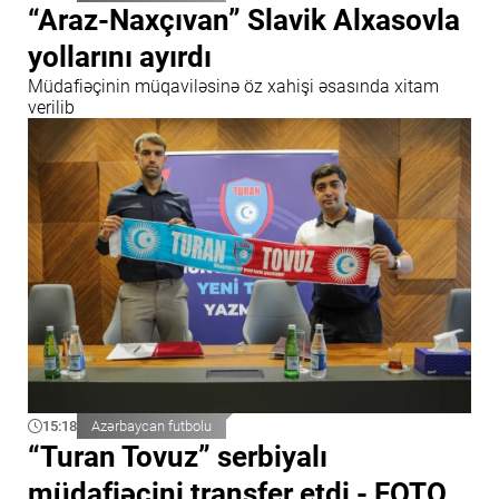
“Araz-Naxçıvan” Slavik Alxasovla
yollarını ayırdı
Müdafiəçinin müqaviləsinə öz xahişi əsasında xitam
verilib
15:18
Azərbaycan futbolu
“Turan Tovuz” serbiyalı
müdafiəçini transfer etdi - FOTO