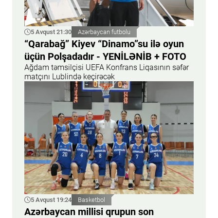
5 Avqust 21:30
Azərbaycan futbolu
“Qarabağ” Kiyev “Dinamo”su ilə oyun
üçün Polşadadır - YENİLƏNİB + FOTO
Ağdam təmsilçisi UEFA Konfrans Liqasının səfər
matçını Lublində keçirəcək
5 Avqust 19:24
Basketbol
Azərbaycan millisi qrupun son