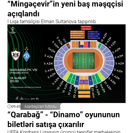
“Mingəçevir”in yeni baş məşqçisi
açıqlandı
I Liqa təmsilçisi Elman Sultanova tapşırılıb
09:45
Azərbaycan futbolu
“Qarabağ” - “Dinamo” oyununun
biletləri satışa çıxarılır
UEFA Konfrans Liqasının üçüncü təsnifat mərhələsinin