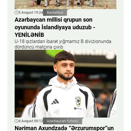
5 Avqust 19:24
Basketbol
Azərbaycan millisi qrupun son
oyununda İslandiyaya uduzub -
YENİLƏNİB
U-18 qızlardan ibarət yığmamız B divizionunda
dördüncü matçına çıxıb
4 Avqust 00:12
Azərbaycan futbolu
Nəriman Axundzadə “Ərzurumspor”un