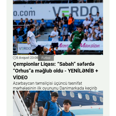
5 Avqust 23:08
Futbol
Çempionlar Liqası: “Sabah” səfərdə
“Orhus”a məğlub oldu - YENİLƏNİB +
VİDEO
Azərbaycan təmsilçisi üçüncü təsnifat
mərhələsinin ilk oyununu Danimarkada keçirib