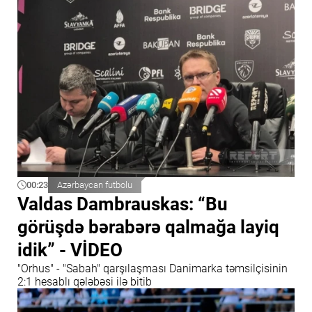
00:23
Azərbaycan futbolu
Valdas Dambrauskas: “Bu
görüşdə bərabərə qalmağa layiq
idik” - VİDEO
"Orhus" - "Sabah" qarşılaşması Danimarka təmsilçisinin
2:1 hesablı qələbəsi ilə bitib