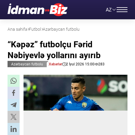
AZ
Ana səhifə
Futbol
Azərbaycan futbolu
“Kəpəz” futbolçu Fərid
Nəbiyevlə yollarını ayırıb
Azərbaycan futbolu
Xəbərlər
2 İyul 2026 15:00
283