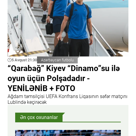
5 Avqust 21:30
Azərbaycan futbolu
“Qarabağ” Kiyev “Dinamo”su ilə
oyun üçün Polşadadır -
YENİLƏNİB + FOTO
Ağdam təmsilçisi UEFA Konfrans Liqasının səfər matçını
Lublində keçirəcək
Ən çox oxunanlar