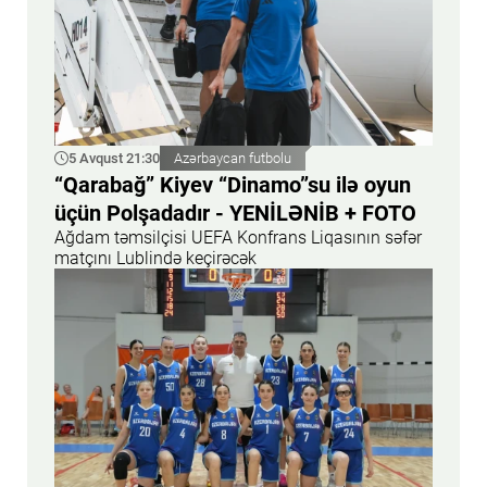
5 Avqust 21:30
Azərbaycan futbolu
“Qarabağ” Kiyev “Dinamo”su ilə oyun
üçün Polşadadır - YENİLƏNİB + FOTO
Ağdam təmsilçisi UEFA Konfrans Liqasının səfər
matçını Lublində keçirəcək