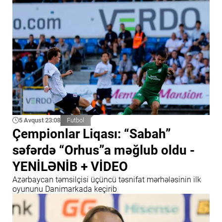
5 Avqust 23:08
Futbol
Çempionlar Liqası: “Sabah”
səfərdə “Orhus”a məğlub oldu -
YENİLƏNİB + VİDEO
Azərbaycan təmsilçisi üçüncü təsnifat mərhələsinin ilk
oyununu Danimarkada keçirib