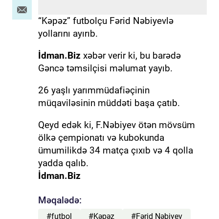
“Kəpəz” futbolçu Fərid Nəbiyevlə
yollarını ayırıb.
İdman.Biz
xəbər verir ki, bu barədə
Gəncə təmsilçisi məlumat yayıb.
26 yaşlı yarımmüdafiəçinin
müqaviləsinin müddəti başa çatıb.
Qeyd edək ki, F.Nəbiyev ötən mövsüm
ölkə çempionatı və kubokunda
ümumilikdə 34 matça çıxıb və 4 qolla
yadda qalıb.
İdman.Biz
Məqalədə:
#futbol
#Kəpəz
#Fərid Nəbiyev