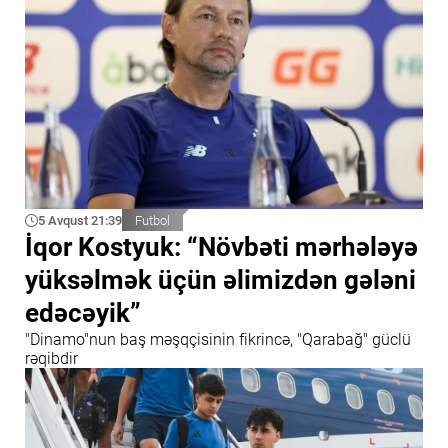
5 Avqust 21:39
Futbol
İqor Kostyuk: “Növbəti mərhələyə
yüksəlmək üçün əlimizdən gələni
edəcəyik”
"Dinamo"nun baş məşqçisinin fikrincə, "Qarabağ" güclü
rəqibdir