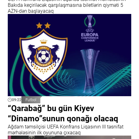
Bakıda keçiriləcək qarşılaşmasına biletlərin qiyməti 5
AZN-dən başlayacaq
09:22
Futbol
“Qarabağ” bu gün Kiyev
“Dinamo”sunun qonağı olacaq
Ağdam təmsilçisi UEFA Konfrans Liqasının III təsnifat
mərhələsinin ilk oyununa çıxacaq