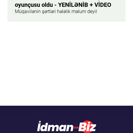
oyunçusu oldu - YENİLƏNİB + VİDEO
Müqavilənin şərtləri hələlik məlum deyil