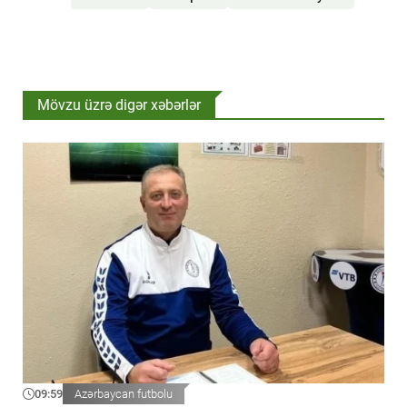
Mövzu üzrə digər xəbərlər
09:59
Azərbaycan futbolu