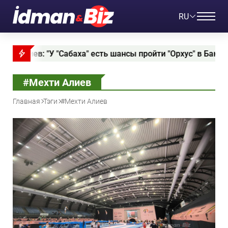
RU
Сабаха" есть шансы пройти "Орхус" в Баку"
Слави
#Мехти Алиев
Главная
Тэги
#Мехти Алиев