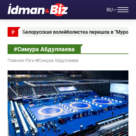
RU
орусская волейболистка перешла в "Муров Аз Терминал"
#Симура Абдуллаева
Главная
Тэги
#Симура Абдуллаева