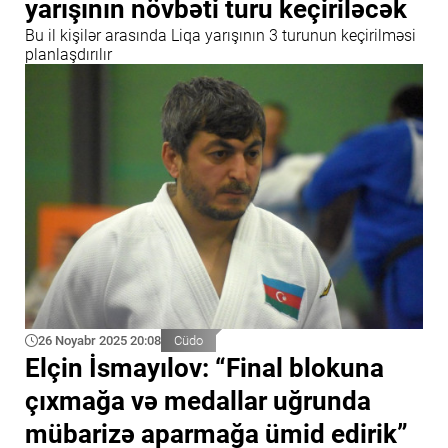
yarışının növbəti turu keçiriləcək
Bu il kişilər arasında Liqa yarışının 3 turunun keçirilməsi
planlaşdırılır
26 Noyabr 2025 20:08
Cüdo
Elçin İsmayılov: “Final blokuna
çıxmağa və medallar uğrunda
mübarizə aparmağa ümid edirik”