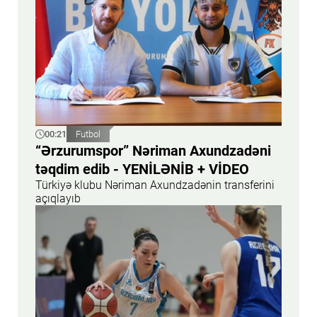
00:21
Futbol
“Ərzurumspor” Nəriman Axundzadəni
təqdim edib - YENİLƏNİB + VİDEO
Türkiyə klubu Nəriman Axundzadənin transferini
açıqlayıb