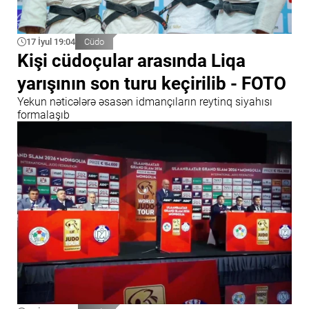
17 İyul 19:04
Cüdo
Kişi cüdoçular arasında Liqa
yarışının son turu keçirilib - FOTO
Yekun nəticələrə əsasən idmançıların reytinq siyahısı
formalaşıb