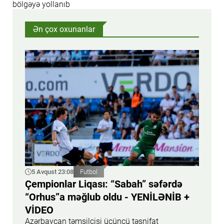
bölgəyə yollanıb
Ən çox oxunanlar
5 Avqust 23:08
Futbol
Çempionlar Liqası: “Sabah” səfərdə
“Orhus”a məğlub oldu - YENİLƏNİB +
VİDEO
Azərbaycan təmsilçisi üçüncü təsnifat