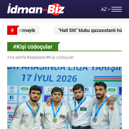
AZ
yib
“Hall Siti” klubu qazaxıstanlı hücumçunu sıraları
#Kişi cüdoçular
Ana səhifə
Məqalədə
#Kişi cüdoçular