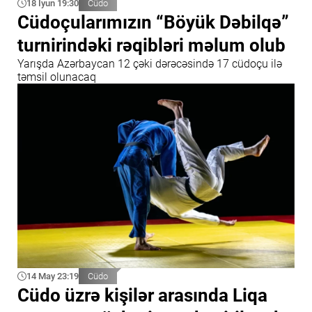
18 İyun 19:30
Cüdo
Cüdoçularımızın “Böyük Dəbilqə”
turnirindəki rəqibləri məlum olub
Yarışda Azərbaycan 12 çəki dərəcəsində 17 cüdoçu ilə
təmsil olunacaq
14 May 23:19
Cüdo
Cüdo üzrə kişilər arasında Liqa