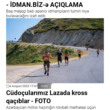
- İDMAN.BİZ-ə AÇIQLAMA
Baş məşqçi bəzi aparıcı idmançıların turniri niyə
buraxacağını izah edib
6 Avqust 2025 17:07
Cüdo
Cüdoçularımız Lazada kross
qaçıblar - FOTO
Azərbaycan millisi hazırlığın növbəti mərhələsi üçün