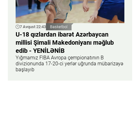
7 Avqust 22:43
Basketbol
U-18 qızlardan ibarət Azərbaycan
millisi Şimali Makedoniyanı məğlub
edib - YENİLƏNİB
Yığmamız FIBA Avropa çempionatının B
divizionunda 17-20-ci yerlər uğrunda mübarizəyə
başlayıb