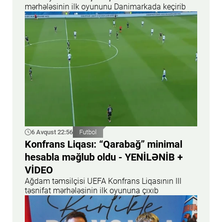
mərhələsinin ilk oyununu Danimarkada keçirib
6 Avqust 22:56
Futbol
Konfrans Liqası: “Qarabağ” minimal
hesabla məğlub oldu - YENİLƏNİB +
VİDEO
Ağdam təmsilçisi UEFA Konfrans Liqasının III
təsnifat mərhələsinin ilk oyununa çıxıb