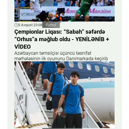
5 Avqust 23:08
Futbol
Çempionlar Liqası: “Sabah” səfərdə
“Orhus”a məğlub oldu - YENİLƏNİB +
VİDEO
Azərbaycan təmsilçisi üçüncü təsnifat
mərhələsinin ilk oyununu Danimarkada keçirib