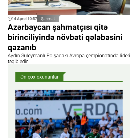
14 Aprel 10:57
Şahmat
Azərbaycan şahmatçısı qitə
birinciliyində növbəti qələbəsini
qazanıb
Aydın Süleymanlı Polşadakı Avropa çempionatında lideri
təqib edir
Ən çox oxunanlar