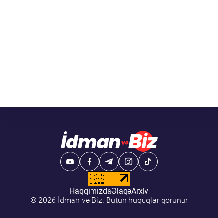
Haqqımızda
Əlaqə
Arxiv
© 2026 İdman və Biz. Bütün hüquqlar qorunur