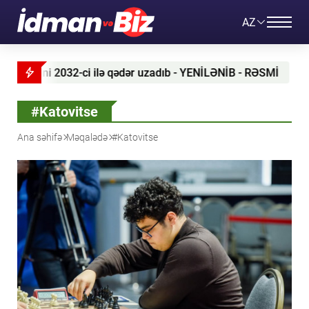
AZ
sini 2032-ci ilə qədər uzadıb - YENİLƏNİB - RƏSMİ
Ko
#Katovitse
Ana səhifə
Məqalədə
#Katovitse