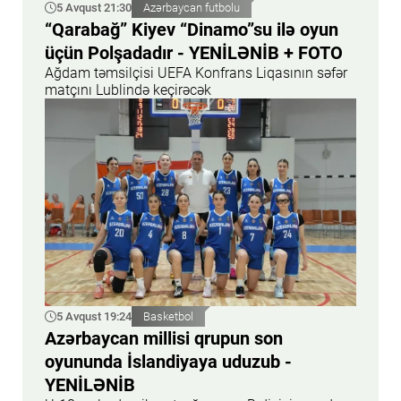
5 Avqust 21:30
Azərbaycan futbolu
“Qarabağ” Kiyev “Dinamo”su ilə oyun
üçün Polşadadır - YENİLƏNİB + FOTO
Ağdam təmsilçisi UEFA Konfrans Liqasının səfər
matçını Lublində keçirəcək
5 Avqust 19:24
Basketbol
Azərbaycan millisi qrupun son
oyununda İslandiyaya uduzub -
YENİLƏNİB