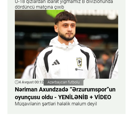
U-18 qızlardan ibarət yığmamız B divizionunda
dördüncü matçına çıxıb
4 Avqust 00:12
Azərbaycan futbolu
Nəriman Axundzadə “Ərzurumspor”un
oyunçusu oldu - YENİLƏNİB + VİDEO
Müqavilənin şərtləri hələlik məlum deyil