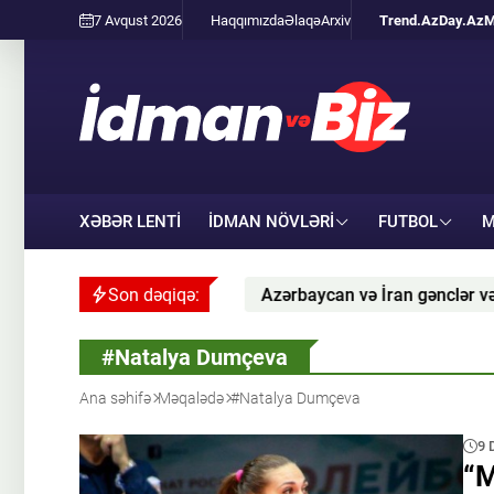
7 Avqust 2026
Haqqımızda
Əlaqə
Arxiv
Trend.Az
Day.Az
M
XƏBƏR LENTİ
İDMAN NÖVLƏRI
FUTBOL
M
 planlaşdırır
Son dəqiqə:
Azərbaycan və İran gənclər və idman s
#Natalya Dumçeva
Ana səhifə
Məqalədə
#Natalya Dumçeva
9 
“M