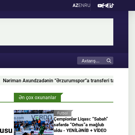
AZ
EN
RU
 Axundzadənin “Ərzurumspor”a transferi tamamlanıb
Ən çox oxunanlar
Futbol
Çempionlar Liqası: “Sabah”
səfərdə “Orhus”a məğlub
çusu
oldu - YENİLƏNİB + VİDEO