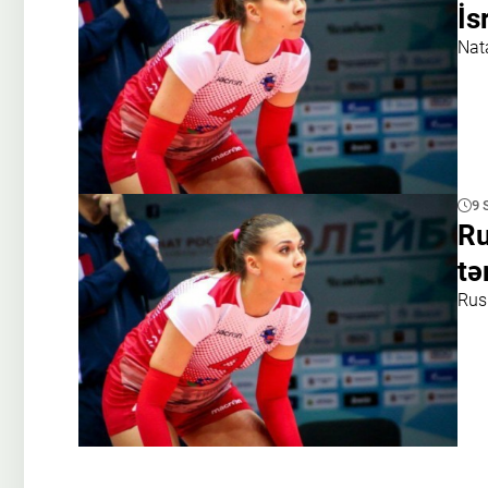
İs
Nat
9 
Ru
tə
Rus