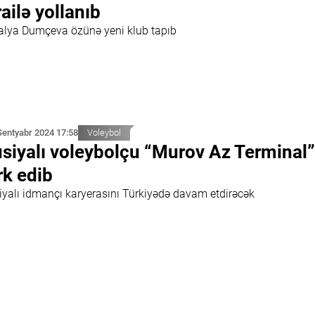
railə yollanıb
alya Dumçeva özünə yeni klub tapıb
Sentyabr 2024 17:58
Voleybol
siyalı voleybolçu “Murov Az Terminal”
rk edib
iyalı idmançı karyerasını Türkiyədə davam etdirəcək