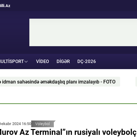
illi.Az
ULTISPORT
VIDEO
DIGƏR
DÇ-2026
ahəsində əməkdaşlıq planı imzalayıb - FOTO
Nəriman
Dekabr 2024 16:50
Voleybol
urov Az Terminal”ın rusiyalı voleybol