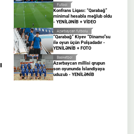
Futbol
Konfrans Liqası: “Qarabağ”
minimal hesabla məğlub oldu
- YENİLƏNİB + VİDEO
Azərbaycan futbolu
“Qarabağ” Kiyev “Dinamo”su
ilə oyun üçün Polşadadır -
YENİLƏNİB + FOTO
Basketbol
ı
Azərbaycan millisi qrupun
son oyununda İslandiyaya
uduzub - YENİLƏNİB