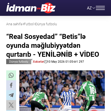
AZ
Ana səhifə
Futbol
Dünya futbolu
“Real Sosyedad” “Betis”lə
oyunda məğlubiyyətdən
qurtarıb - YENİLƏNİB + VİDEO
Dünya futbolu
Xəbərlər
10 May 2026 01:05
1 297