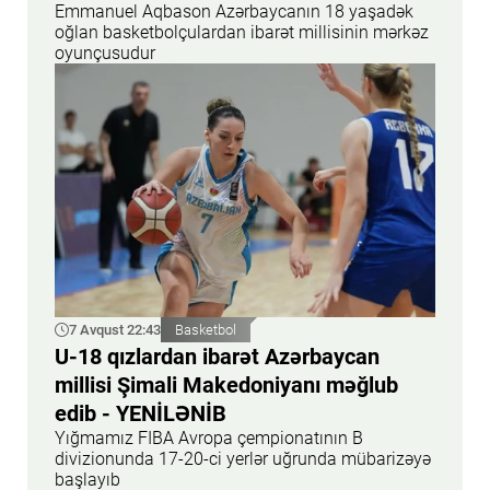
Emmanuel Aqbason Azərbaycanın 18 yaşadək
oğlan basketbolçulardan ibarət millisinin mərkəz
oyunçusudur
7 Avqust 22:43
Basketbol
U-18 qızlardan ibarət Azərbaycan
millisi Şimali Makedoniyanı məğlub
edib - YENİLƏNİB
Yığmamız FIBA Avropa çempionatının B
divizionunda 17-20-ci yerlər uğrunda mübarizəyə
başlayıb