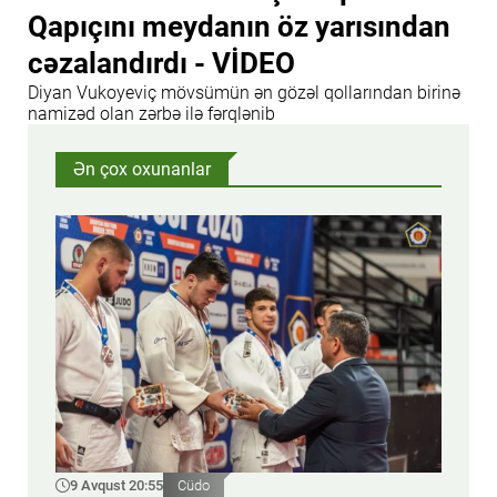
Qapıçını meydanın öz yarısından
cəzalandırdı - VİDEO
Diyan Vukoyeviç mövsümün ən gözəl qollarından birinə
namizəd olan zərbə ilə fərqlənib
Ən çox oxunanlar
9 Avqust 20:55
Cüdo