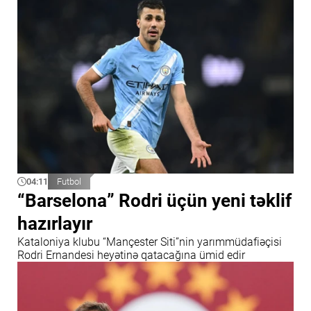
04:11
Futbol
“Barselona” Rodri üçün yeni təklif
hazırlayır
Kataloniya klubu “Mançester Siti”nin yarımmüdafiəçisi
Rodri Ernandesi heyətinə qatacağına ümid edir