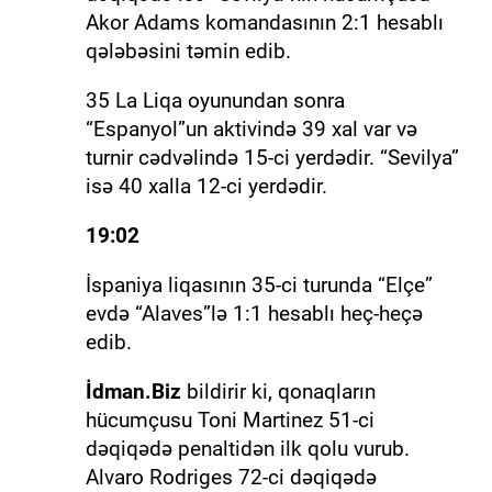
Akor Adams komandasının 2:1 hesablı
qələbəsini təmin edib.
35 La Liqa oyunundan sonra
“Espanyol”un aktivində 39 xal var və
turnir cədvəlində 15-ci yerdədir. “Sevilya”
isə 40 xalla 12-ci yerdədir.
19:02
İspaniya liqasının 35-ci turunda “Elçe”
evdə “Alaves”lə 1:1 hesablı heç-heçə
edib.
İdman.Biz
bildirir ki, qonaqların
hücumçusu Toni Martinez 51-ci
dəqiqədə penaltidən ilk qolu vurub.
Alvaro Rodriges 72-ci dəqiqədə