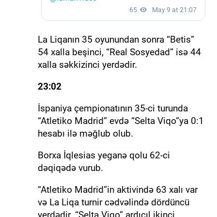
La Liqanın 35 oyunundan sonra “Betis”
54 xalla beşinci, “Real Sosyedad” isə 44
xalla səkkizinci yerdədir.
23:02
İspaniya çempionatının 35-ci turunda
“Atletiko Madrid” evdə “Selta Viqo”ya 0:1
hesabı ilə məğlub olub.
Borxa İqlesias yeganə qolu 62-ci
dəqiqədə vurub.
“Atletiko Madrid”in aktivində 63 xalı var
və La Liqa turnir cədvəlində dördüncü
yerdədir. “Selta Viqo” ardıcıl ikinci