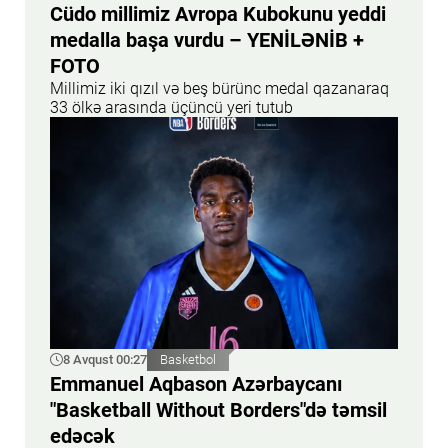
Cüdo millimiz Avropa Kubokunu yeddi
medalla başa vurdu – YENİLƏNİB +
FOTO
Millimiz iki qızıl və beş bürünc medal qazanaraq
33 ölkə arasında üçüncü yeri tutub
8 Avqust 00:27
Basketbol
Emmanuel Aqbason Azərbaycanı
"Basketball Without Borders"də təmsil
edəcək