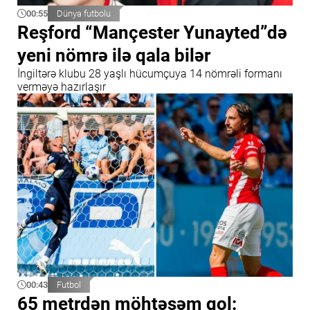
00:55
Dünya futbolu
Reşford “Mançester Yunayted”də
yeni nömrə ilə qala bilər
İngiltərə klubu 28 yaşlı hücumçuya 14 nömrəli formanı
verməyə hazırlaşır
00:43
Futbol
65 metrdən möhtəşəm qol: