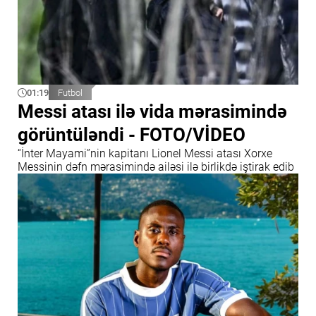
01:19
Futbol
Messi atası ilə vida mərasimində
görüntüləndi - FOTO/VİDEO
“İnter Mayami”nin kapitanı Lionel Messi atası Xorxe
Messinin dəfn mərasimində ailəsi ilə birlikdə iştirak edib