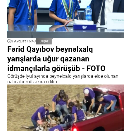
3 Avqust 16:43
Digər
Fərid Qayıbov beynəlxalq
yarışlarda uğur qazanan
idmançılarla görüşüb - FOTO
Görüşdə iyul ayında beynəlxalq yarışlarda əldə olunan
nəticələr müzakirə edilib