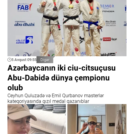
5 Avqust 09:55
Digər
Azərbaycanın iki ciu-citsuçusu
Abu-Dabidə dünya çempionu
olub
Ceyhun Quluzadə və Emil Qurbanov masterlər
kateqoriyasında qızıl medal qazanıblar