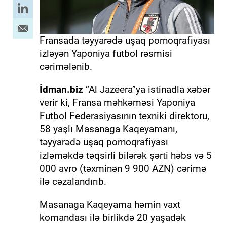
Fransada təyyarədə uşaq pornoqrafiyası
izləyən Yaponiya futbol rəsmisi
cərimələnib.
İdman.biz
“Al Jazeera”ya istinadla xəbər
verir ki, Fransa məhkəməsi Yaponiya
Futbol Federasiyasının texniki direktoru,
58 yaşlı Masanaga Kaqeyamanı,
təyyarədə uşaq pornoqrafiyası
izləməkdə təqsirli bilərək şərti həbs və 5
000 avro (təxminən 9 900 AZN) cərimə
ilə cəzalandırıb.
Masanaga Kaqeyama həmin vaxt
komandası ilə birlikdə 20 yaşadək