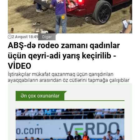
2 Avqust 18:49
Digər
ABŞ-də rodeo zamanı qadınlar
üçün qeyri-adi yarış keçirilib -
VİDEO
İştirakçılar mükafat qazanmaq üçün qarışdırılan
ayaqqabıların arasından öz cütlərini tapmağa çalışıblar
Ən çox oxunanlar