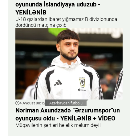
oyununda İslandiyaya uduzub -
YENİLƏNİB
U-18 qızlardan ibarət yığmamız B divizionunda
dördüncü matçına çıxıb
4 Avqust 00:12
Azərbaycan futbolu
Nəriman Axundzadə “Ərzurumspor”un
oyunçusu oldu - YENİLƏNİB + VİDEO
Müqavilənin şərtləri hələlik məlum deyil