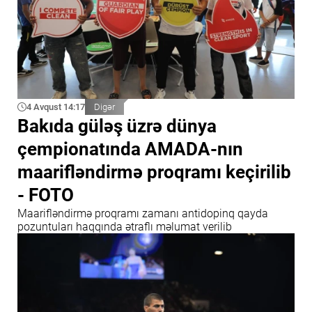
4 Avqust 14:17
Digər
Bakıda güləş üzrə dünya
çempionatında AMADA-nın
maarifləndirmə proqramı keçirilib
- FOTO
Maarifləndirmə proqramı zamanı antidopinq qayda
pozuntuları haqqında ətraflı məlumat verilib