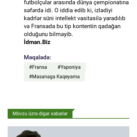
futbolçular arasında dünya çempionatına
səfərdə idi. O iddia edib ki, izlədiyi
kadrlər süni intellekt vasitəsilə yaradılıb
və Fransada bu tip kontentin qadağan
olduğunu bilməyib.
İdman.Biz
Məqalədə:
#Fransa
#Yaponiya
#Masanaga Kaqeyama
Mövzu üzrə digər xəbərlər