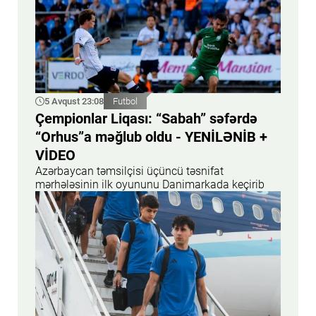
5 Avqust 23:08
Futbol
Çempionlar Liqası: “Sabah” səfərdə
“Orhus”a məğlub oldu - YENİLƏNİB +
VİDEO
Azərbaycan təmsilçisi üçüncü təsnifat
mərhələsinin ilk oyununu Danimarkada keçirib