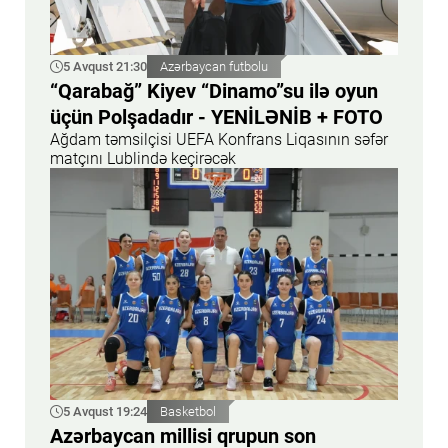
5 Avqust 21:30
Azərbaycan futbolu
“Qarabağ” Kiyev “Dinamo”su ilə oyun
üçün Polşadadır - YENİLƏNİB + FOTO
Ağdam təmsilçisi UEFA Konfrans Liqasının səfər
matçını Lublində keçirəcək
5 Avqust 19:24
Basketbol
Azərbaycan millisi qrupun son