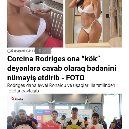
5 Avqust 04:11
Digər
Corcina Rodriges ona “kök”
deyənlərə cavab olaraq bədənini
nümayiş etdirib - FOTO
Rodriges daha əvvəl Ronaldu və uşaqları ilə tətilindən
fotolar paylaşıb