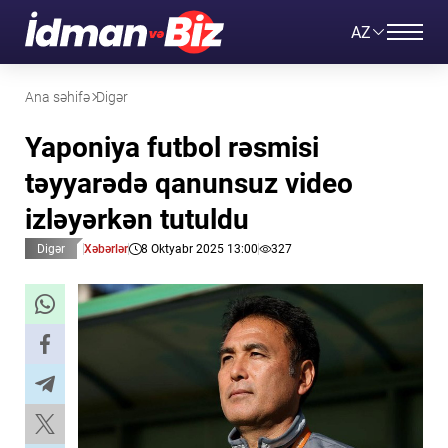
AZ
Ana səhifə
Digər
Yaponiya futbol rəsmisi
təyyarədə qanunsuz video
izləyərkən tutuldu
Digər
Xəbərlər
8 Oktyabr 2025 13:00
327