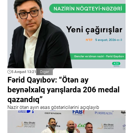
5 Avqust 13:21
Digər
Fərid Qayıbov: “Ötən ay
beynəlxalq yarışlarda 206 medal
qazandıq”
Nazir ötən ayın əsas göstəricilərini açıqlayıb