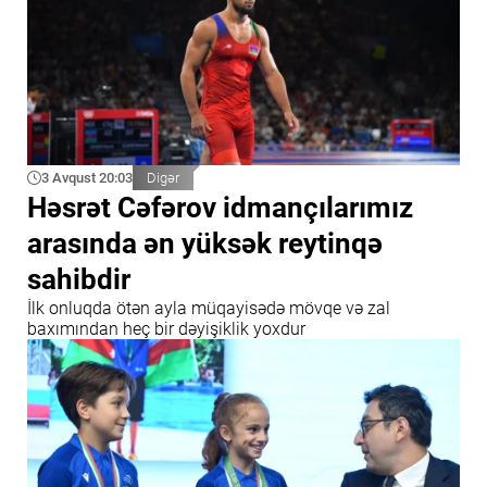
3 Avqust 20:03
Digər
Həsrət Cəfərov idmançılarımız
arasında ən yüksək reytinqə
sahibdir
İlk onluqda ötən ayla müqayisədə mövqe və zal
baxımından heç bir dəyişiklik yoxdur