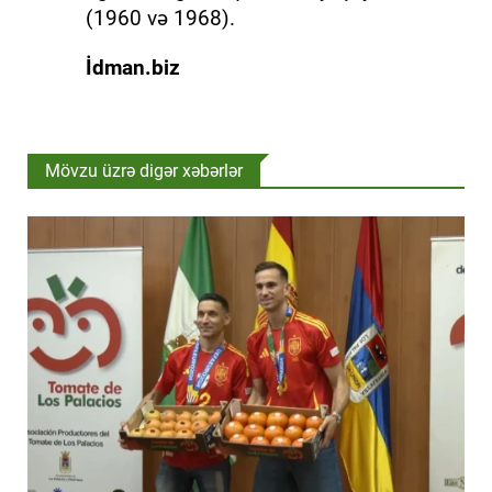
(1960 və 1968).
İdman.biz
Mövzu üzrə digər xəbərlər