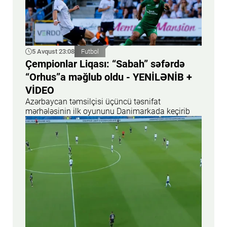
5 Avqust 23:08
Futbol
Çempionlar Liqası: “Sabah” səfərdə
“Orhus”a məğlub oldu - YENİLƏNİB +
VİDEO
Azərbaycan təmsilçisi üçüncü təsnifat
mərhələsinin ilk oyununu Danimarkada keçirib