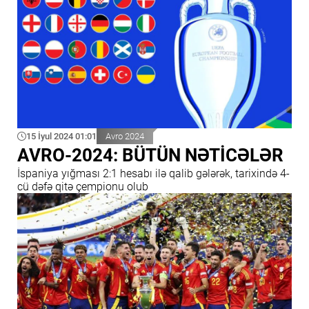
15 İyul 2024 01:01
Avro 2024
AVRO-2024: BÜTÜN NƏTİCƏLƏR
İspaniya yığması 2:1 hesabı ilə qalib gələrək, tarixində 4-
cü dəfə qitə çempionu olub