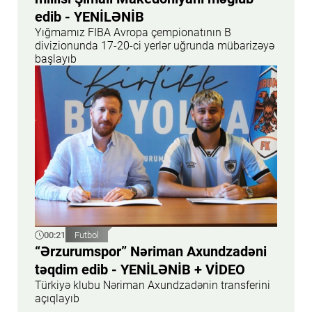
edib - YENİLƏNİB
Yığmamız FIBA Avropa çempionatının B
divizionunda 17-20-ci yerlər uğrunda mübarizəyə
başlayıb
00:21
Futbol
“Ərzurumspor” Nəriman Axundzadəni
təqdim edib - YENİLƏNİB + VİDEO
Türkiyə klubu Nəriman Axundzadənin transferini
açıqlayıb