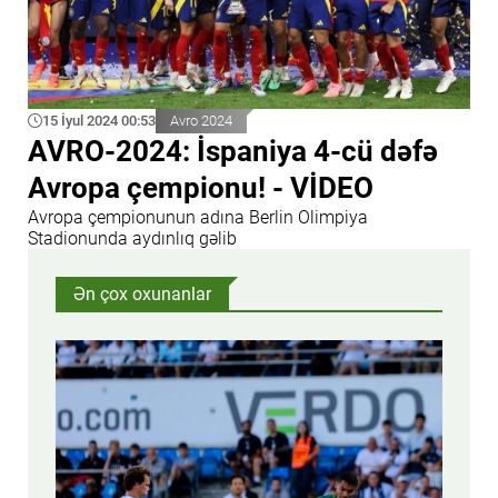
15 İyul 2024 00:53
Avro 2024
AVRO-2024: İspaniya 4-cü dəfə
Avropa çempionu! - VİDEO
Avropa çempionunun adına Berlin Olimpiya
Stadionunda aydınlıq gəlib
Ən çox oxunanlar