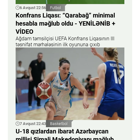
6 Avqust 22:56
Futbol
Konfrans Liqası: “Qarabağ” minimal
hesabla məğlub oldu - YENİLƏNİB +
VİDEO
Ağdam təmsilçisi UEFA Konfrans Liqasının III
təsnifat mərhələsinin ilk oyununa çıxıb
7 Avqust 22:43
Basketbol
U-18 qızlardan ibarət Azərbaycan
millisi Şimali Makedoniyanı məğlub