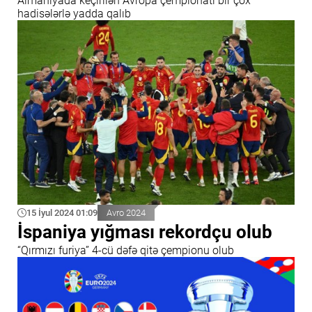
Almaniyada keçirilən Avropa çempionatı bir çox
hadisələrlə yadda qalıb
15 İyul 2024 01:09
Avro 2024
İspaniya yığması rekordçu olub
“Qırmızı furiya” 4-cü dəfə qitə çempionu olub