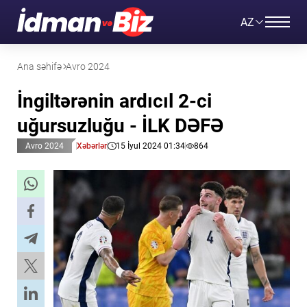
AZ
Ana səhifə
Avro 2024
İngiltərənin ardıcıl 2-ci
uğursuzluğu - İLK DƏFƏ
Avro 2024
Xəbərlər
15 İyul 2024 01:34
864