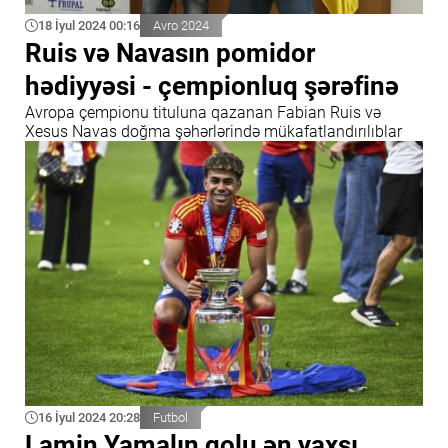
18 İyul 2024 00:16
Avro 2024
Ruis və Navasın pomidor
hədiyyəsi - çempionluq şərəfinə
Avropa çempionu tituluna qazanan Fabian Ruis və
Xesus Navas doğma şəhərlərində mükafatlandırılıblar
16 İyul 2024 20:28
Futbol
Lamin Yamalın qolu ən yaxşı