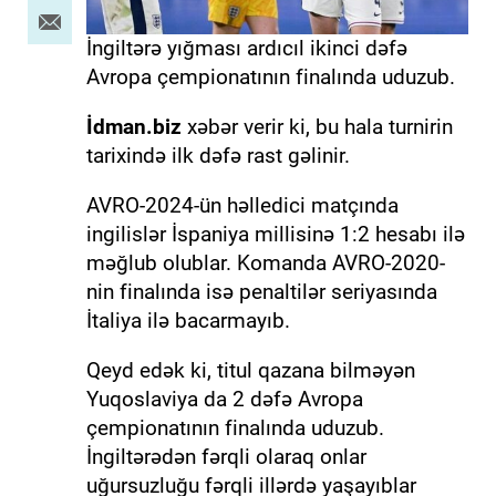
İngiltərə yığması ardıcıl ikinci dəfə
Avropa çempionatının finalında uduzub.
İdman.biz
xəbər verir ki, bu hala turnirin
tarixində ilk dəfə rast gəlinir.
AVRO-2024-ün həlledici matçında
ingilislər İspaniya millisinə 1:2 hesabı ilə
məğlub olublar. Komanda AVRO-2020-
nin finalında isə penaltilər seriyasında
İtaliya ilə bacarmayıb.
Qeyd edək ki, titul qazana bilməyən
Yuqoslaviya da 2 dəfə Avropa
çempionatının finalında uduzub.
İngiltərədən fərqli olaraq onlar
uğursuzluğu fərqli illərdə yaşayıblar