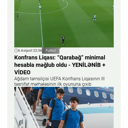
6 Avqust 22:56
Futbol
Konfrans Liqası: “Qarabağ” minimal
hesabla məğlub oldu - YENİLƏNİB +
VİDEO
Ağdam təmsilçisi UEFA Konfrans Liqasının III
təsnifat mərhələsinin ilk oyununa çıxıb