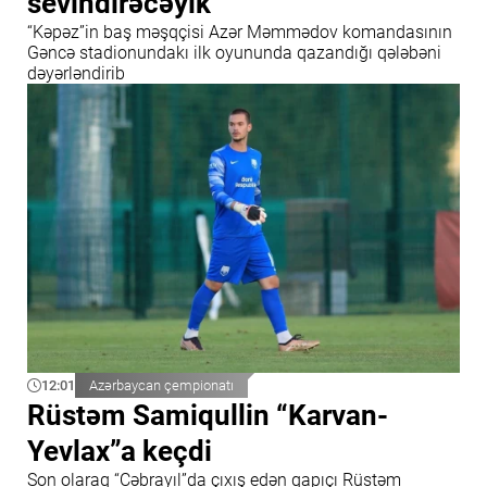
sevindirəcəyik”
“Kəpəz”in baş məşqçisi Azər Məmmədov komandasının
Gəncə stadionundakı ilk oyununda qazandığı qələbəni
dəyərləndirib
12:01
Azərbaycan çempionatı
Rüstəm Samiqullin “Karvan-
Yevlax”a keçdi
Son olaraq “Cəbrayıl”da çıxış edən qapıçı Rüstəm