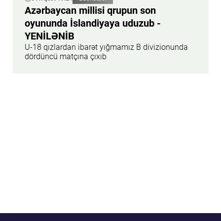
Azərbaycan millisi qrupun son
oyununda İslandiyaya uduzub -
YENİLƏNİB
U-18 qızlardan ibarət yığmamız B divizionunda
dördüncü matçına çıxıb