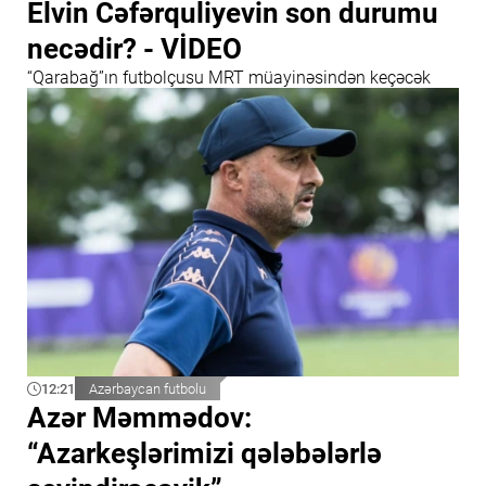
Elvin Cəfərquliyevin son durumu
necədir? - VİDEO
“Qarabağ”ın futbolçusu MRT müayinəsindən keçəcək
12:21
Azərbaycan futbolu
Azər Məmmədov:
“Azarkeşlərimizi qələbələrlə