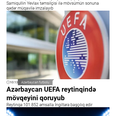
Samiqullin Yevlax təmsilçisi ilə mövsümün sonuna
qədər müqavilə imzalayıb
10:13
Azərbaycan futbolu
Azərbaycan UEFA reytinqində
mövqeyini qoruyub
Reytinqə 101.852 əmsalla İngiltərə başçılıq edir