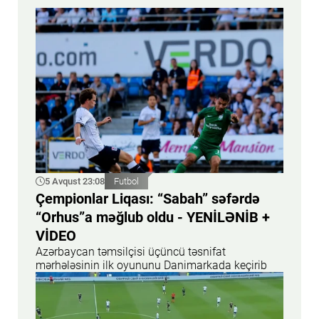
5 Avqust 23:08
Futbol
Çempionlar Liqası: “Sabah” səfərdə
“Orhus”a məğlub oldu - YENİLƏNİB +
VİDEO
Azərbaycan təmsilçisi üçüncü təsnifat
mərhələsinin ilk oyununu Danimarkada keçirib