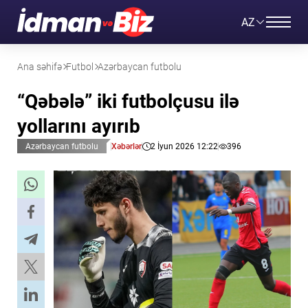
AZ
Ana səhifə
Futbol
Azərbaycan futbolu
“Qəbələ” iki futbolçusu ilə
yollarını ayırıb
Azərbaycan futbolu
Xəbərlər
2 İyun 2026 12:22
396