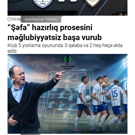
15:34
Azərbaycan futbolu
“Şəfa” hazırlıq prosesini
məğlubiyyətsiz başa vurub
Klub 5 yoxlama oyununda 3 qələbə və 2 heç-heçə əldə
edib