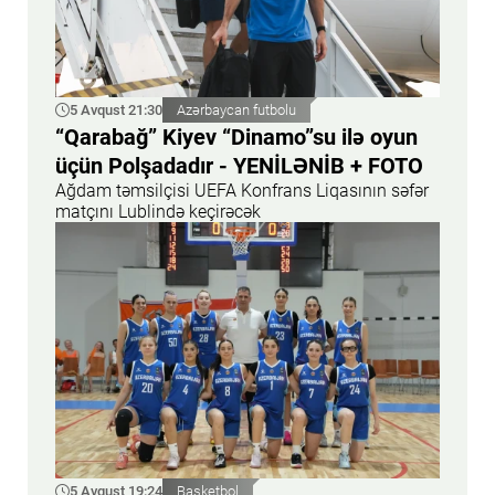
5 Avqust 21:30
Azərbaycan futbolu
“Qarabağ” Kiyev “Dinamo”su ilə oyun
üçün Polşadadır - YENİLƏNİB + FOTO
Ağdam təmsilçisi UEFA Konfrans Liqasının səfər
matçını Lublində keçirəcək
5 Avqust 19:24
Basketbol