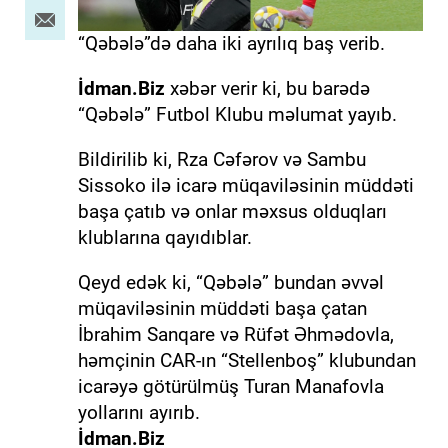
“Qəbələ”də daha iki ayrılıq baş verib.
İdman.Biz
xəbər verir ki, bu barədə
“Qəbələ” Futbol Klubu məlumat yayıb.
Bildirilib ki, Rza Cəfərov və Sambu
Sissoko ilə icarə müqaviləsinin müddəti
başa çatıb və onlar məxsus olduqları
klublarına qayıdıblar.
Qeyd edək ki, “Qəbələ” bundan əvvəl
müqaviləsinin müddəti başa çatan
İbrahim Sanqare və Rüfət Əhmədovla,
həmçinin CAR-ın “Stellenboş” klubundan
icarəyə götürülmüş Turan Manafovla
yollarını ayırıb.
İdman.Biz