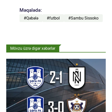
Məqalədə:
#Qəbələ
#futbol
#Sambu Sissoko
Mövzu üzrə digər xəbərlər