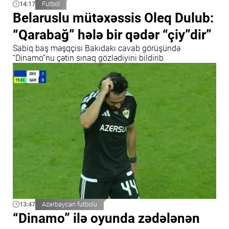
14:17
Futbol
Belaruslu mütəxəssis Oleq Dulub:
“Qarabağ” hələ bir qədər “çiy”dir”
Sabiq baş məşqçisi Bakıdakı cavab görüşündə
“Dinamo”nu çətin sınaq gözlədiyini bildirib
13:47
Azərbaycan futbolu
“Dinamo” ilə oyunda zədələnən