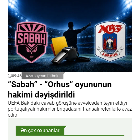
09:46
Azərbaycan futbolu
“Sabah” - “Orhus” oyununun
hakimi dəyişdirildi
UEFA Bakıdakı cavab görüşünə əvvəlcədən təyin etdiyi
portuqaliyalı hakimlər briqadasını fransalı referilərlə əvəz
edib
Ən çox oxunanlar