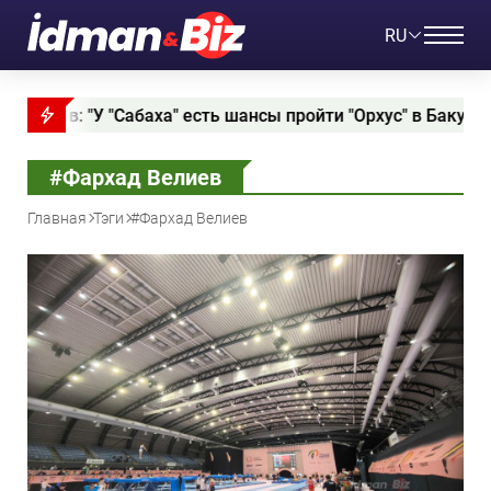
RU
а" есть шансы пройти "Орхус" в Баку"
Славик Алх
#Фархад Велиев
Главная
Тэги
#Фархад Велиев