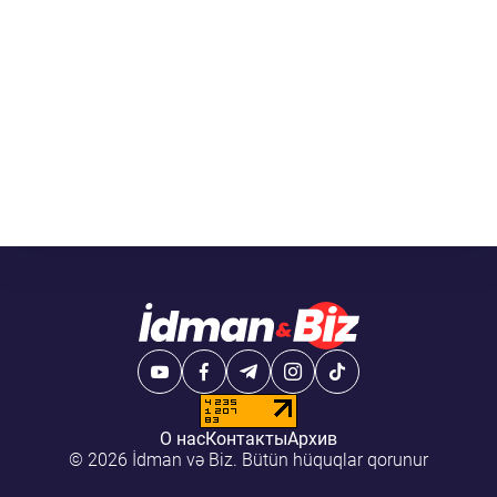
О нас
Контакты
Архив
© 2026 İdman və Biz. Bütün hüquqlar qorunur