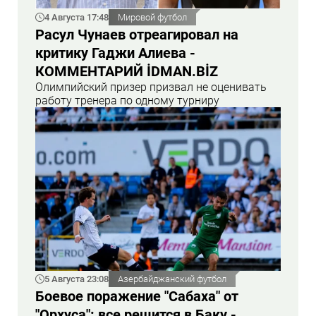
4 Августа 17:48
Мировой футбол
Расул Чунаев отреагировал на
критику Гаджи Алиева -
КОММЕНТАРИЙ İDMAN.BİZ
Олимпийский призер призвал не оценивать
работу тренера по одному турниру
5 Августа 23:08
Азербайджанский футбол
Боевое поражение "Сабаха" от
"Орхуса": все решится в Баку -