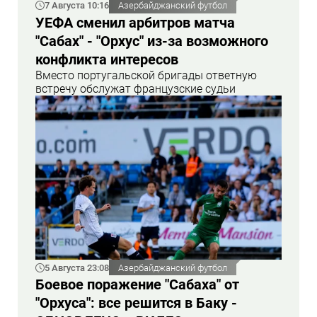
7 Августа 10:16
Азербайджанский футбол
УЕФА сменил арбитров матча
"Сабах" - "Орхус" из-за возможного
конфликта интересов
Вместо португальской бригады ответную
встречу обслужат французские судьи
5 Августа 23:08
Азербайджанский футбол
Боевое поражение "Сабаха" от
"Орхуса": все решится в Баку -