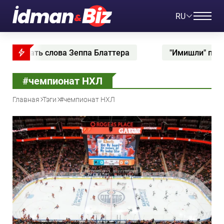
RU
 слова Зеппа Блаттера
"Имишли" попрощался с
#чемпионат НХЛ
Главная
Тэги
#чемпионат НХЛ