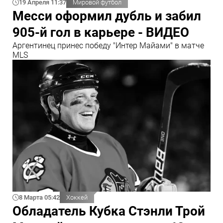
19 Апреля 11:37
Мировой футбол
Месси оформил дубль и забил
905-й гол в карьере - ВИДЕО
Аргентинец принес победу "Интер Майами" в матче
MLS
8 Марта 05:42
Хоккей
Обладатель Кубка Стэнли Трой