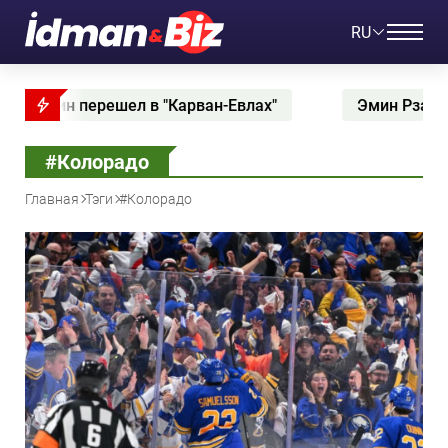
RU
перешел в "Карван-Евлах"
Эмин Рзаев второй го
#Колорадо
Главная
Тэги
#Колорадо